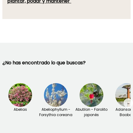
plantar, podar y mantener"
¿No has encontrado lo que buscas?
→
Abelias
Abeliophyllum -
Abutilon - Farolito
Adansoni
Forsythia coreana
japonés
Baoba