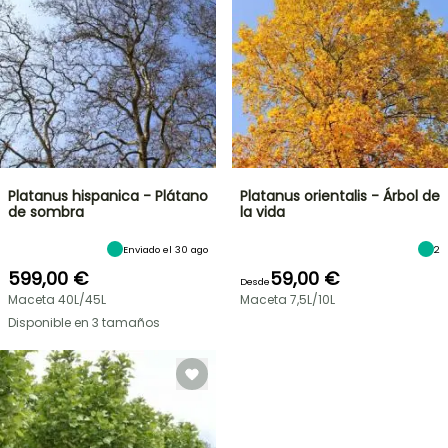
Platanus hispanica - Plátano
Platanus orientalis - Árbol de
de sombra
la vida
Enviado el 30 ago
2
599,00 €
59,00 €
Desde
Maceta 40L/45L
Maceta 7,5L/10L
Disponible en 3 tamaños