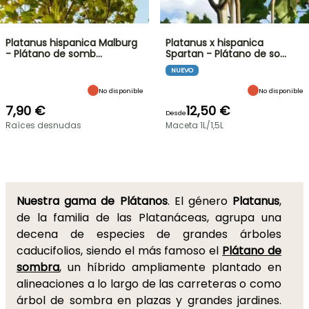
Platanus hispanica Malburg
Platanus x hispanica
- Plátano de somb…
Spartan - Plátano de so…
NUEVO
No disponible
No disponible
7,90 €
12,50 €
Desde
Raíces desnudas
Maceta 1L/1,5L
Nuestra gama de Plátanos
. El género
Platanus
,
de la familia de las Platanáceas, agrupa una
decena de especies de grandes árboles
caducifolios, siendo el más famoso el
Plátano de
sombra
, un híbrido ampliamente plantado en
alineaciones a lo largo de las carreteras o como
árbol de sombra en plazas y grandes jardines.