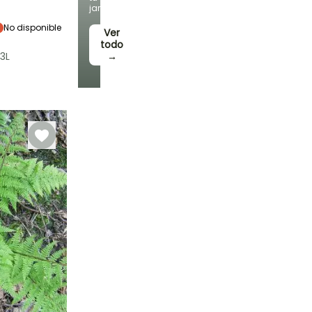
jardín!
Sombra
No disponible
Ver
todo
3L
→