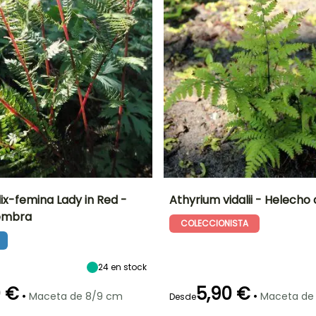
lix-femina Lady in Red -
Athyrium vidalii - Helecho 
embra
COLECCIONISTA
Anchura en la
Exposición
Altura en la
Anchura en la
madurez
madurez
madurez
Semisombra,
80 cm
60 cm
50 cm
Sombra
24
en stock
0 €
5,90 €
•
•
Maceta de 8/9 cm
Maceta de
Desde
Rusticidad
Periodo de
Rusticidad