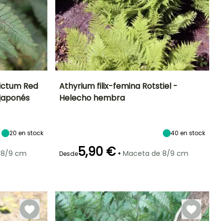
pictum Red
Athyrium filix-femina Rotstiel -
 japonés
Helecho hembra
Exposición
Altura en la
Anchura en la
Exposición
madurez
madurez
Semisombra,
Semisombra,
60 cm
80 cm
Sombra
Sombra
20
en stock
40
en stock
5,90 €
•
 8/9 cm
Maceta de 8/9 cm
Desde
Periodo de
Rusticidad
plantación
Hasta -29°C
razonable
Febrero a Abril,
Septiembre a
Noviembre