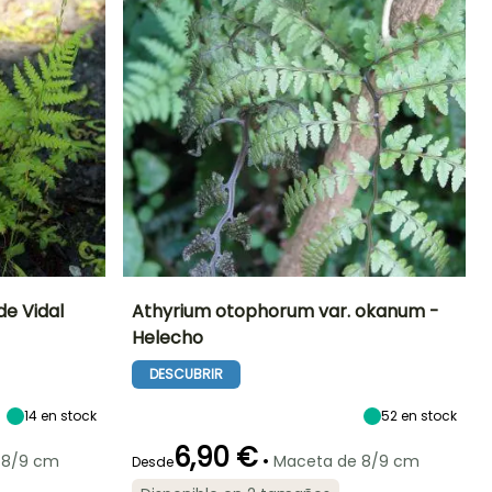
de Vidal
Athyrium otophorum var. okanum -
Helecho
Exposición
Altura en la
Anchura en la
Exposición
madurez
madurez
Semisombra,
Semisombra,
DESCUBRIR
40 cm
30 cm
Sombra
Sombra
14
en stock
52
en stock
6,90 €
•
 8/9 cm
Maceta de 8/9 cm
Desde
Periodo de
Rusticidad