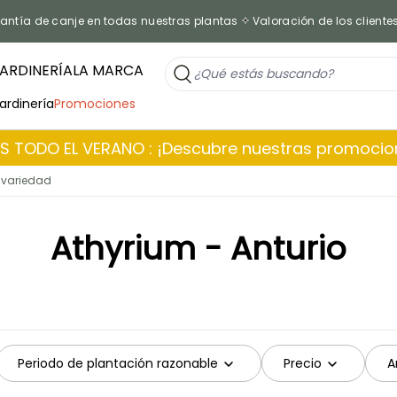
antía de canje en todas nuestras plantas
Valoración de los cliente
ARDINERÍA
LA MARCA
jardinería
Promociones
 TODO EL VERANO : ¡Descubre nuestras promoci
 variedad
Athyrium - Anturio
Periodo de plantación razonable
Precio
A