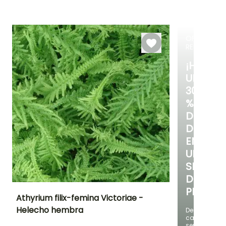
plantación
plantación
Hasta -29°C
razonable
razonable
Febrero a Abril,
Febrero a Abril
Septiembre a
Septiembre 
Noviembre
Noviembre
OFERTA
RELÁMPAG
¡HASTA
UN
30
%
DE
DESCUE
EN
UNA
SELECC
DE
PLANTAS
Athyrium filix-femina Victoriae -
Helecho hembra
Descubre
cada
Altura en la
Anchura en la
Exposición
madurez
madurez
semana
Semisombra,