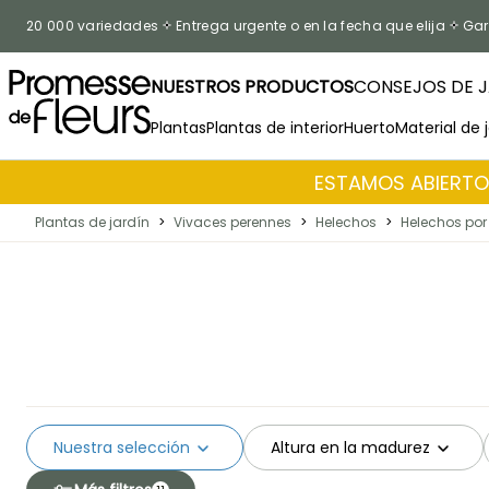
Ir al contenido
20 000 variedades
Entrega urgente o en la fecha que elija
Gar
NUESTROS PRODUCTOS
CONSEJOS DE J
Plantas
Plantas de interior
Huerto
Material de 
ESTAMOS ABIERTOS
Plantas de jardín
>
Vivaces perennes
>
Helechos
>
Helechos por
Nuestra selección
Altura en la madurez