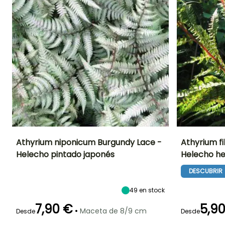
Athyrium niponicum Burgundy Lace -
Athyrium fi
Helecho pintado japonés
Helecho h
Altura en la
Anchura en la
Exposición
Altura en la
madurez
madurez
madurez
Semisombra,
DESCUBRIR
30 cm
40 cm
90 cm
Sombra
49
en stock
7,90 €
5,9
•
Maceta de 8/9 cm
Desde
Desde
Periodo de
Rusticidad
Periodo de