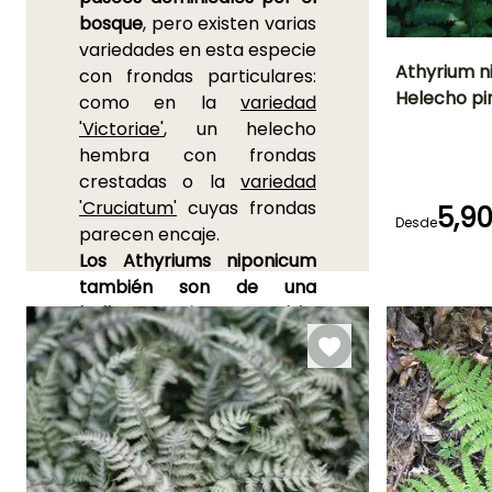
bosque
, pero existen varias
variedades en esta especie
Athyrium n
con frondas particulares:
Helecho pi
como en la
variedad
Altura en la
'Victoriae'
, un helecho
madurez
40 cm
hembra con frondas
crestadas o la
variedad
'Cruciatum'
cuyas frondas
5,9
Desde
parecen encaje.
Periodo de
Los Athyriums niponicum
plantación
razonable
también son de una
Febrero a Abril
belleza incomparable.
Septiembre 
Noviembre
Especialmente
la variedad
'Pictum'
con frondas
bellamente
abigarradas que se
adornan con reflejos
metálicos azules y grises