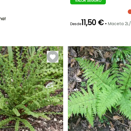
VALOR SEGURO
60 cm
50 cm
ha!
11,50 €
•
Maceta 2L/
Desde
Periodo de
Rusticidad
plantación
Hasta -23,5°C
razonable
Febrero a Abril,
Septiembre a
Noviembre