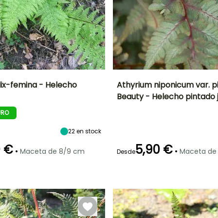
lix-femina - Helecho
Athyrium niponicum var. 
Beauty - Helecho pintado
Anchura en la
Exposición
Altura en la
Anchura en la
madurez
madurez
madurez
Semisombra,
URO
80 cm
40 cm
30 cm
Sombra
22
en stock
0 €
5,90 €
•
•
Maceta de 8/9 cm
Maceta de
Desde
Rusticidad
Periodo de
Rusticidad
plantación
Hasta -29°C
Hasta -29°C
razonable
,
Febrero a Abril,
a
Septiembre a
Noviembre