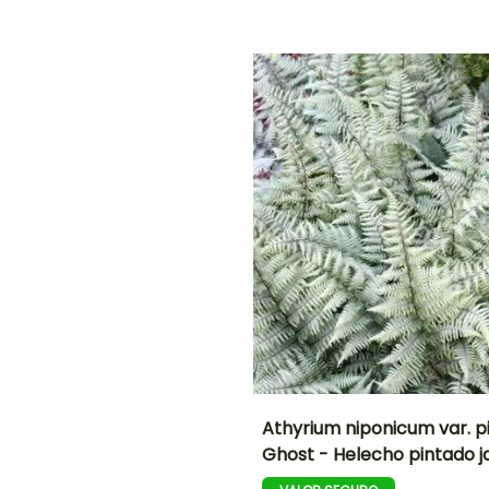
plantación
Hasta -29°C
Hasta -20,5°C
razonable
,
Febrero a Abril,
a
Septiembre a
Noviembre
O
NTO
IÓN
!
Athyrium niponicum var. 
Ghost - Helecho pintado 
Altura en la
Anchura en la
madurez
madurez