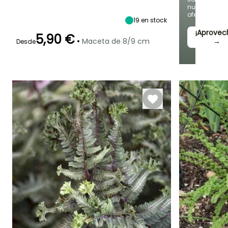
90 cm
90 cm
nuevas
Sombra
ofertas
19
en stock
¡Aprovec
5,90 €
•
Maceta de 8/9 cm
→
Desde
Periodo de
Rusticidad
plantación
Hasta -29°C
razonable
Febrero a Abril,
Septiembre a
Noviembre