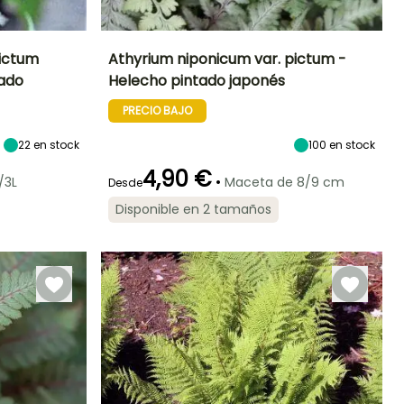
pictum
Athyrium niponicum var. pictum -
tado
Helecho pintado japonés
Exposición
Altura en la
Anchura en la
Exposición
madurez
madurez
Semisombra,
Semisombra,
PRECIO BAJO
30 cm
25 cm
Sombra
Sombra
22
en stock
100
en stock
4,90 €
•
/3L
Maceta de 8/9 cm
Desde
Periodo de
Rusticidad
Disponible en 2 tamaños
plantación
Hasta -29°C
razonable
Marzo a Mayo,
Septiembre a
Noviembre