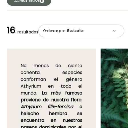
Más filtros
11
16
Ordenar por:
resultados
No menos de ciento
ochenta especies
conforman el género
Athyrium en todo el
mundo.
La más famosa
proviene de nuestra flora:
Athyrium filix-femina
o
helecho hembra se
encuentra en nuestros
paseos dominicales por el