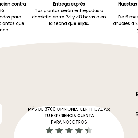
cación contra
Entrega exprés
Nuestras 
io
Tus plantas serán entregadas a
zados para
domicilio entre 24 y 48 horas o en
De 6 mes
 plantas que
la fecha que elijas.
anuales a 2
nen.
MÁS DE 3700 OPINIONES CERTIFICADAS:
R
TU EXPERIENCIA CUENTA
PARA NOSOTROS