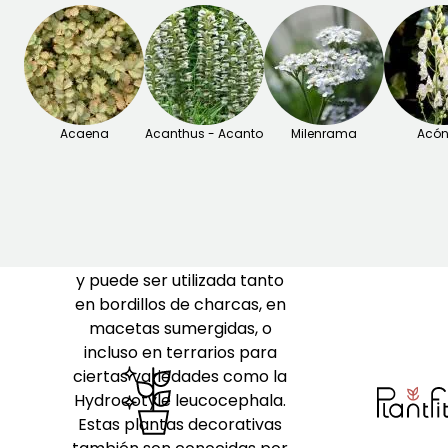
suelos simplemente
húmedos.
El
Hydrocotyle
, también
conocido como Ranúnculo
de agua, es una
planta
Acaena
vivácea acuática
Acanthus - Acanto
o de
Milenrama
Acón
bordillos húmedos
que
prospera a pleno sol o en
media sombra. Su cultivo
es sencillo en un suelo
constantemente húmedo
y puede ser utilizada tanto
en bordillos de charcas, en
macetas sumergidas, o
incluso en terrarios para
ciertas variedades como la
Hydrocotyle leucocephala.
Estas plantas decorativas