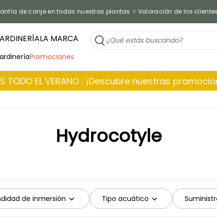
antía de canje en todas nuestras plantas
Valoración de los cliente
ARDINERÍA
LA MARCA
jardinería
Promociones
 TODO EL VERANO : ¡Descubre nuestras promoci
Hydrocotyle
ndidad de inmersión
Tipo acuático
Suminist