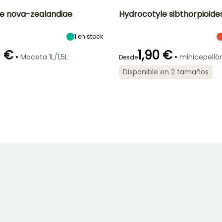
e nova-zealandiae
Hydrocotyle sibthorpioide
Anchura en la
Exposición
Altura en la
Anchura en la
1
en stock
madurez
madurez
madurez
Sol,
60 cm
5 cm
30 cm
Semisombra
0 €
1,90 €
•
•
Maceta 1L/1,5L
minicepelló
Desde
Disponible en 2 tamaños
Profundidad de
Rusticidad
Profundidad de
inmersión
inmersión
C
Hasta -12°C
Entre 5cm y
Entre 5cm y
50cm
20cm