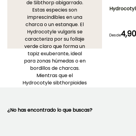
de Sibthorp abigarrado.
Hydrocotyl
Estas especies son
imprescindibles en una
Altura en la
charca o un estanque. El
madurez
10 cm
Hydrocotyle vulgaris se
4,9
Desde
caracteriza por su follaje
verde claro que forma un
tapiz exuberante, ideal
Rusticidad
para zonas húmedas o en
Hasta -20,5°
bordillos de charcas.
Mientras que el
Hydrocotyle sibthorpioides
'Variegata', con sus hojas
pequeñas redondas y
densas delicadamente
¿No has encontrado lo que buscas?
bordeadas de blanco y
rosa, crea una excelente
cobertura vegetal en
jardines de agua o en