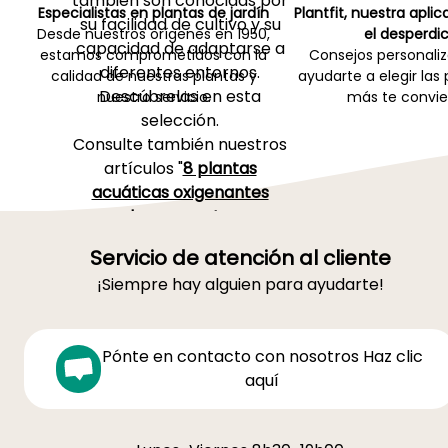
también son conocidas por
Especialistas en plantas de jardín
Plantfit, nuestra apli
su facilidad de cultivo y su
Desde nuestros orígenes en 1950,
el desperdic
capacidad de adaptarse a
estamos comprometidos con la
Consejos personali
diferentes entornos.
calidad de nuestras plantas y
ayudarte a elegir las
Descúbrelas en esta
nuestro servicio.
más te convie
selección.
Consulte también nuestros
artículos "
8 plantas
acuáticas oxigenantes
para charca o estanque
y
"Crear una charca natural
Servicio de atención al cliente
en su jardín"
¡Siempre hay alguien para ayudarte!
Pónte en contacto con nosotros Haz clic
aquí