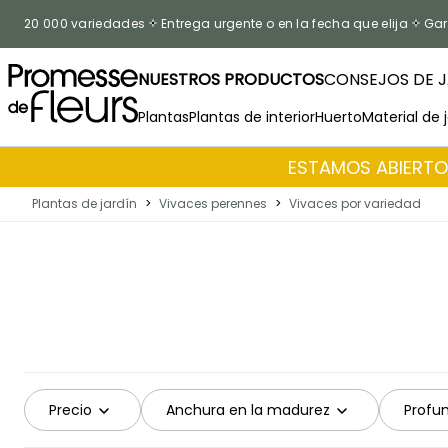
Ir al contenido
20 000 variedades
Entrega urgente o en la fecha que elija
Gar
NUESTROS PRODUCTOS
CONSEJOS DE J
Plantas
Plantas de interior
Huerto
Material de 
ESTAMOS ABIERTOS
Plantas de jardín
>
Vivaces perennes
>
Vivaces por variedad
Precio
Anchura en la madurez
Profu