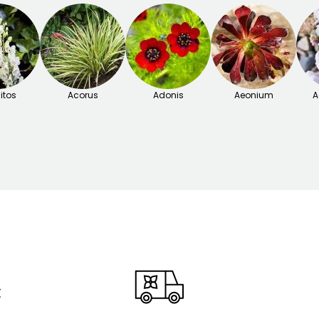
itos
Acorus
Adonis
Aeonium
A