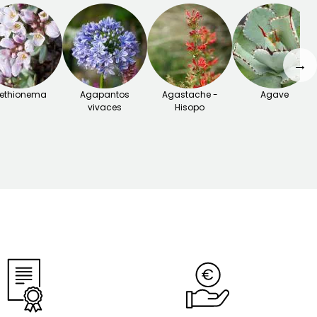
→
ethionema
Agapantos
Agastache -
Agave
vivaces
Hisopo