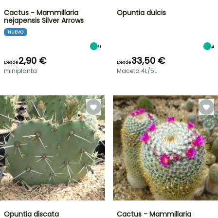
Cactus - Mammillaria
Opuntia dulcis
nejapensis Silver Arrows
NUEVO
9
4
2,90 €
33,50 €
Desde
Desde
miniplanta
Maceta 4L/5L
Opuntia discata
Cactus - Mammillaria