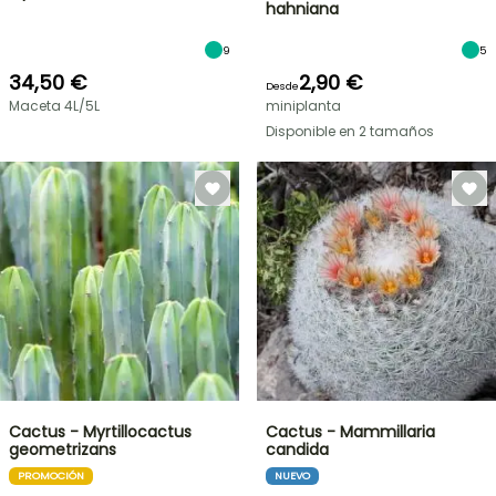
hahniana
9
5
34,50 €
2,90 €
Desde
Maceta 4L/5L
miniplanta
Disponible en 2 tamaños
Cactus - Myrtillocactus
Cactus - Mammillaria
geometrizans
candida
PROMOCIÓN
NUEVO