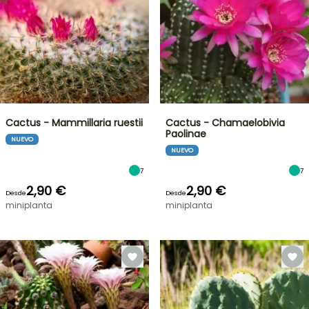
Cactus - Mammillaria ruestii
Cactus - Chamaelobivia
Paolinae
NUEVO
NUEVO
7
7
2,90 €
2,90 €
Desde
Desde
miniplanta
miniplanta