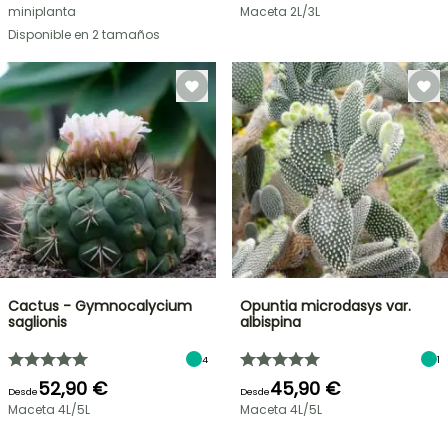
miniplanta
Maceta 2L/3L
Disponible en 2 tamaños
Cactus - Gymnocalycium
Opuntia microdasys var.
saglionis
albispina
4
1
52,90 €
45,90 €
Desde
Desde
Maceta 4L/5L
Maceta 4L/5L