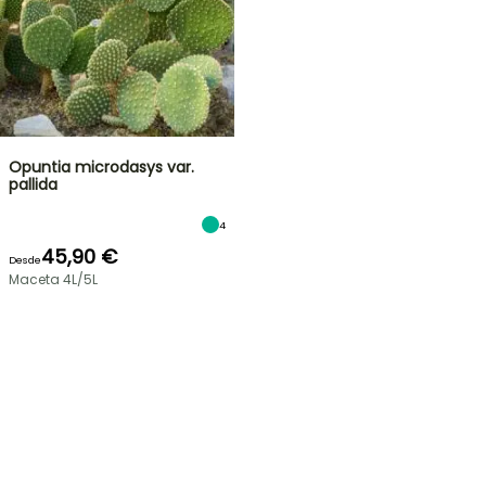
Opuntia microdasys var.
pallida
4
45,90 €
Desde
Maceta 4L/5L