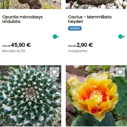
Opuntia microdasys
Cactus - Mammillaria
Undulata
heyderi
NUEVO
4
8
45,90 €
2,90 €
Desde
Desde
Maceta 4L/5L
miniplanta