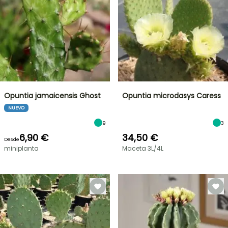
Opuntia jamaicensis Ghost
Opuntia microdasys Caress
NUEVO
9
3
6,90 €
34,50 €
Desde
miniplanta
Maceta 3L/4L