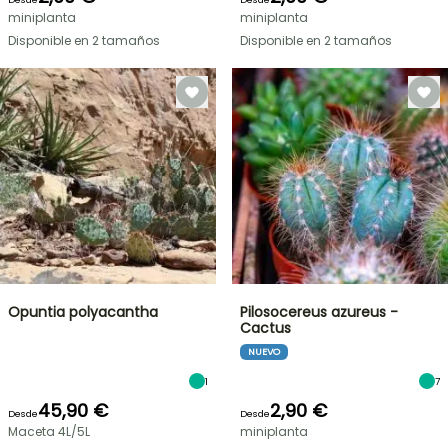
miniplanta
miniplanta
Disponible en 2 tamaños
Disponible en 2 tamaños
Opuntia polyacantha
Pilosocereus azureus -
Cactus
NUEVO
1
7
45,90 €
2,90 €
Desde
Desde
Maceta 4L/5L
miniplanta