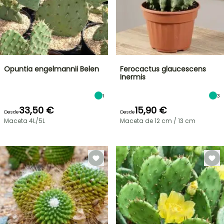
Opuntia engelmannii Belen
Ferocactus glaucescens
Inermis
1
3
33,50 €
15,90 €
Desde
Desde
Maceta 4L/5L
Maceta de 12 cm / 13 cm