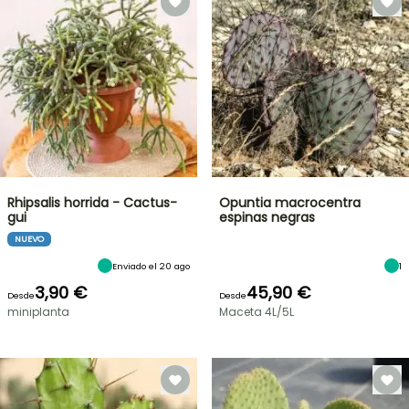
Rhipsalis horrida - Cactus-
Opuntia macrocentra
gui
espinas negras
NUEVO
Enviado el 20 ago
1
3,90 €
45,90 €
Desde
Desde
miniplanta
Maceta 4L/5L