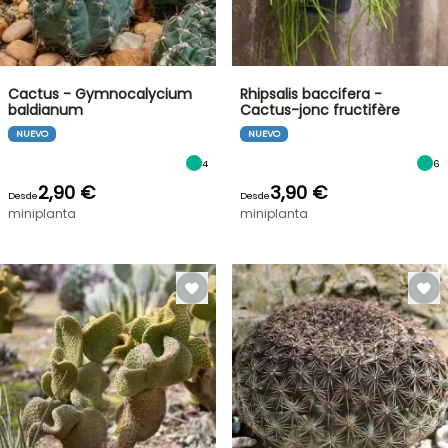
Cactus - Gymnocalycium
Rhipsalis baccifera -
baldianum
Cactus-jonc fructifère
NUEVO
NUEVO
4
6
2,90 €
3,90 €
Desde
Desde
miniplanta
miniplanta