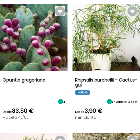
Opuntia gregoriana
Rhipsalis burchellii - Cactus-
gui
NUEVO
4
Enviado el 3 sept
33,50 €
3,90 €
Desde
Desde
Maceta 4L/5L
miniplanta