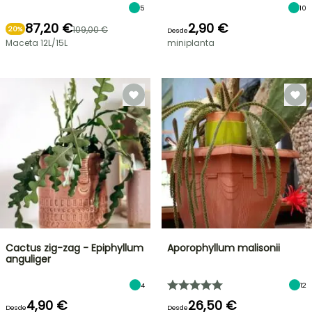
5
10
87,20 €
2,90 €
109,00 €
20%
Desde
Maceta 12L/15L
miniplanta
Cactus zig-zag - Epiphyllum
Aporophyllum malisonii
anguliger
4
12
4,90 €
26,50 €
Desde
Desde