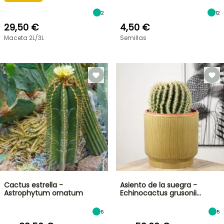
2
12
29,50 €
4,50 €
Maceta 2L/3L
Semillas
Cactus estrella -
Asiento de la suegra -
Astrophytum ornatum
Echinocactus grusonii…
6
5