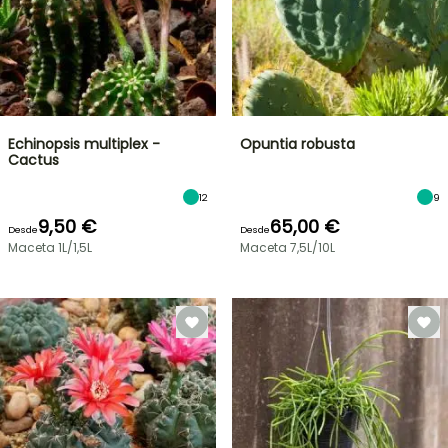
Echinopsis multiplex -
Opuntia robusta
Cactus
12
9
9,50 €
65,00 €
Desde
Desde
Maceta 1L/1,5L
Maceta 7,5L/10L