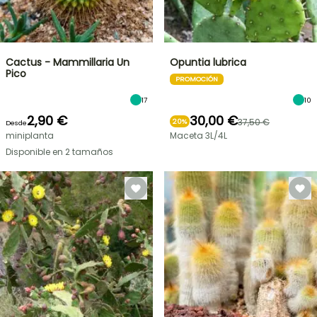
Cactus - Mammillaria Un
Opuntia lubrica
Pico
PROMOCIÓN
17
10
2,90 €
30,00 €
37,50 €
20%
Desde
miniplanta
Maceta 3L/4L
Disponible en 2 tamaños