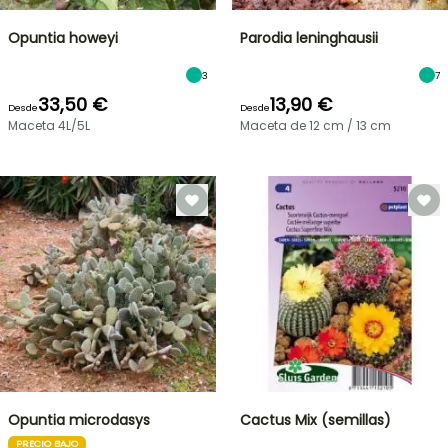
Opuntia howeyi
Parodia leninghausii
3
7
33,50 €
13,90 €
Desde
Desde
Maceta 4L/5L
Maceta de 12 cm / 13 cm
Opuntia microdasys
Cactus Mix (semillas)
PRECIO BAJO