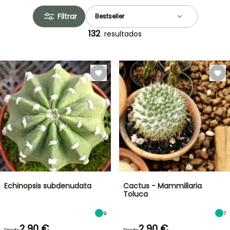
Filtrar
132
resultados
Echinopsis subdenudata
Cactus - Mammillaria
Toluca
9
7
2,90 €
2,90 €
Desde
Desde