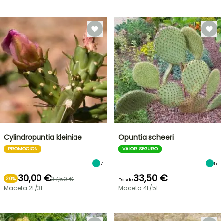
Cylindropuntia kleiniae
Opuntia scheeri
PROMOCIÓN
VALOR SEGURO
7
5
30,00 €
33,50 €
37,50 €
20%
Desde
Maceta 2L/3L
Maceta 4L/5L