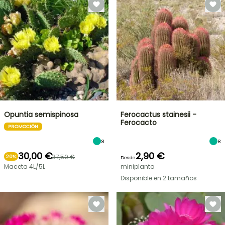
Opuntia semispinosa
Ferocactus stainesii -
Ferocacto
PROMOCIÓN
8
8
30,00 €
2,90 €
37,50 €
20%
Desde
Maceta 4L/5L
miniplanta
Disponible en 2 tamaños