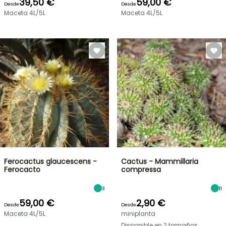
39,50 €
59,00 €
Desde
Desde
Maceta 4L/5L
Maceta 4L/5L
Ferocactus glaucescens -
Cactus - Mammillaria
Ferocacto
compressa
3
11
59,00 €
2,90 €
Desde
Desde
Maceta 4L/5L
miniplanta
Disponible en 2 tamaños