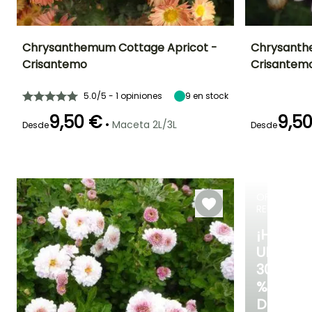
Chrysanthemum Cottage Apricot -
Chrysanth
Crisantemo
Crisantem
Altura en la
Anchura en la
Exposición
Altura en la
madurez
madurez
madurez
Sol
70 cm
50 cm
60 cm
5.0/5 - 1 opiniones
9
en stock
9,50 €
9,5
•
Maceta 2L/3L
Desde
Desde
Periodo de floración
Periodo de
Rusticidad
Periodo de floraci
plantación
Hasta -20,5°C
razonable
Septiembre a
Septiembre 
Marzo a Mayo,
Octubre
Noviembre
OFERTA
Septiembre a
Noviembre
RELÁMPAG
¡HASTA
UN
30
%
DE