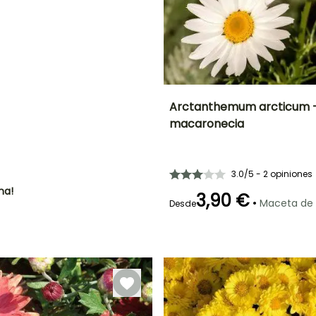
NTO
IÓN
!
Arctanthemum arcticum -
macaronecia
Altura en la
Anchura en la
madurez
madurez
30 cm
50 cm
3.0/5 - 2 opiniones
ha!
3,90 €
•
Maceta de
Desde
Periodo de floración
Periodo de
plantación
razonable
Agosto a
Marzo a Junio,
Octubre
Septiembre a
Noviembre