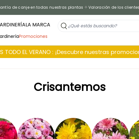
antía de canje en todas nuestras plantas
Valoración de los cliente
ARDINERÍA
LA MARCA
jardinería
Promociones
 TODO EL VERANO : ¡Descubre nuestras promoci
Crisantemos