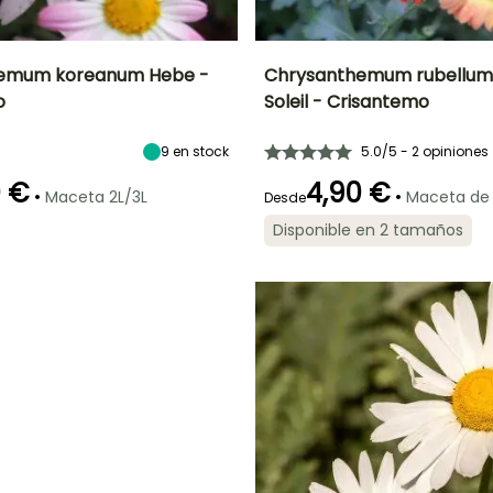
emum koreanum Hebe -
Chrysanthemum rubellum 
o
Soleil - Crisantemo
Anchura en la
Exposición
Altura en la
Anchura en la
madurez
madurez
madurez
Sol
60 cm
60 cm
50 cm
9
en stock
5.0/5 - 2 opiniones
0 €
4,90 €
•
•
Maceta 2L/3L
Maceta de
Desde
Disponible en 2 tamaños
ón
Periodo de
Rusticidad
Periodo de floración
Periodo de
plantación
plantación
Hasta -15°C
razonable
razonable
a
Agosto a
Marzo a Mayo,
Marzo a Mayo,
Octubre
Septiembre a
Septiembre a
Noviembre
Noviembre
O