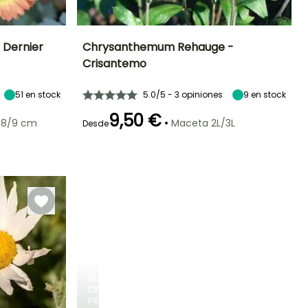
Dernier
Chrysanthemum Rehauge -
Crisantemo
Exposición
Altura en la
Anchura en la
Exposición
madurez
madurez
Sol
Sol
70 cm
50 cm
51
en stock
5.0/5 - 3 opiniones
9
en stock
9,50 €
•
 8/9 cm
Maceta 2L/3L
Desde
Rusticidad
Periodo de floración
Periodo de
Rusticidad
plantación
Hasta -15°C
Hasta -15°C
razonable
Octubre a
Marzo a Mayo,
Noviembre
Septiembre a
Noviembre
BULBOS
DE
PRIMAVERA