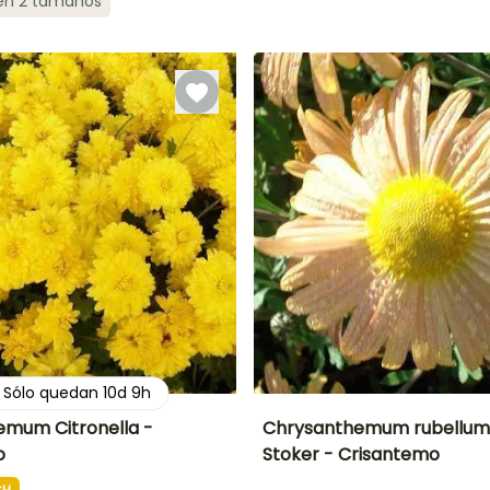
 en 2 tamaños
ón
Periodo de
Rusticidad
Periodo de floración
Periodo de
plantación
plantación
Hasta -15°C
razonable
razonable
Septiembre a
Marzo a Mayo,
Marzo a Mayo,
Noviembre
Septiembre a
Septiembre a
Noviembre
Noviembre
Sólo quedan
10
d
9
h
mum Citronella -
Chrysanthemum rubellum
o
Stoker - Crisantemo
Anchura en la
Exposición
Altura en la
Anchura en la
madurez
madurez
madurez
Sol