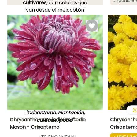
Disponible
cultivares
, con colores que
Periodo de floraci
van desde el melocotón
Agosto a
hasta el blanco, pasando
Octubre
por el rosa, el violeta, el
Granate, etc. Fáciles de
cultivar, los
Crisantemos
disfrutan del sol y de los
suelos ricos
y ligeros, son
muy sensibles al exceso de
agua y toleran
moderadamente los suelos
pesados.
Para saber todo sobre
esta planta vivaz,
magnífica en el jardín:
"Crisantemo: Plantación,
Chrysanthemum indicum Cedie
Chrysanthe
cuidado, poda"
Mason - Crisantemo
Crisantem
Altura en la
Anchura en la
Exposición
Altura en la
madurez
madurez
madurez
Sol