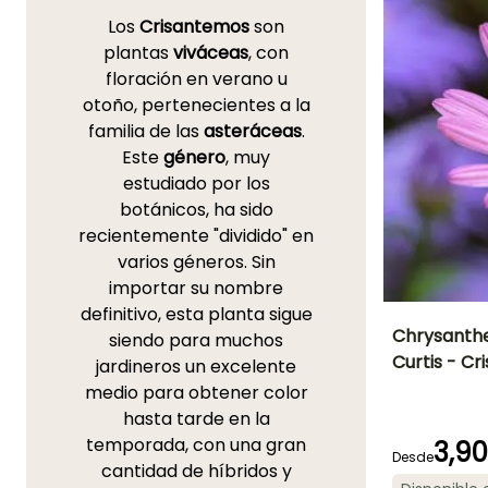
Los
Crisantemos
son
plantas
viváceas
, con
floración en verano u
otoño, pertenecientes a la
familia de las
asteráceas
.
Este
género
, muy
estudiado por los
botánicos, ha sido
recientemente "dividido" en
varios géneros. Sin
importar su nombre
definitivo, esta planta sigue
Chrysanth
siendo para muchos
Curtis - C
jardineros un excelente
Altura en la
medio para obtener color
madurez
60 cm
hasta tarde en la
temporada, con una gran
3,9
Desde
cantidad de híbridos y