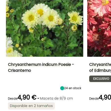
Chrysanthemum indicum Poesie -
Chrysanth
Crisantemo
of Edimbur
Altura en la
Anchura en la
Exposición
Altura en la
madurez
madurez
madurez
Sol
EXCLUSIVO
1 m
75 cm
1 m
24
en stock
4,90 €
4,9
•
Maceta de 8/9 cm
Desde
Desde
Periodo de floración
Periodo de
Rusticidad
Periodo de floraci
Disponible en 2 tamaños
plantación
Hasta -15°C
razonable