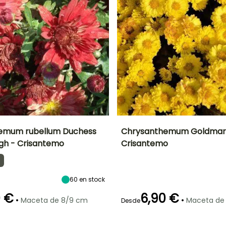
emum rubellum Duchess
Chrysanthemum Goldmari
gh - Crisantemo
Crisantemo
Anchura en la
Exposición
Altura en la
Anchura en la
madurez
madurez
madurez
Sol
75 cm
75 cm
50 cm
60
en stock
0 €
6,90 €
•
•
Maceta de 8/9 cm
Maceta de
Desde
ón
Periodo de
Rusticidad
Periodo de floración
Periodo de
plantación
plantación
Hasta -15°C
razonable
razonable