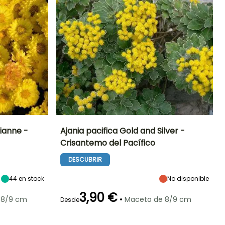
anne -
Ajania pacifica Gold and Silver -
Crisantemo del Pacífico
Exposición
Altura en la
Anchura en la
Exposición
madurez
madurez
Sol
Sol
DESCUBRIR
70 cm
50 cm
44
en stock
No disponible
3,90 €
•
 8/9 cm
Maceta de 8/9 cm
Desde
Rusticidad
Periodo de floración
Periodo de
Rusticidad
plantación
Hasta -15°C
Hasta -12°C
razonable