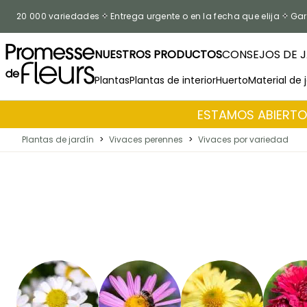
Ir al contenido
20 000 variedades
Entrega urgente o en la fecha que elija
Gar
NUESTROS PRODUCTOS
CONSEJOS DE J
Plantas
Plantas de interior
Huerto
Material de 
ESTAMOS ABIERTOS
Plantas de jardín
>
Vivaces perennes
>
Vivaces por variedad