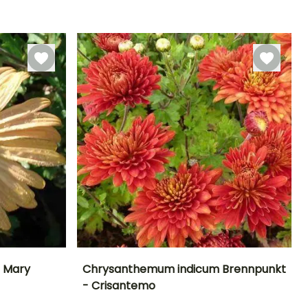
Rusticidad
Periodo de floración
Periodo de
Rusticidad
plantación
Hasta -9,5°C
Hasta -29°C
razonable
Agosto a
Febrero a Abril,
Octubre
Septiembre a
Noviembre
 Mary
Chrysanthemum indicum Brennpunkt
- Crisantemo
Exposición
Altura en la
Anchura en la
Exposición
madurez
madurez
Sol
Sol