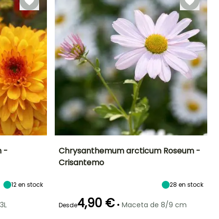
 -
Chrysanthemum arcticum Roseum -
Crisantemo
Exposición
Altura en la
Anchura en la
Exposición
madurez
madurez
Sol
Sol
30 cm
40 cm
12
en stock
28
en stock
4,90 €
•
3L
Maceta de 8/9 cm
Desde