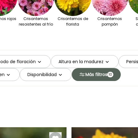
os rojos
Crisantemos
Crisantemos de
Crisantemos
S
resoistentes al frío
florista
pompón
c
iodo de floración
Altura en la madurez
Persi
en
Disponibilidad
Más filtros
10