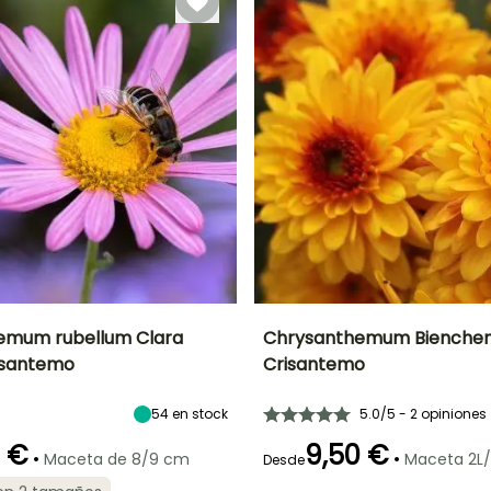
emum rubellum Clara
Chrysanthemum Bienchen
risantemo
Crisantemo
Anchura en la
Exposición
Altura en la
Anchura en la
madurez
madurez
madurez
Sol
50 cm
50 cm
50 cm
54
en stock
5.0/5 - 2 opiniones
0 €
9,50 €
•
•
Maceta de 8/9 cm
Maceta 2L/
Desde