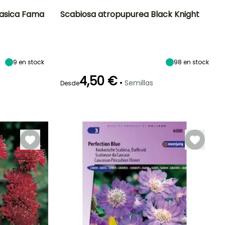
casica Fama
Scabiosa atropupurea Black Knight
Exposición
Periodo de floración
Altura en la
Exposición
madurez
Sol
Sol
70 cm
Julio a Octubre
9
en stock
98
en stock
4,50 €
•
Semillas
Desde
Germinación
Método de siembra
15e días
Siembra sin
protección,
Siembra a
cubierto