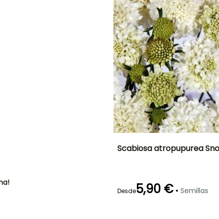
NTO
IÓN
!
Scabiosa atropupurea S
Periodo de floración
Altura en la
madurez
75 cm
ha!
Julio a Octubre
5,90 €
•
Semillas
Desde