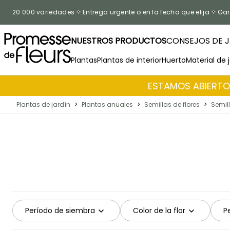
Ir al contenido
20 000 variedades
Entrega urgente o en la fecha que elija
Gar
NUESTROS PRODUCTOS
CONSEJOS DE J
Plantas
Plantas de interior
Huerto
Material de 
ESTAMOS ABIERTOS
Plantas de jardín
>
Plantas anuales
>
Semillas de flores
>
Semill
Período de siembra
Color de la flor
P