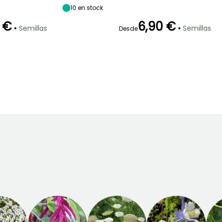
10
en stock
 €
6,90 €
•
•
Semillas
Semillas
Desde
Germinación
Método de siembra
15e días
Siembra sin
protección,
Siembra a
cubierto