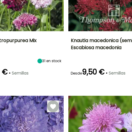
tropurpurea Mix
Knautia macedonica (semil
Escabiosa macedonia
ón
Altura en la
Exposición
Periodo de floración
Altura en la
madurez
madurez
Sol
60 cm
70 cm
31
en stock
Junio a
Octubre
0 €
9,50 €
•
•
Semillas
Semillas
Desde
Método de siembra
Germinación
Siembra sin
30e días
protección