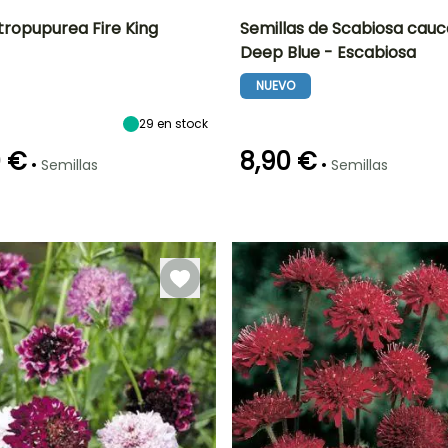
tropupurea Fire King
Semillas de Scabiosa cau
Deep Blue - Escabiosa
ón
Altura en la
Exposición
Periodo de floración
Altura en la
madurez
madurez
Sol
NUEVO
80 cm
60 cm
e
Junio a
Septiembre
29
en stock
0 €
8,90 €
•
•
Semillas
Semillas
Método de siembra
Siembra sin
Germinación
Método de siembra
protección,
15e días
Siembra sin
Siembra a
protección,
cubierto
Siembra a
cubierto,
Siembra bajo
cubierta
calefactada