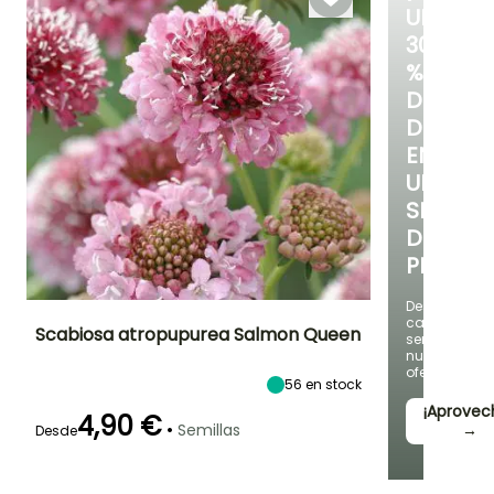
UN
30
%
DE
DESCUE
EN
UNA
SELECC
DE
PLANTAS
Descubre
cada
Scabiosa atropupurea Salmon Queen
semana
nuevas
ofertas
Periodo de floración
Altura en la
Exposición
56
en stock
madurez
Sol
75 cm
¡Aprovec
Julio a Octubre
4,90 €
•
Semillas
→
Desde