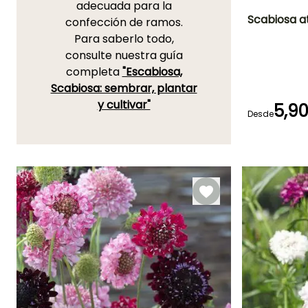
adecuada para la
Scabiosa a
confección de ramos.
Para saberlo todo,
Periodo de floraci
consulte nuestra guía
Julio a Octubr
completa
"Escabiosa,
Scabiosa: sembrar, plantar
y cultivar"
5,9
Desde
Germinación
15e días