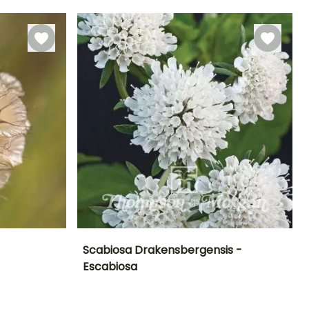
Scabiosa Drakensbergensis -
Escabiosa
Exposición
Periodo de floración
Altura en la
Exposición
madurez
Sol
Sol
90 cm
Julio a Octubre