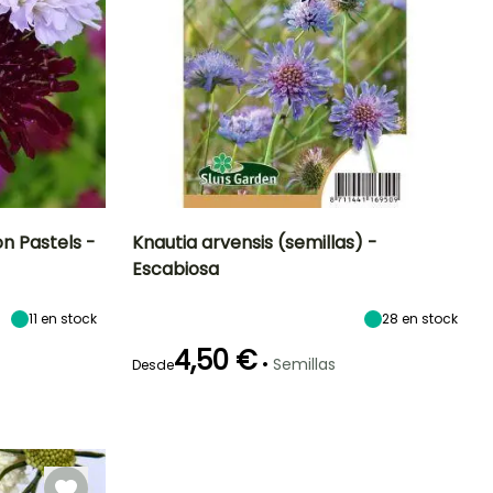
n Pastels -
Knautia arvensis (semillas) -
Escabiosa
Exposición
Periodo de floración
Altura en la
Exposición
madurez
Sol,
Sol,
80 cm
11
en stock
28
en stock
Semisombra
Semisombra
Junio a
Septiembre
4,50 €
•
Semillas
Desde
Germinación
Método de siembra
15e días
Siembra sin
protección