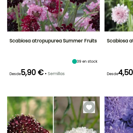
Scabiosa atropupurea Summer Fruits
Scabiosa a
Periodo de floración
Altura en la
Exposición
Periodo de floraci
madurez
Sol
75 cm
39
en stock
Julio a Octubre
Julio a
Septiembre
5,90 €
4,5
•
Semillas
Desde
Desde
Germinación
Método de siembra
15e días
Siembra sin
Germinación
protección,
15e días
Siembra a
cubierto