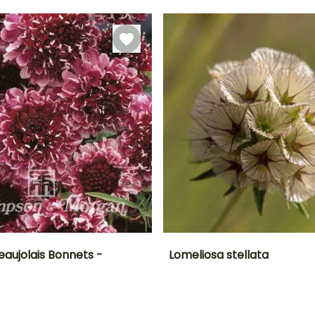
Germinación
Método de siembra
15e días
Siembra sin
protección,
Siembra a
cubierto
eaujolais Bonnets -
Lomeliosa stellata
ón
Altura en la
Exposición
Periodo de floración
Altura en la
madurez
madurez
Sol
50 cm
40 cm
Junio a Agosto