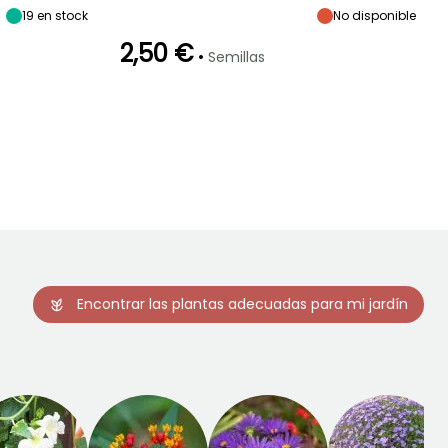
19
en stock
No disponible
2,50 €
•
Semillas
Germinación
18e días
Encontrar las plantas adecuadas para mi jardín