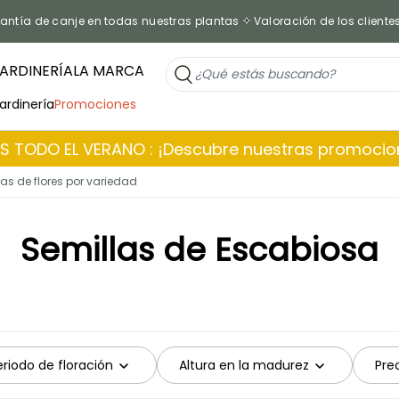
antía de canje en todas nuestras plantas
Valoración de los cliente
ARDINERÍA
LA MARCA
jardinería
Promociones
 TODO EL VERANO : ¡Descubre nuestras promoci
as de flores por variedad
Semillas de Escabiosa
eriodo de floración
Altura en la madurez
Pre