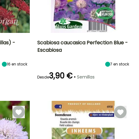
las) -
Scabiosa caucasica Perfection Blue -
Escabiosa
Exposición
Periodo de floración
Altura en la
Exposición
madurez
Sol,
Sol
60 cm
16
en stock
7
en stock
Semisombra
Junio a
Septiembre
3,90 €
•
Semillas
Desde
Germinación
15e días