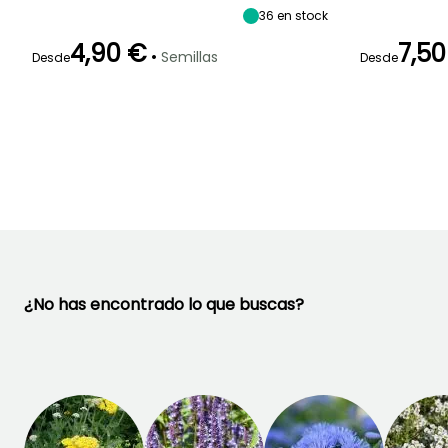
Septiembre
36
en stock
4,90 €
7,50
•
Semillas
Desde
Desde
Germinación
Método de siembra
15e días
Siembra sin
Germinación
protección,
15e días
Siembra a
cubierto
¿No has encontrado lo que buscas?