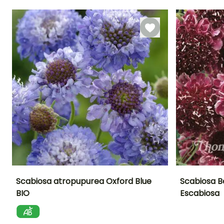
Germinación
Método de siembra
15e días
Siembra sin
protección,
Siembra a
cubierto
Scabiosa atropupurea Oxford Blue
Scabiosa B
BIO
Escabiosa
Periodo de floración
Altura en la
Exposición
Periodo de floraci
madurez
Sol
75 cm
Julio a Octubre
Junio a