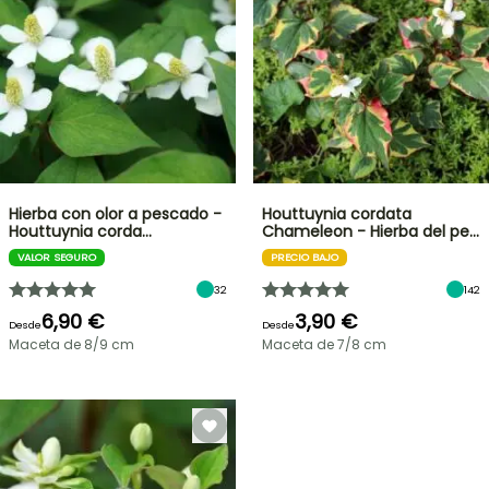
Hierba con olor a pescado -
Houttuynia cordata
Houttuynia corda…
Chameleon - Hierba del pe…
VALOR SEGURO
PRECIO BAJO
32
142
6,90 €
3,90 €
Desde
Desde
Maceta de 8/9 cm
Maceta de 7/8 cm