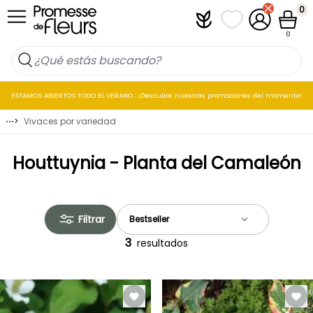
Ir al contenido
0
Plantfit
Mis listas de favo
Mi cuenta
Cesta
0
ESTAMOS ABIERTOS TODO EL VERANO : ¡Descubre nuestras promociones del momento!
⋯
>
Vivaces por variedad
Houttuynia - Planta del Camaleón
Filtrar
3
resultados