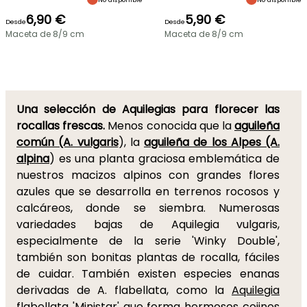
6,90 €
5,90 €
Desde
Desde
Maceta de 8/9 cm
Maceta de 8/9 cm
Una selección de Aquilegias para florecer las
rocallas frescas.
Menos conocida que la
aguileña
común (A. vulgaris
), la
aguileña de los Alpes (A.
alpina
) es una planta graciosa emblemática de
nuestros macizos alpinos con grandes flores
azules que se desarrolla en terrenos rocosos y
calcáreos, donde se siembra. Numerosas
variedades bajas de Aquilegia vulgaris,
especialmente de la serie 'Winky Double',
también son bonitas plantas de rocalla, fáciles
de cuidar. También existen especies enanas
derivadas de A. flabellata, como la
Aquilegia
flabellata 'Ministar'
que forma hermosos cojines