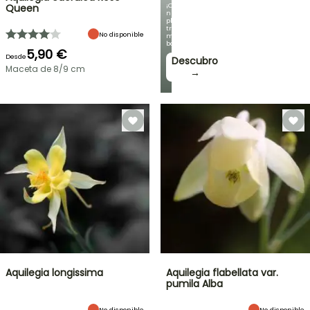
¡Con
Queen
nuestras
plantas
trepadoras
No disponible
más
bonitas!
5,90 €
Desde
Descubro
Maceta de 8/9 cm
→
Aquilegia longissima
Aquilegia flabellata var.
pumila Alba
No disponible
No disponible