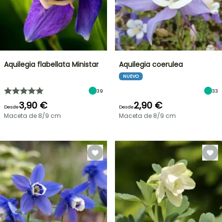
Aquilegia flabellata Ministar
Aquilegia coerulea
NUEVO
39
33
3,90 €
2,90 €
Desde
Desde
Maceta de 8/9 cm
Maceta de 8/9 cm
OFERTA
RELÁMPAGO
¡HASTA
UN
30
%
BULBOS
DE
DE
PRIMAVERA
DESCUENTO
NOVEDADES