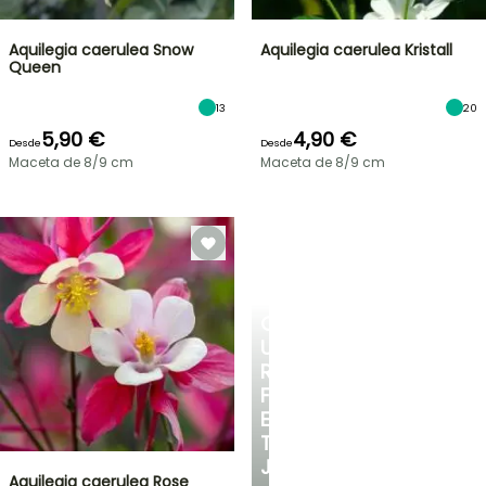
Aquilegia caerulea Snow
Aquilegia caerulea Kristall
Queen
13
20
5,90 €
4,90 €
Desde
Desde
Maceta de 8/9 cm
Maceta de 8/9 cm
CREA
UN
RINCÓN
FRESCO
EN
TU
JARDÍN
Aquilegia caerulea Rose