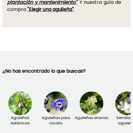
plantación y mantenimiento"
. Y nuestra guía de
compra
"Elegir una aguileña"
.
¿No has encontrado lo que buscas?
→
Aguileñas
Aguileñas para
Aguileñas enanas
Semillas
botánicas
rocalla
aguileñ