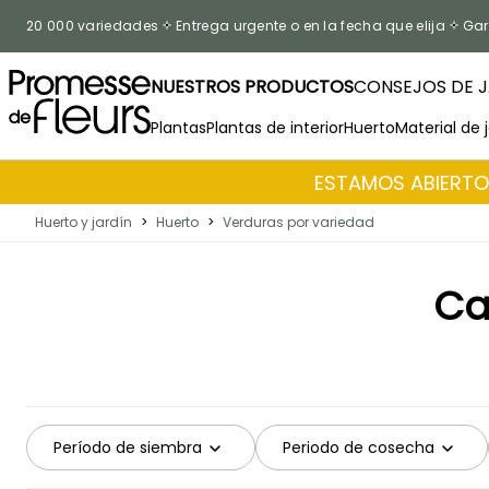
Ir al contenido
20 000 variedades
Entrega urgente o en la fecha que elija
Gar
NUESTROS PRODUCTOS
CONSEJOS DE J
Plantas
Plantas de interior
Huerto
Material de 
ESTAMOS ABIERTOS
Huerto y jardín
>
Huerto
>
Verduras por variedad
Ca
Período de siembra
Periodo de cosecha