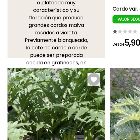
o plateado muy
Cardo var. a
característico y su
floración que produce
VALOR SEG
Altura en la
grandes cardos malva
madurez
1.50 m
rosados a violeta.
Previamente blanqueada,
5,9
Desde
la cote de cardo o carde
puede ser preparada
Periodo de floraci
cocida en gratinados, en
Junio a Agost
puré, en jugo, en médula o
como acompañamiento
de carnes. El
Cardo
es rico
en fibras, en sales
minerales y en
carbohidratos - en inulina
en particular - y tendría
propiedades depurativas
para el hígado.
Para tener éxito en el