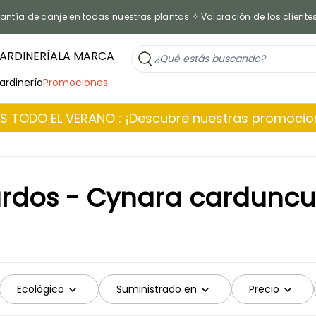
antía de canje en todas nuestras plantas
Valoración de los cliente
ARDINERÍA
LA MARCA
jardinería
Promociones
 TODO EL VERANO : ¡Descubre nuestras promoci
rdos - Cynara carduncu
Ecológico
Suministrado en
Precio