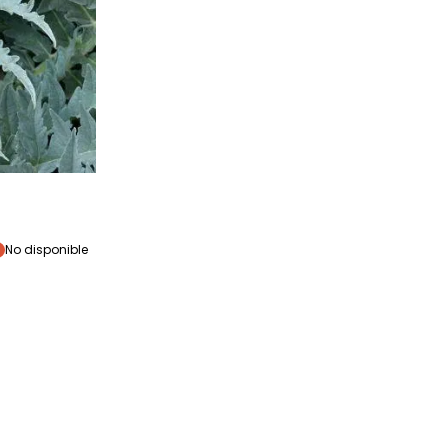
eríodo de siembra
No disponible
Marzo a Julio
eriodo de cosecha
Julio a
Noviembre