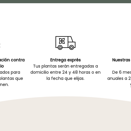
cación contra
Entrega exprés
Nuestras 
io
Tus plantas serán entregadas a
zados para
domicilio entre 24 y 48 horas o en
De 6 mes
 plantas que
la fecha que elijas.
anuales a 2
nen.