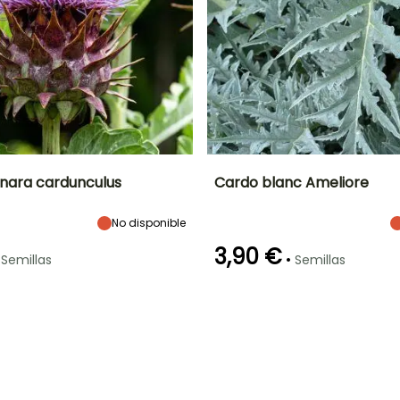
nara cardunculus
Cardo blanc Ameliore
Altura en la
Período de siembra
Dificultad de
Altura en la
P
No disponible
madurez
cultivo
madurez
1.75 m
Principiante
1.30 m
Abril a Agosto
3,90 €
•
Semillas
Semillas
Método de siembra
Periodo de cosecha
Germinación
Método de siembra
P
Siembra sin
30e días
Siembra sin
protección,
protección,
Agosto a
Siembra a
Siembra a
Octubre
cubierto
cubierto