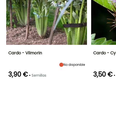
Cardo - Vilmorin
Cardo - Cy
Dificultad de
Altura en la
Período de siembra
Dificultad de
No disponible
cultivo
madurez
cultivo
Principiante
1.75 m
Principiante
Abril a Julio
3,90 €
3,50 €
•
•
Semillas
Germinación
Método de siembra
Periodo de cosecha
Germinación
25e días
Siembra sin
30e días
protección,
Septiembre a
Siembra a
Diciembre
cubierto