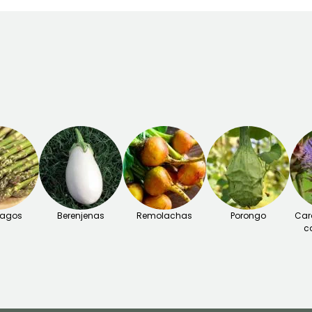
ragos
Berenjenas
Remolachas
Porongo
Car
c