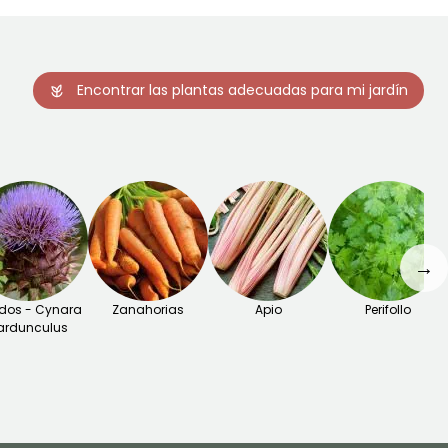
Encontrar las plantas adecuadas para mi jardín
→
dos - Cynara
Zanahorias
Apio
Perifollo
ardunculus