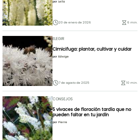
por
Leïla
20 de enero de 2026
6 min.
ELEGIR
Cimicifuga: plantar, cultivar y cuidar
por
Edwige
7 de agosto de 2025
10 min.
CONSEJOS
5 vivaces de floración tardía que no
pueden faltar en tu jardín
por
Pierre