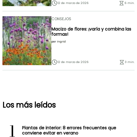
12 de marzo de 2026
6 min.
CONSEJOS
Macizo de flores: ¡varía y combina las
formas!
por
Ingrid
12 de marzo de 2026
3 min.
Los más leídos
1
Plantas de interior: 8 errores frecuentes que
conviene evitar en verano