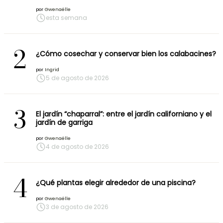
por
Gwenaëlle
esta semana
2
¿Cómo cosechar y conservar bien los calabacines?
por
Ingrid
5 de agosto de 2026
3
El jardín “chaparral”: entre el jardín californiano y el
jardín de garriga
por
Gwenaëlle
4 de agosto de 2026
4
¿Qué plantas elegir alrededor de una piscina?
por
Gwenaëlle
3 de agosto de 2026