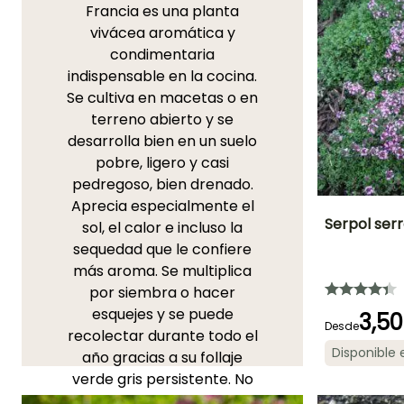
Francia es una planta
vivácea aromática y
condimentaria
indispensable en la cocina.
Se cultiva en macetas o en
terreno abierto y se
desarrolla bien en un suelo
pobre, ligero y casi
pedregoso, bien drenado.
Aprecia especialmente el
Serpol ser
sol, el calor e incluso la
sequedad que le confiere
Altura en la
más aroma. Se multiplica
madurez
3 cm
por siembra o hacer
esquejes y se puede
3,50
Desde
recolectar durante todo el
Disponible
año gracias a su follaje
Periodo de floraci
verde gris persistente. No
Junio a Agost
dudes en incluirlo en las