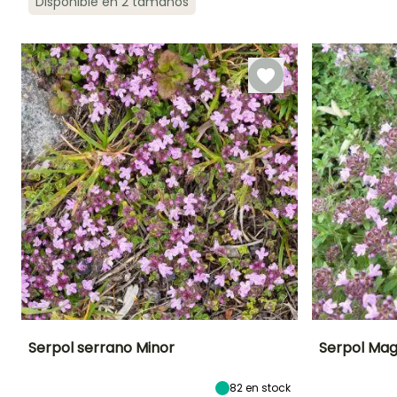
Disponible en 2 tamaños
Periodo de floración
Periodo de
Rusticidad
Periodo de floraci
plantación
Hasta -18°C
razonable
Junio a Agosto
Mayo a Julio
Febrero a Abril,
Septiembre a
Octubre
Serpol serrano Minor
Serpol Mag
Altura en la
Anchura en la
Exposición
Periodo de floraci
82
en stock
madurez
madurez
Sol