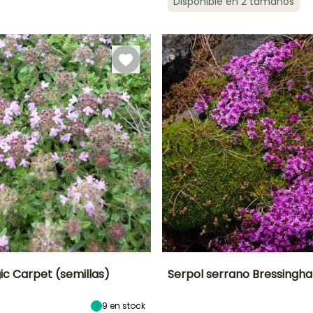
Disponible en 2 tamaños
ón
Periodo de
Rusticidad
Periodo de floración
Periodo de
plantación
plantación
Hasta -18°C
razonable
razonable
Junio a Agosto
Febrero a Abril,
Febrero a Abril,
Septiembre a
Septiembre a
Octubre
Octubre
ic Carpet (semillas)
Serpol serrano Bressingh
ón
Altura en la
Exposición
Altura en la
Anchura en la
9
en stock
madurez
madurez
madurez
Sol