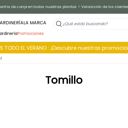
antía de canje en todas nuestras plantas
Valoración de los cliente
ARDINERÍA
LA MARCA
jardinería
Promociones
 TODO EL VERANO : ¡Descubre nuestras promoci
ad
Tomillo