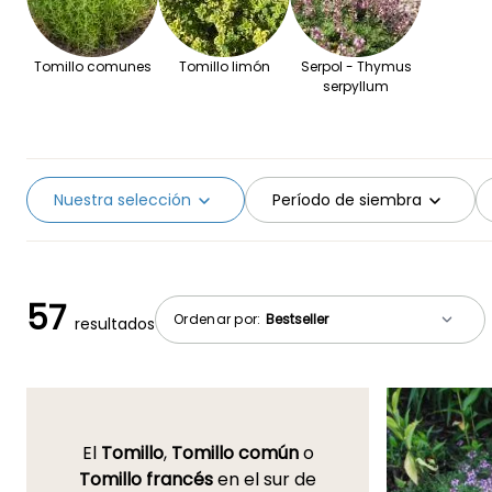
Tomillo comunes
Tomillo limón
Serpol - Thymus
serpyllum
Nuestra selección
Período de siembra
57
Ordenar por:
resultados
El
Tomillo
,
Tomillo común
o
Tomillo francés
en el sur de