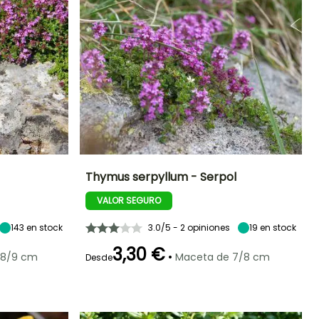
Thymus serpyllum - Serpol
VALOR SEGURO
Exposición
Dificultad de
Altura en la
Exposición
cultivo
madurez
Sol
Sol
Principiante
15 cm
143
en stock
3.0/5 - 2 opiniones
19
en stock
3,30 €
•
 8/9 cm
Maceta de 7/8 cm
Desde
Rusticidad
Mejor periodo de
Tamaño de la
Periodo de cosecha
plantación
hortaliza
Hasta -18°C
Abril a Mayo
Pequeño
Enero a