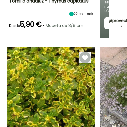
Tomillo andaluz​ - Thymus capitatus
semana
nuevas
ofertas
Altura en la
Anchura en la
Exposición
22
en stock
madurez
madurez
Sol
45 cm
45 cm
¡Aprovec
5,90 €
•
Maceta de 8/9 cm
→
Desde
Periodo de floración
Periodo de
Rusticidad
plantación
Hasta -9,5°C
razonable
Junio a Agosto
Febrero a Abril,
Septiembre a
Octubre