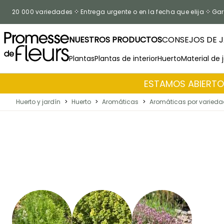
Ir al contenido
20 000 variedades
Entrega urgente o en la fecha que elija
Gar
NUESTROS PRODUCTOS
CONSEJOS DE J
Plantas
Plantas de interior
Huerto
Material de 
ESTAMOS ABIERTOS
Huerto y jardín
>
Huerto
>
Aromáticas
>
Aromáticas por varied