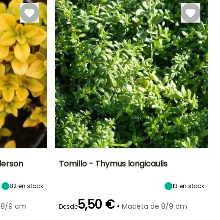
Diciembre
derson
Tomillo - Thymus longicaulis
Exposición
Altura en la
Anchura en la
Exposición
82
en stock
13
en stock
madurez
madurez
Sol
Sol
15 cm
50 cm
5,50 €
•
 8/9 cm
Maceta de 8/9 cm
Desde