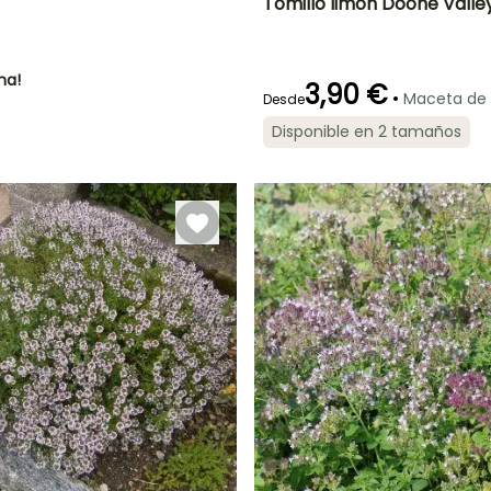
Tomillo limón Doone Valle
Altura en la
Anchura en la
madurez
madurez
15 cm
40 cm
ha!
3,90 €
•
Maceta de
Desde
Disponible en 2 tamaños
Periodo de floración
Periodo de
plantación
razonable
Mayo a Julio
Febrero a Abril,
Septiembre a
Octubre