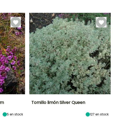
Rusticidad
Periodo de floración
Periodo de
Rusticidad
plantación
Hasta -15°C
Hasta -18°C
razonable
Abril a Mayo
Febrero a Abril,
Septiembre a
Octubre
am
Tomillo limón Silver Queen
Exposición
Altura en la
Anchura en la
Exposición
5
en stock
127
en stock
madurez
madurez
Sol
Sol