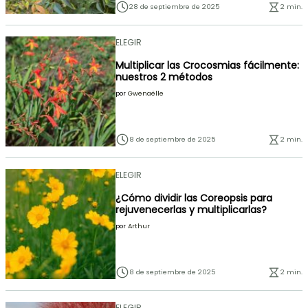
28 de septiembre de 2025
2 min.
ELEGIR
Multiplicar las Crocosmias fácilmente:
nuestros 2 métodos
por
Gwenaëlle
8 de septiembre de 2025
2 min.
ELEGIR
¿Cómo dividir las Coreopsis para
rejuvenecerlas y multiplicarlas?
por
Arthur
8 de septiembre de 2025
2 min.
ELEGIR