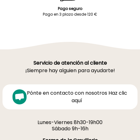
Pago seguro
Pago en 3 plazo desde 120 €
Servicio de atención al cliente
¡Siempre hay alguien para ayudarte!
Pónte en contacto con nosotros Haz clic
aquí
Lunes-Viernes 8h30-19h00
Sábado 9h-16h