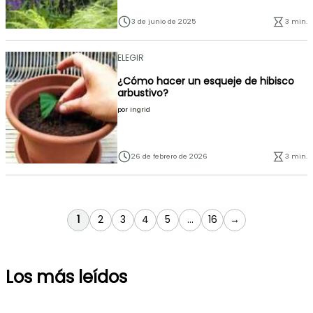
3 de junio de 2025
3 min.
ELEGIR
¿Cómo hacer un esqueje de hibisco
arbustivo?
por
Ingrid
26 de febrero de 2026
3 min.
Actualmente estás leyendo página
Página
Página
Página
Página
Página
1
2
3
4
5
...
16
→
Los más leídos