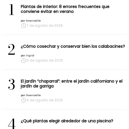
1
Plantas de interior: 8 errores frecuentes que
conviene evitar en verano
por
Gwenaëlle
7 de agosto de 2026
2
¿Cómo cosechar y conservar bien los calabacines?
por
Ingrid
5 de agosto de 2026
3
El jardín “chaparral”: entre el jardín californiano y el
jardín de garriga
por
Gwenaëlle
4 de agosto de 2026
4
¿Qué plantas elegir alrededor de una piscina?