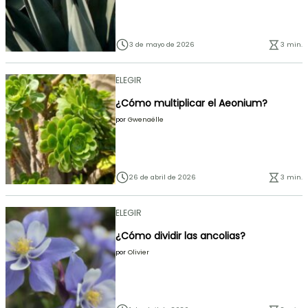
3 de mayo de 2026
3 min.
ELEGIR
¿Cómo multiplicar el Aeonium?
por
Gwenaëlle
26 de abril de 2026
3 min.
ELEGIR
¿Cómo dividir las ancolias?
por
Olivier