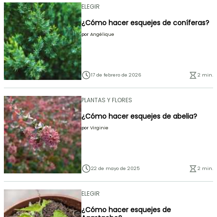
ELEGIR
¿Cómo hacer esquejes de coníferas?
por
Angélique
17 de febrero de 2026
2 min.
PLANTAS Y FLORES
¿Cómo hacer esquejes de abelia?
por
Virginie
22 de mayo de 2025
2 min.
ELEGIR
¿Cómo hacer esquejes de