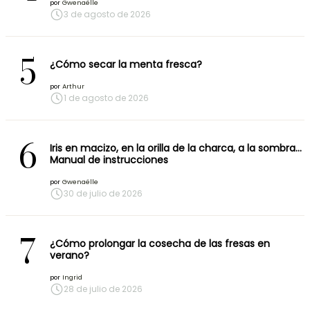
por
Gwenaëlle
3 de agosto de 2026
5
¿Cómo secar la menta fresca?
por
Arthur
1 de agosto de 2026
6
Iris en macizo, en la orilla de la charca, a la sombra…
Manual de instrucciones
por
Gwenaëlle
30 de julio de 2026
7
¿Cómo prolongar la cosecha de las fresas en
verano?
por
Ingrid
28 de julio de 2026