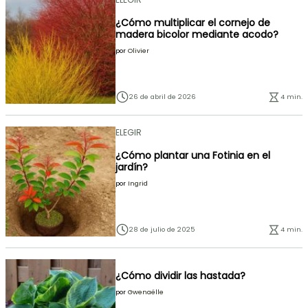
¿Cómo multiplicar el cornejo de
madera bicolor mediante acodo?
por
Olivier
26 de abril de 2026
4 min.
ELEGIR
¿Cómo plantar una Fotinia en el
jardín?
por
Ingrid
28 de julio de 2025
4 min.
¿Cómo dividir las hastada?
por
Gwenaëlle