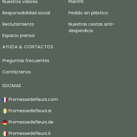
Nuestros valores
Plantfit
Responsabilidad social
Pedido sin plástico
Reclutamiento
Nuestras cestas anti-
desperdicio
Espacio prensa
AYUDA & CONTACTOS
Preguntas frecuentes
Contáctenos
IDIOMAS
Promessedefleurs.com
Promessedefleurs.ie
Promessedefleurs.de
Promessedefleurs.it