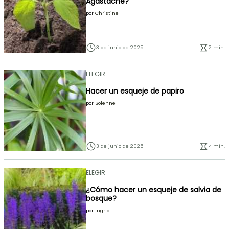
Agastache?
por
Christine
3 de junio de 2025
2 min.
ELEGIR
Hacer un esqueje de papiro
por
Solenne
3 de junio de 2025
4 min.
ELEGIR
¿Cómo hacer un esqueje de salvia de
bosque?
por
Ingrid