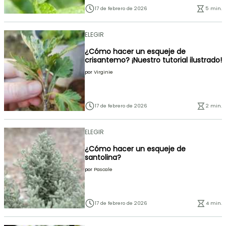
17 de febrero de 2026
5 min.
ELEGIR
¿Cómo hacer un esqueje de
crisantemo? ¡Nuestro tutorial ilustrado!
por
Virginie
17 de febrero de 2026
2 min.
ELEGIR
¿Cómo hacer un esqueje de
santolina?
por
Pascale
17 de febrero de 2026
4 min.