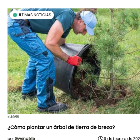
ÚLTIMAS NOTICIAS
ELEGIR
¿Cómo plantar un árbol de tierra de brezo?
por
Gwenaëlle
9 de febrero de 20