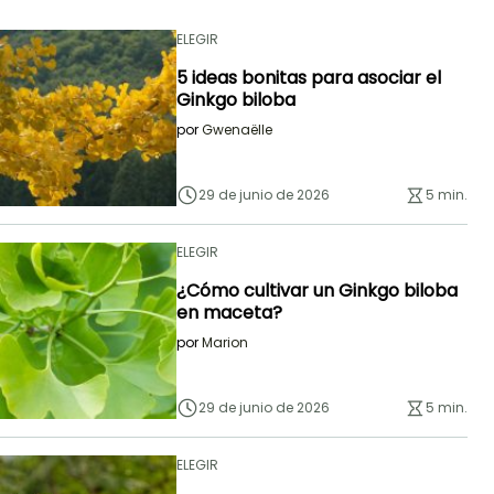
ELEGIR
5 ideas bonitas para asociar el
Ginkgo biloba
por
Gwenaëlle
29 de junio de 2026
5 min.
ELEGIR
¿Cómo cultivar un Ginkgo biloba
en maceta?
por
Marion
29 de junio de 2026
5 min.
ELEGIR