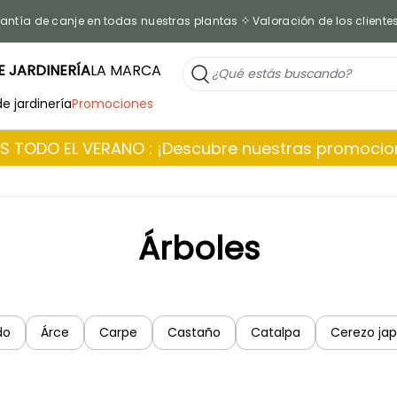
antía de canje en todas nuestras plantas
Valoración de los cliente
 JARDINERÍA
LA MARCA
de jardinería
Promociones
 TODO EL VERANO : ¡Descubre nuestras promoci
Árboles
do
Árce
Carpe
Castaño
Catalpa
Cerezo ja