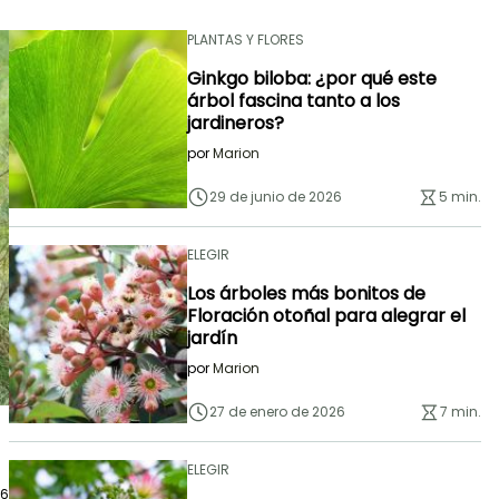
PLANTAS Y FLORES
Ginkgo biloba: ¿por qué este
árbol fascina tanto a los
jardineros?
por
Marion
29 de junio de 2026
5 min.
ELEGIR
Los árboles más bonitos de
Floración otoñal para alegrar el
jardín
por
Marion
27 de enero de 2026
7 min.
ELEGIR
26