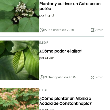
Plantar y cultivar un Catalpa en
potée
por
Ingrid
27 de enero de 2026
7 min.
ELEGIR
¿Cómo podar el aliso?
por
Olivier
13 de agosto de 2025
5 min.
ELEGIR
¿Cómo plantar un Albizia o
Acacia de Constantinopla?