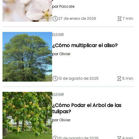
por
Pascale
27 de enero de 2026
7 min.
ELEGIR
¿Cómo multiplicar el aliso?
por
Olivier
13 de agosto de 2025
5 min.
ELEGIR
¿Cómo Podar el Arbol de las
tulipas?
por
Olivier
13 de agosto de 2025
4 min.