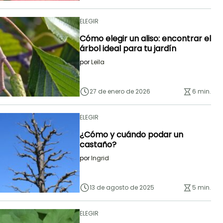
ELEGIR
Cómo elegir un aliso: encontrar el
árbol ideal para tu jardín
por
Leïla
27 de enero de 2026
6 min.
ELEGIR
¿Cómo y cuándo podar un
castaño?
por
Ingrid
13 de agosto de 2025
5 min.
ELEGIR