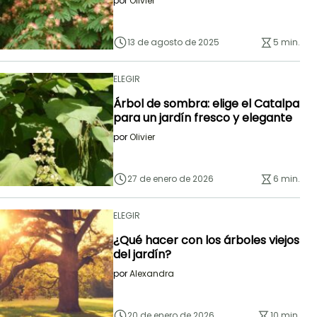
por
Olivier
13 de agosto de 2025
5 min.
ELEGIR
Árbol de sombra: elige el Catalpa
para un jardín fresco y elegante
por
Olivier
27 de enero de 2026
6 min.
ELEGIR
¿Qué hacer con los árboles viejos
del jardín?
por
Alexandra
20 de enero de 2026
10 min.