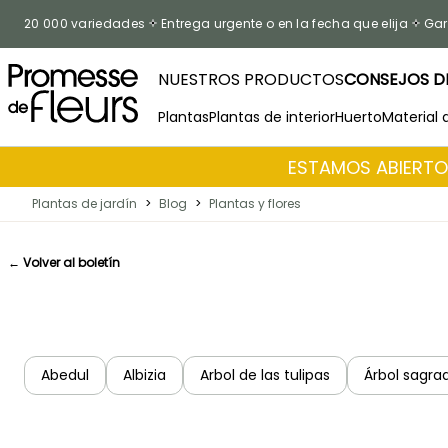
Ir al contenido
20 000 variedades
Entrega urgente o en la fecha que elija
Gar
NUESTROS PRODUCTOS
CONSEJOS DE
Plantas
Plantas de interior
Huerto
Material 
ESTAMOS ABIERTOS
Plantas de jardín
>
Blog
>
Plantas y flores
← Volver al boletín
Abedul
Albizia
Arbol de las tulipas
Árbol sagra