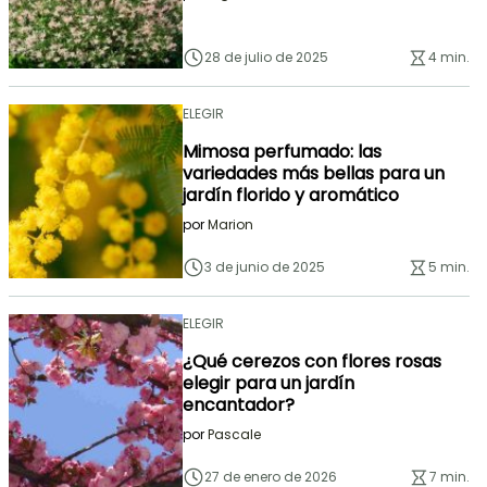
28 de julio de 2025
4 min.
ELEGIR
Mimosa perfumado: las
variedades más bellas para un
jardín florido y aromático
por
Marion
3 de junio de 2025
5 min.
ELEGIR
¿Qué cerezos con flores rosas
elegir para un jardín
encantador?
por
Pascale
27 de enero de 2026
7 min.