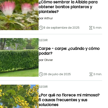
¿Cómo sembrar la Albizia para
obtener bonitos planteros y
planteles?
por
Arthur
8 de septiembre de 2025
5 min.
ELEGIR
Carpe - carpe: ¿cuándo y cómo
podar?
por
Olivier
28 de julio de 2025
3 min.
ELEGIR
¿Por qué no florece mi mimosa?
6 causas frecuentes y sus
soluciones