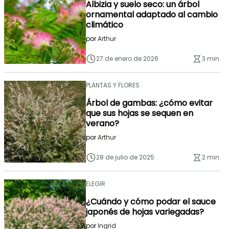
Albizia y suelo seco: un árbol
ornamental adaptado al cambio
climático
por
Arthur
27 de enero de 2026
3 min.
PLANTAS Y FLORES
Árbol de gambas: ¿cómo evitar
que sus hojas se sequen en
verano?
por
Arthur
28 de julio de 2025
2 min.
ELEGIR
¿Cuándo y cómo podar el sauce
japonés de hojas variegadas?
por
Ingrid