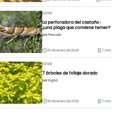
ELEGIR
La perforadora del castaño :
¿una plaga que conviene temer?
por
Pascale
19 de enero de 2026
7 min.
ELEGIR
7 árboles de follaje dorado
por
Ingrid
18 de enero de 2026
7 min.