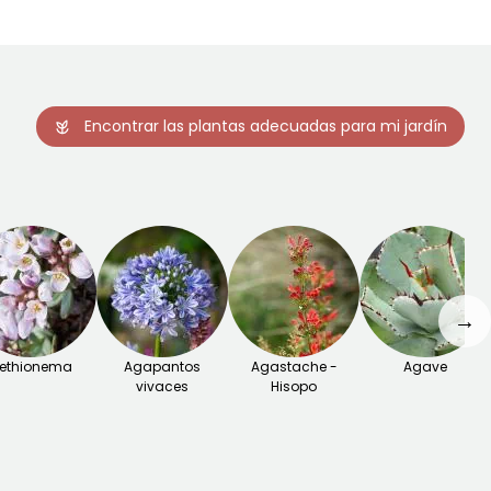
Encontrar las plantas adecuadas para mi jardín
→
ethionema
Agapantos
Agastache -
Agave
vivaces
Hisopo