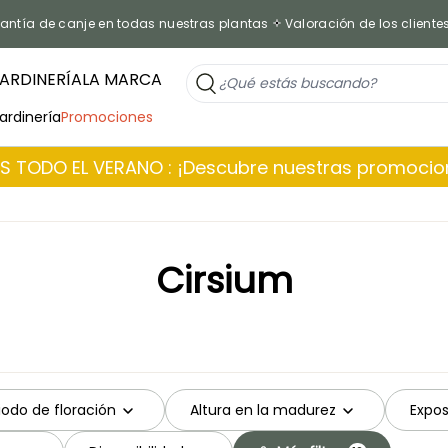
antía de canje en todas nuestras plantas
Valoración de los cliente
ARDINERÍA
LA MARCA
jardinería
Promociones
 TODO EL VERANO : ¡Descubre nuestras promoci
Cirsium
iodo de floración
Altura en la madurez
Expos