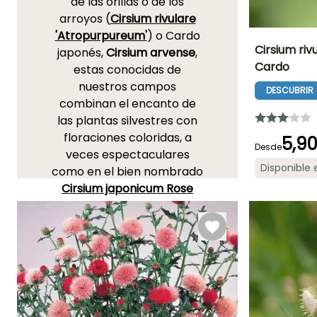
de las orillas o de los
arroyos (
Cirsium rivulare
'Atropurpureum'
) o Cardo
Cirsium ri
japonés,
Cirsium arvense
,
Cardo
estas conocidas de
Altura en la
nuestros campos
madurez
DESCUBRIR
1.20 m
combinan el encanto de
las plantas silvestres con
floraciones coloridas, a
5,9
Desde
veces espectaculares
Periodo de floraci
Disponible
como en el bien nombrado
Junio a Agost
Cirsium japonicum Rose
Beauty
que luce grandes y
magníficas inflorescencias
en pompones de un rosa
magenta brillante. Poco
longeva, pero fácil de
aclimatar, esta vivaz
necesita ser dividida cada 3