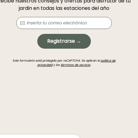
ecibe nuestros consejos y ofertas para disfrutar de tu
jardin en todas las estaciones del año
Registrarse →
Este formulario está protegido por reCAPTCHA. Se aplican la
política de
privacidad
y los
términos de servicio
.