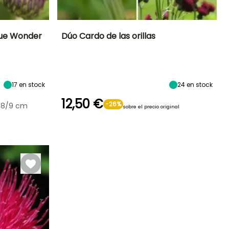
Blue Wonder
Dúo Cardo de las orillas
Exposición
Altura en la
Exposición
Periodo de floración
madurez
Sol,
Sol
1.20 m
Semisombra
Julio a Agosto
17
en stock
24
en stock
12,50 €
-26%
 8/9 cm
sobre el precio original
Rusticidad
Periodo de
Rusticidad
plantación
Hasta -29°C
Hasta -23,5°C
razonable
Marzo a Junio,
Septiembre a
Noviembre