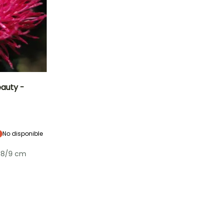
eauty -
Exposición
Sol,
Semisombra
No disponible
 8/9 cm
Rusticidad
Hasta -29°C