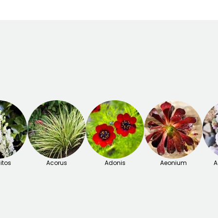
itos
Acorus
Adonis
Aeonium
A