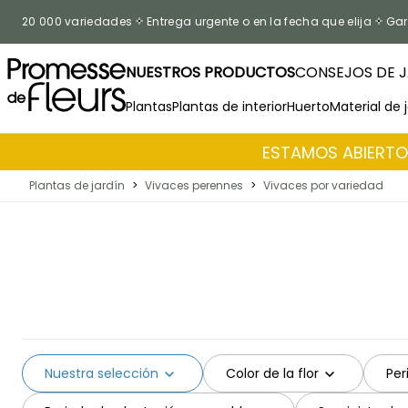
Ir al contenido
20 000 variedades
Entrega urgente o en la fecha que elija
Gar
NUESTROS PRODUCTOS
CONSEJOS DE J
Plantas
Plantas de interior
Huerto
Material de 
ESTAMOS ABIERTOS
Plantas de jardín
>
Vivaces perennes
>
Vivaces por variedad
Nuestra selección
Color de la flor
Per