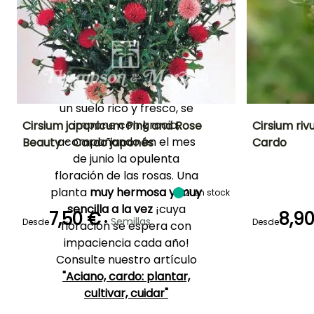
años para mantenerse
hermosa, y se siembra de
manera natural
ocasionalmente sin llegar a
ser invasiva. Cuando se
siente a gusto, al sol y en
un suelo rico y fresco, se
impone con gracia,
Cirsium japonicum Pink and Rose
Cirsium riv
acompañando en el mes
Beauty - Cardo japonés
Cardo
Periodo de floración
Altura en la
Exposición
Altura en la
de junio la opulenta
madurez
madurez
Sol
1.20 m
1.20 m
floración de las rosas. Una
Septiembre a
Octubre
planta
muy hermosa y muy
21
en stock
sencilla a la vez
¡cuya
7,50 €
8,9
•
Semillas
Desde
Desde
floración se espera con
Periodo de floraci
impaciencia cada año!
Germinación
Consulte nuestro artículo
40e días
Julio a Agost
"Aciano, cardo: plantar,
cultivar, cuidar"