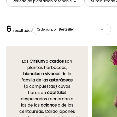
Periodo de plantación razonable
Suministrado 
6
Ordenar por:
resultados
Las
Cirsium
o
cardos
son
plantas herbáceas,
bienales o vivaces
de la
familia de las
asteráceas
(o compuestas) cuyas
flores en
capítulos
despeinados recuerdan a
las de los
acianos
o de las
centaureas. Cardo japonés