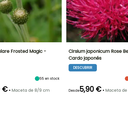
ulare Frosted Magic -
Cirsium japonicum Rose B
Cardo japonés
Anchura en la
Exposición
Altura en la
Anchura en la
madurez
madurez
madurez
Sol,
DESCUBRIR
60 cm
1 m
60 cm
Semisombra
55
en stock
0 €
5,90 €
•
•
Maceta de 8/9 cm
Maceta de
Desde
ón
Periodo de
Rusticidad
Periodo de floración
Periodo de
plantación
plantación
Hasta -29°C
razonable
razonable
o
Junio a Agosto
Febrero a Abril,
Febrero a Abril,
Septiembre a
Septiembre a
Noviembre
Noviembre