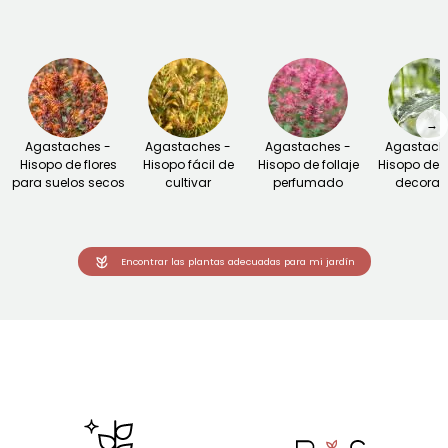
→
Agastaches -
Agastaches -
Agastaches -
Agastach
Hisopo de flores
Hisopo fácil de
Hisopo de follaje
Hisopo de f
para suelos secos
cultivar
perfumado
decorat
Encontrar las plantas adecuadas para mi jardín