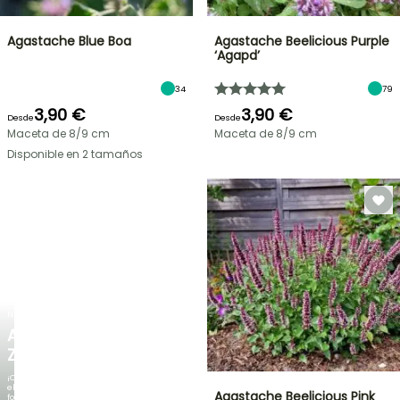
Agastache Blue Boa
Agastache Beelicious Purple
‘Agapd’
34
79
3,90 €
3,90 €
Desde
Desde
Maceta de 8/9 cm
Maceta de 8/9 cm
Disponible en 2 tamaños
NUEVO
AGAPANTHUS
ZAMBEZI
¡Cuando
el
Agastache Beelicious Pink
follaje