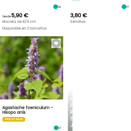
19
17
5,90 €
3,80 €
Desde
Maceta de 8/9 cm
Semillas
Disponible en 2 tamaños
PLANTFIT
CONSEJOS
PERSONALIZADOS
Agastache foeniculum -
PARA
Hisopo anís
SU
PRECIO BAJO
JARDÍN
17