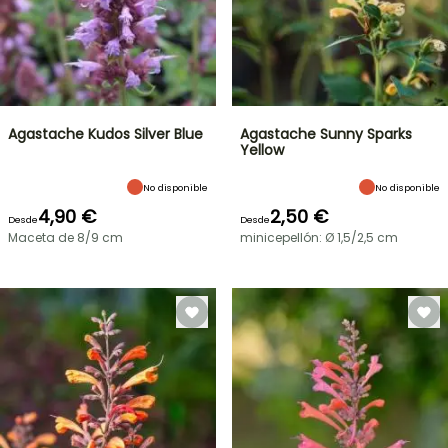
Agastache Kudos Silver Blue
Agastache Sunny Sparks
Yellow
No disponible
No disponible
4,90 €
2,50 €
Desde
Desde
Maceta de 8/9 cm
minicepellón: Ø 1,5/2,5 cm