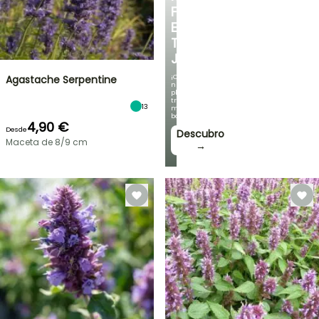
FRESCO
EN
TU
JARDÍN
¡Con
Agastache Serpentine
nuestras
plantas
trepadoras
13
más
bonitas!
4,90 €
Desde
Descubro
Maceta de 8/9 cm
→