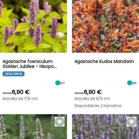
Agastache foeniculum
Agastache Kudos Mandarin
Golden Jubilee - Hisopo…
DESCUBRIR
127
89
6,90 €
6,90 €
Desde
Desde
Maceta de 7/8 cm
Maceta de 8/9 cm
Disponible en 2 tamaños
OFERTA
RELÁMPAGO
¡HASTA
UN