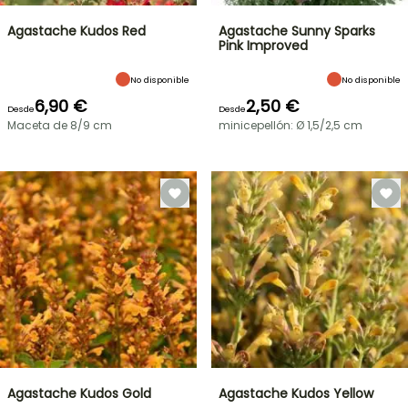
Agastache Kudos Red
Agastache Sunny Sparks
Pink Improved
No disponible
No disponible
6,90 €
2,50 €
Desde
Desde
Maceta de 8/9 cm
minicepellón: Ø 1,5/2,5 cm
Agastache Kudos Gold
Agastache Kudos Yellow