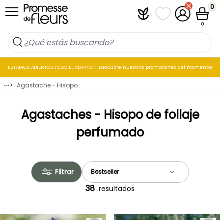
Ir al contenido
0
Plantfit
Mis listas de favo
Mi cuenta
Cesta
0
ESTAMOS ABIERTOS TODO EL VERANO : ¡Descubre nuestras promociones del momento!
⋯
>
Agastache - Hisopo
Agastaches - Hisopo de follaje
perfumado
Filtrar
38
resultados