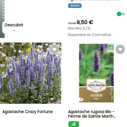
es
tan
NUEVO
espectacular
como
22
la
floración!
9,50 €
Desde
Descubrir
Maceta 2L/3L
→
Disponible en 3 tamaños
Agastache Crazy Fortune
Agastache rugosa Bio -
Ferme de Sainte Marth…