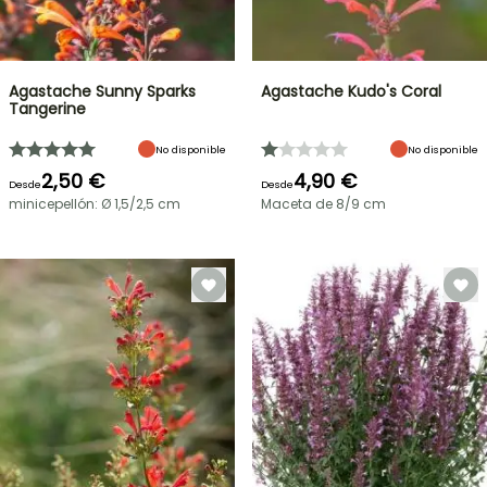
Agastache Sunny Sparks
Agastache Kudo's Coral
Tangerine
No disponible
No disponible
2,50 €
4,90 €
Desde
Desde
minicepellón: Ø 1,5/2,5 cm
Maceta de 8/9 cm