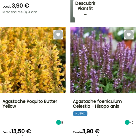
Descubrir
3,90 €
Desde
Plantfit
Maceta de 8/9 cm
→
Agastache Poquito Butter
Agastache foeniculum
Yellow
Celestia - Hisopo anís
NUEVO
8
45
13,50 €
3,90 €
Desde
Desde