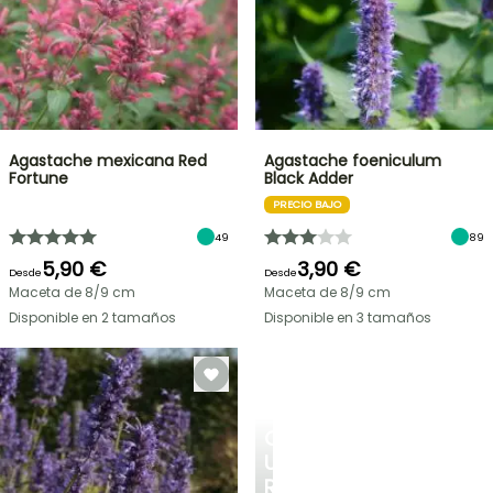
Agastache mexicana Red
Agastache foeniculum
Fortune
Black Adder
PRECIO BAJO
49
89
5,90 €
3,90 €
Desde
Desde
Maceta de 8/9 cm
Maceta de 8/9 cm
Disponible en 2 tamaños
Disponible en 3 tamaños
CREA
UN
RINCÓN