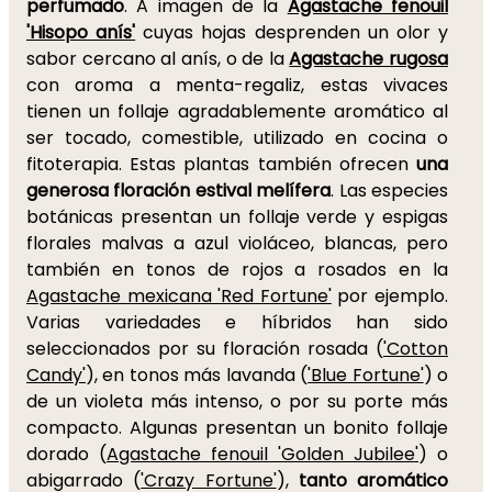
perfumado
. A imagen de la
Agastache fenouil
'Hisopo anís'
cuyas hojas desprenden un olor y
sabor cercano al anís, o de la
Agastache rugosa
con aroma a menta-regaliz, estas vivaces
tienen un follaje agradablemente aromático al
ser tocado, comestible, utilizado en cocina o
fitoterapia. Estas plantas también ofrecen
una
generosa floración estival melífera
. Las especies
botánicas presentan un follaje verde y espigas
florales malvas a azul violáceo, blancas, pero
también en tonos de rojos a rosados en la
Agastache mexicana 'Red Fortune'
por ejemplo.
Varias variedades e híbridos han sido
seleccionados por su floración rosada (
'Cotton
Candy'
), en tonos más lavanda (
'Blue Fortune'
) o
de un violeta más intenso, o por su porte más
compacto. Algunas presentan un bonito follaje
dorado (
Agastache fenouil 'Golden Jubilee'
) o
abigarrado (
'Crazy Fortune'
),
tanto aromático