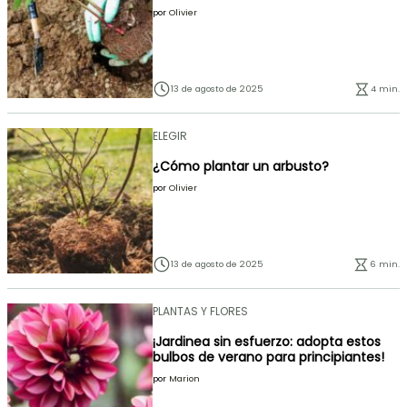
por
Olivier
13 de agosto de 2025
4 min.
ELEGIR
¿Cómo plantar un arbusto?
por
Olivier
13 de agosto de 2025
6 min.
PLANTAS Y FLORES
¡Jardinea sin esfuerzo: adopta estos
bulbos de verano para principiantes!
por
Marion