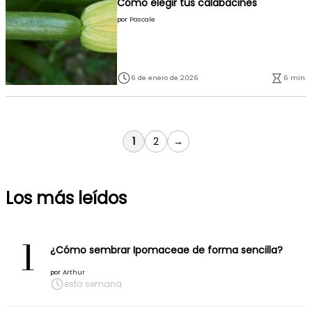
Cómo elegir tus calabacines
por
Pascale
6 de enero de 2026
6 min.
Actualmente estás leyendo página
Página
1
2
→
Los más leídos
1
¿Cómo sembrar Ipomaceae de forma sencilla?
por
Arthur
esta semana