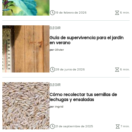
19 de febrero de 2026
6 min.
ELEGIR
Guía de supervivencia para el jardín
en verano
por
Olivier
28 de junio de 2026
6 min.
ELEGIR
Cómo recolectar tus semillas de
lechugas y ensaladas
por
Ingrid
21 de septiembre de 2025
7 min.