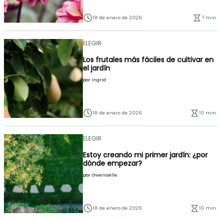
18 de enero de 2026
7 min.
ELEGIR
Los frutales más fáciles de cultivar en
el jardín
por
Ingrid
18 de enero de 2026
10 min.
ELEGIR
Estoy creando mi primer jardín: ¿por
dónde empezar?
por
Gwenaëlle
18 de enero de 2026
10 min.