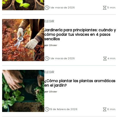
1 de marzo de 2026
5 min.
ELEGIR
Jardinería para principiantes: cuándo y
cómo podar tus vivaces en 4 pasos
sencillos
por
Olivier
1 de marzo de 2026
4 min.
ELEGIR
¿Cómo plantar las plantas aromáticas
en el jardín?
por
Olivier
19 de febrero de 2026
6 min.