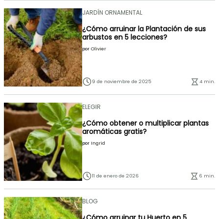
JARDÍN ORNAMENTAL
¿Cómo arruinar la Plantación de sus
arbustos en 5 lecciones?
por
Olivier
9 de noviembre de 2025
4 min.
ELEGIR
¿Cómo obtener o multiplicar plantas
aromáticas gratis?
por
Ingrid
11 de enero de 2026
6 min.
BLOG
¿Cómo arruinar tu Huerto en 5