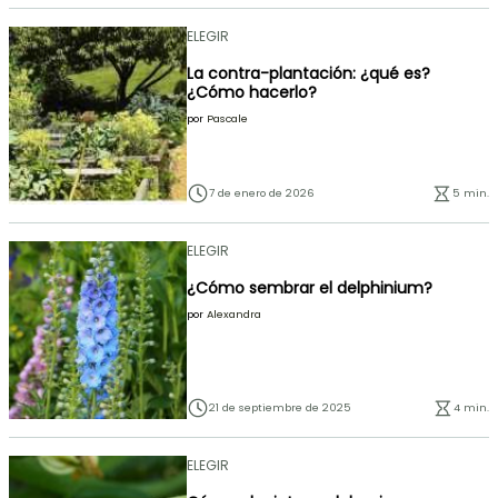
ELEGIR
La contra-plantación: ¿qué es?
¿Cómo hacerlo?
por
Pascale
7 de enero de 2026
5 min.
ELEGIR
¿Cómo sembrar el delphinium?
por
Alexandra
21 de septiembre de 2025
4 min.
ELEGIR