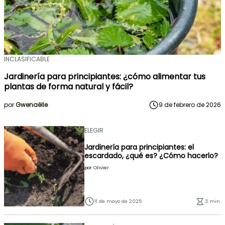
INCLASIFICABLE
Jardinería para principiantes: ¿cómo alimentar tus
plantas de forma natural y fácil?
por
Gwenaëlle
9 de febrero de 2026
ELEGIR
Jardinería para principiantes: el
escardado, ¿qué es? ¿Cómo hacerlo?
por
Olivier
11 de mayo de 2025
3 min.