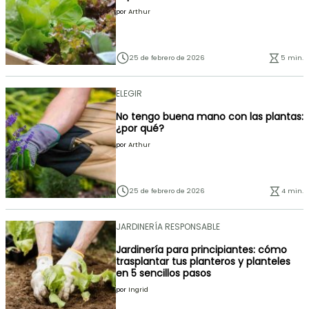
por
Arthur
25 de febrero de 2026
5 min.
ELEGIR
No tengo buena mano con las plantas:
¿por qué?
por
Arthur
25 de febrero de 2026
4 min.
JARDINERÍA RESPONSABLE
Jardinería para principiantes: cómo
trasplantar tus planteros y planteles
en 5 sencillos pasos
por
Ingrid