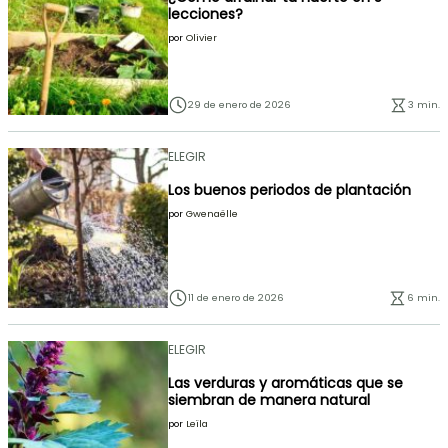
lecciones?
por
Olivier
29 de enero de 2026
3 min.
ELEGIR
Los buenos periodos de plantación
por
Gwenaëlle
11 de enero de 2026
6 min.
ELEGIR
Las verduras y aromáticas que se
siembran de manera natural
por
Leïla