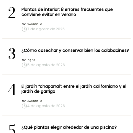
2
Plantas de interior: 8 errores frecuentes que
conviene evitar en verano
por
Gwenaëlle
7 de agosto de 2026
3
¿Cómo cosechar y conservar bien los calabacines?
por
Ingrid
5 de agosto de 2026
4
El jardín “chaparral”: entre el jardín californiano y el
jardín de garriga
por
Gwenaëlle
4 de agosto de 2026
5
¿Qué plantas elegir alrededor de una piscina?