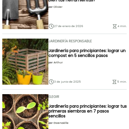
bien tus herramientas?
por
Olivier
27 de enero de 2026
4 min.
JARDINERÍA RESPONSABLE
Jardinería para principiantes: lograr un
compost en 5 sencillos pasos
por
Arthur
3 de junio de 2025
5 min.
ELEGIR
Jardinería para principiantes: lograr tus
primeras siembras en 7 pasos
sencillos
por
Gwenaëlle