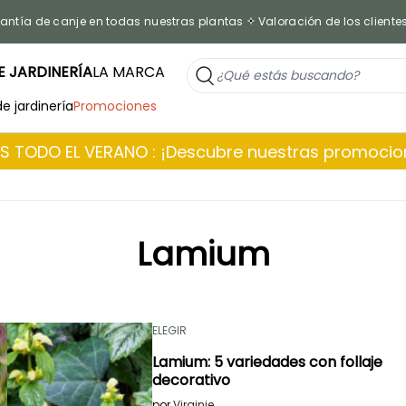
antía de canje en todas nuestras plantas
Valoración de los cliente
 JARDINERÍA
LA MARCA
de jardinería
Promociones
 TODO EL VERANO : ¡Descubre nuestras promoci
Lamium
ELEGIR
Lamium: 5 variedades con follaje
decorativo
por
Virginie