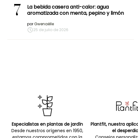
7
La bebida casera anti-calor: agua
aromatizada con menta, pepino y limón
por
Gwenaëlle
25 de julio de 2026
Especialistas en plantas de jardín
Plantfit, nuestra apli
Desde nuestros orígenes en 1950,
el desperdic
estamos comprometidos con la
Consejos personali