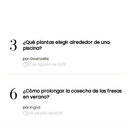
3
¿Qué plantas elegir alrededor de una
piscina?
por
Gwenaëlle
3 de agosto de 2026
6
¿Cómo prolongar la cosecha de las fresas
en verano?
por
Ingrid
28 de julio de 2026