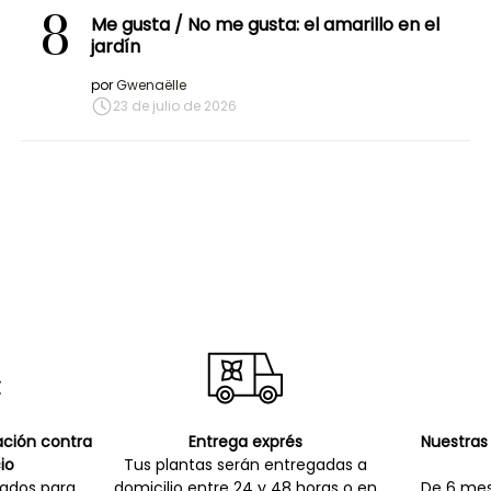
8
Me gusta / No me gusta: el amarillo en el
jardín
por
Gwenaëlle
23 de julio de 2026
cación contra
Entrega exprés
Nuestras 
io
Tus plantas serán entregadas a
zados para
domicilio entre 24 y 48 horas o en
De 6 mes