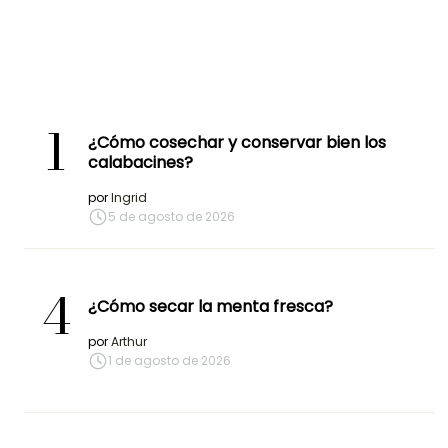
1
¿Cómo cosechar y conservar bien los
calabacines?
por
Ingrid
5 de agosto de 2026
4
¿Cómo secar la menta fresca?
por
Arthur
1 de agosto de 2026