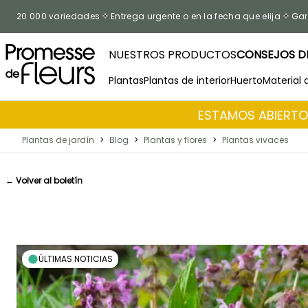
Ir al contenido
20 000 variedades
Entrega urgente o en la fecha que elija
Gar
NUESTROS PRODUCTOS
CONSEJOS DE
Plantas
Plantas de interior
Huerto
Material 
ESTAMOS ABIERTOS
Plantas de jardín
>
Blog
>
Plantas y flores
>
Plantas vivaces
← Volver al boletín
ÚLTIMAS NOTICIAS