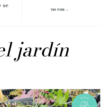
e se
Ver más →
el jardín