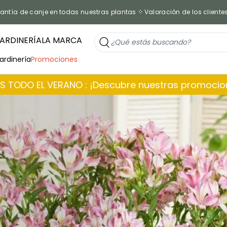
antía de canje en todas nuestras plantas
Valoración de los cliente
ARDINERÍA
LA MARCA
jardinería
Promociones
 TODO EL VERANO : ¡Descubre nuestras promoci