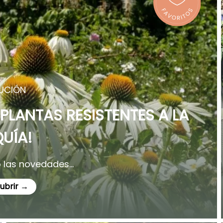
UCIÓN
PLANTAS RESISTENTES A LA
UÍA!
 las novedades...
ubrir →