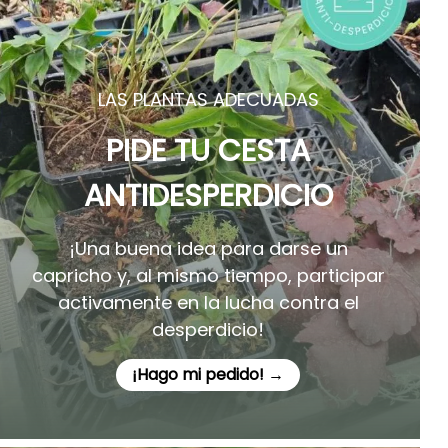
LAS PLANTAS ADECUADAS
PIDE TU CESTA
ANTIDESPERDICIO
¡Una buena idea para darse un
capricho y, al mismo tiempo, participar
activamente en la lucha contra el
desperdicio!
¡Hago mi pedido! →