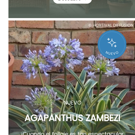
NUEVO
AGAPANTHUS ZAMBEZI
¡Cuando el follaje es tan espectacular