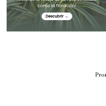
como la floración!
Descubrir →
Prom