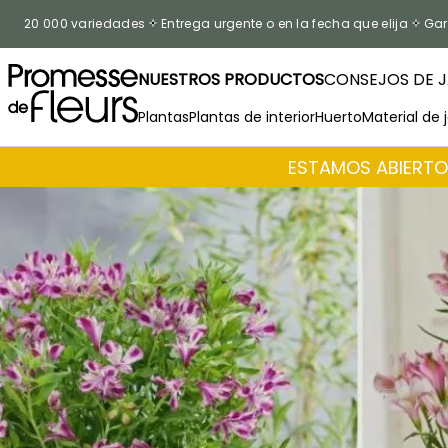
Ir al contenido
20 000 variedades
Entrega urgente o en la fecha que elija
Gar
NUESTROS PRODUCTOS
CONSEJOS DE J
Plantas
Plantas de interior
Huerto
Material de 
ESTAMOS ABIERTOS