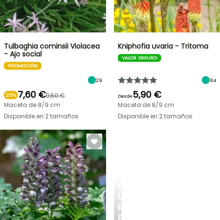
Tulbaghia cominsii Violacea
Kniphofia uvaria - Tritoma
- Ajo social
VALOR SEGURO
PROMOCIÓN
29
84
7,60 €
5,90 €
9,50 €
20%
Desde
Maceta de 8/9 cm
Maceta de 8/9 cm
Disponible en 2 tamaños
Disponible en 2 tamaños
CREA
UN
RINCÓN
FRESCO