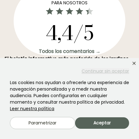
PARA NOSOTROS
4,4/5
Todos los comentarios →
El boletín informativo más preferido de los jardines →
Recibe nuestros consejos y ofertas para disfrutar de tu
Continuar sin aceptar
jardin en todas las estaciones del año
Las cookies nos ayudan a ofrecerle una experiencia de
navegación personalizada y a medir nuestra
audiencia. Puedes configurarlas en cualquier
momento y consultar nuestra política de privacidad.
Leer nuestra política
Registrarse →
Parametrizar
Aceptar
Este formulario está protegido por reCAPTCHA. Se aplican la
política de
privacidad
y los
términos de servicio
.