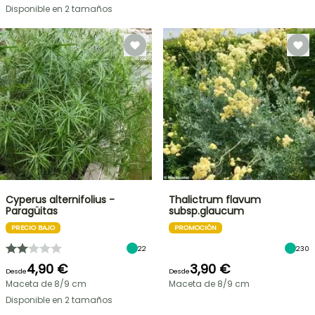
Disponible en 2 tamaños
Cyperus alternifolius -
Thalictrum flavum
Paragüitas
subsp.glaucum
PRECIO BAJO
PROMOCIÓN
22
230
4,90 €
3,90 €
Desde
Desde
Maceta de 8/9 cm
Maceta de 8/9 cm
Disponible en 2 tamaños