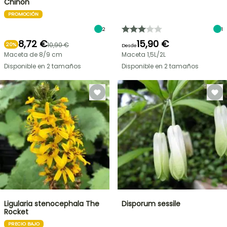
Chinon
PROMOCIÓN
2
1
8,72 €
15,90 €
10,90 €
20%
Desde
Maceta de 8/9 cm
Maceta 1,5L/2L
Disponible en 2 tamaños
Disponible en 2 tamaños
Ligularia stenocephala The
Disporum sessile
Rocket
PRECIO BAJO