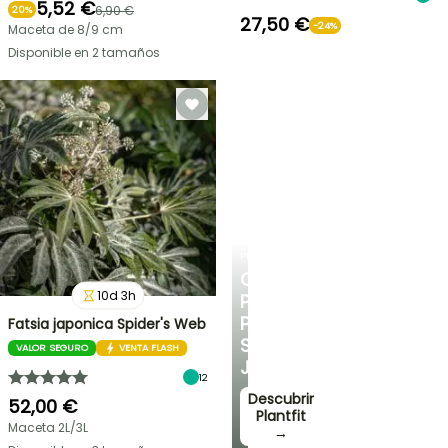
5,52 €
6,90 €
20%
27,50 €
-24%
Maceta de 8/9 cm
Disponible en 2 tamaños
PLANTFIT
CONSEJOS
10
d
3
h
PERSONALIZADOS
PARA
Fatsia japonica Spider's Web
SU
VALOR SEGURO
VENTA FLASH
JARDÍN
12
Descubrir
52,00 €
Plantfit
Maceta 2L/3L
→