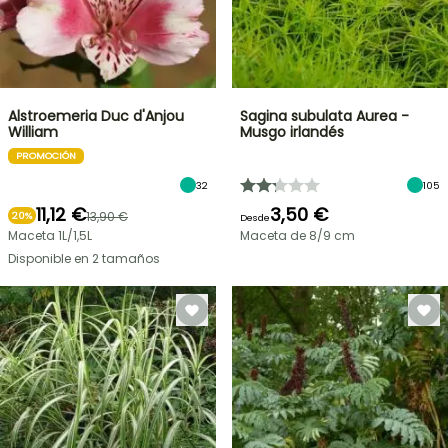
Alstroemeria Duc d'Anjou
Sagina subulata Aurea -
William
Musgo irlandés
PROMOCIÓN
32
105
11,12 €
3,50 €
13,90 €
20%
Desde
Maceta 1L/1,5L
Maceta de 8/9 cm
Disponible en 2 tamaños