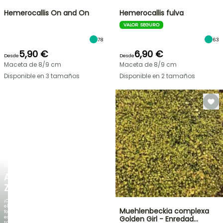
Hemerocallis On and On
Hemerocallis fulva
VALOR SEGURO
78
63
5,90 €
6,90 €
Desde
Desde
Maceta de 8/9 cm
Maceta de 8/9 cm
Disponible en 3 tamaños
Disponible en 2 tamaños
NUEVO
AGAPANTHUS
ZAMBEZI
¡Cuando
el
Muehlenbeckia complexa
follaje
es
Golden Girl - Enredad…
tan