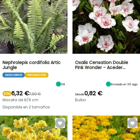
Nephrolepis cordifolia Artic
Oxalis Censation Double
Jungle
Pink Wonder - Aceder…
DESCUBRIR
PROMOCIÓN
39
Enviado el 30 ago
6,32 €
0,82 €
7,90 €
20%
Desde
Maceta de 8/9 cm
Bulbo
Disponible en 2 tamaños