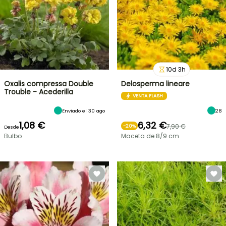
10
d
3
h
Oxalis compressa Double
Delosperma lineare
Trouble - Acederilla
VENTA FLASH
Enviado el 30 ago
28
1,08 €
6,32 €
7,90 €
-
20
%
Desde
Bulbo
Maceta de 8/9 cm