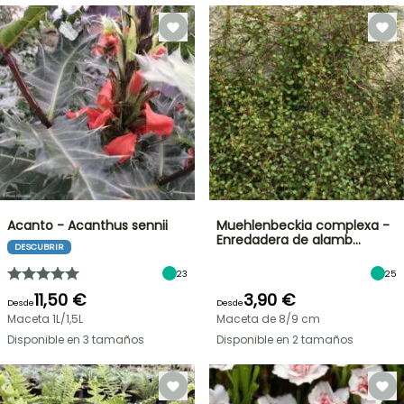
Acanto - Acanthus sennii
Muehlenbeckia complexa -
Enredadera de alamb…
DESCUBRIR
23
25
11,50 €
3,90 €
Desde
Desde
Maceta 1L/1,5L
Maceta de 8/9 cm
Disponible en 3 tamaños
Disponible en 2 tamaños