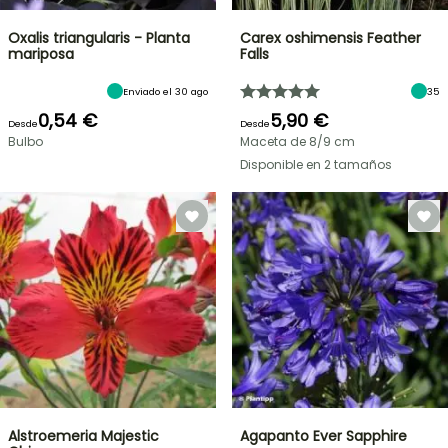
Oxalis triangularis - Planta
Carex oshimensis Feather
mariposa
Falls
Enviado el 30 ago
35
0,54 €
5,90 €
Desde
Desde
Bulbo
Maceta de 8/9 cm
Disponible en 2 tamaños
Alstroemeria Majestic
Agapanto Ever Sapphire