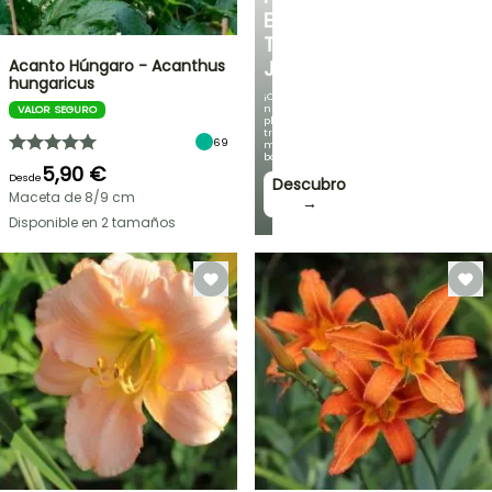
EN
TU
Acanto Húngaro - Acanthus
JARDÍN
hungaricus
¡Con
nuestras
VALOR SEGURO
plantas
trepadoras
69
más
bonitas!
5,90 €
Desde
Descubro
Maceta de 8/9 cm
→
Disponible en 2 tamaños