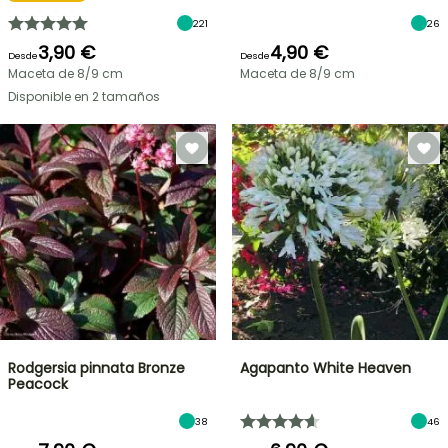
221
26
3,90 €
4,90 €
Desde
Desde
Maceta de 8/9 cm
Maceta de 8/9 cm
Disponible en 2 tamaños
Rodgersia pinnata Bronze
Agapanto White Heaven
Peacock
38
46