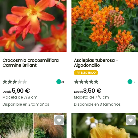
Crocosmia crocosmiiflora
Asclepias tuberosa -
Carmine Brillant
Algodoncillo
PRECIO BAJO
21
16
5,90 €
3,50 €
Desde
Desde
Maceta de 7/8 cm
Maceta de 7/8 cm
Disponible en 2 tamaños
Disponible en 3 tamaños