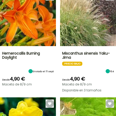
Hemerocallis Burning
Miscanthus sinensis Yaku-
Daylight
Jima
PRECIO BAJO
Enviado el 11 sept
164
4,90 €
4,90 €
Desde
Desde
Maceta de 8/9 cm
Maceta de 8/9 cm
Disponible en 3 tamaños