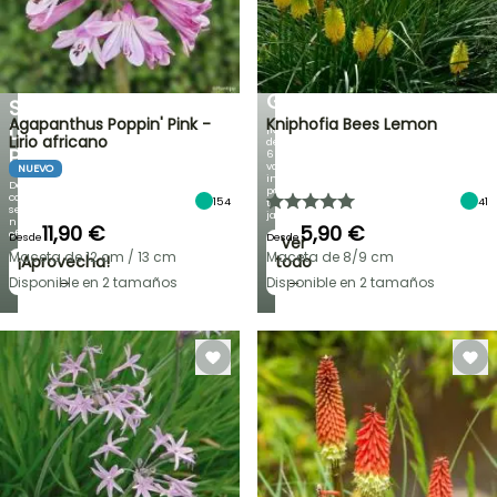
BULBOS
DE
DE
PRIMAVERA
DESCUENTO
NOVEDADES
EN
IRIS
UNA
GERMANICA
SELECCIÓN
Agapanthus Poppin' Pink -
Kniphofia Bees Lemon
DE
¡Más
Lirio africano
de
PLANTAS!
60
variedades
NUEVO
inéditas
Descubre
para
cada
154
41
tu
semana
jardín!
nuevas
11,90 €
5,90 €
ofertas
Desde
Desde
Ver
Maceta de 12 cm / 13 cm
Maceta de 8/9 cm
¡Aprovecha!
todo
→
→
Disponible en 2 tamaños
Disponible en 2 tamaños