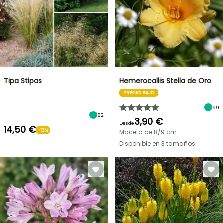
Tipa Stipas
Hemerocallis Stella de Oro
PRECIO BAJO
99
82
3,90 €
Desde
14,50 €
-13%
Maceta de 8/9 cm
Disponible en 3 tamaños
OFERTA
RELÁMPAGO
¡HASTA
UN
30
%