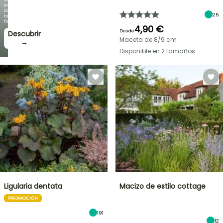
espectacular
como
25
la
floración!
4,90 €
Desde
Descubrir
Maceta de 8/9 cm
→
Disponible en 2 tamaños
Ligularia dentata
Macizo de estilo cottage
PROMOCIÓN
191
12