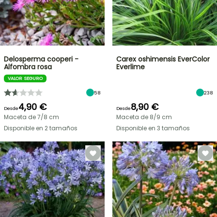
Delosperma cooperi -
Carex oshimensis EverColor
Alfombra rosa
Everlime
VALOR SEGURO
58
238
4,90 €
8,90 €
Desde
Desde
Maceta de 7/8 cm
Maceta de 8/9 cm
Disponible en 2 tamaños
Disponible en 3 tamaños