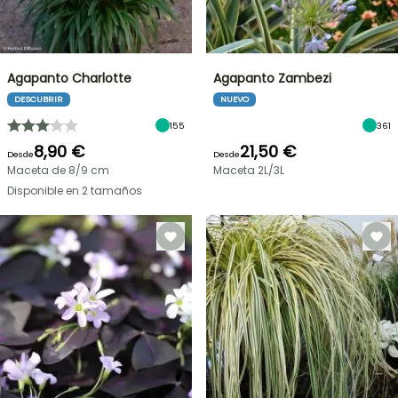
Agapanto Charlotte
Agapanto Zambezi
DESCUBRIR
NUEVO
155
361
8,90 €
21,50 €
Desde
Desde
Maceta de 8/9 cm
Maceta 2L/3L
Disponible en 2 tamaños