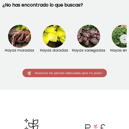
¿No has encontrado lo que buscas?
→
Hayas moradas
Hayas doradas
Hayas variegadas
Hayas en
Encontrar las plantas adecuadas para mi jardín