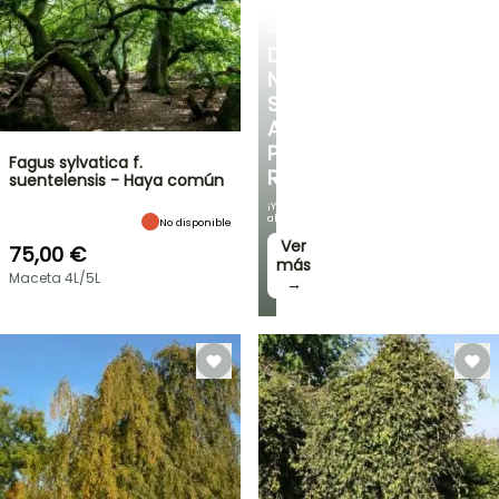
ARBUSTOS
DESCUBRE
NUESTRA
SELECCIÓN
A
PRECIOS
Fagus sylvatica f.
REDUCIDOS
suentelensis - Haya común
¡Y
ahorra!
No disponible
Ver
75,00 €
más
Maceta 4L/5L
→