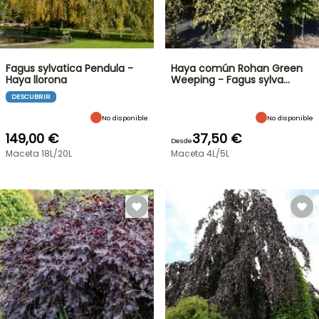
Fagus sylvatica Pendula -
Haya común Rohan Green
Haya llorona
Weeping - Fagus sylva…
DESCUBRIR
No disponible
No disponible
149,00 €
37,50 €
Desde
Maceta 18L/20L
Maceta 4L/5L