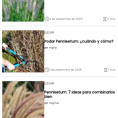
4 de septiembre de 2025
2 min.
ELEGIR
Podar Pennisetum: ¿cuándo y cómo?
por
Ingrid
1 de septiembre de 2025
1 min.
ELEGIR
Pennisetum: 7 ideas para combinarlos
bien
por
Virginie