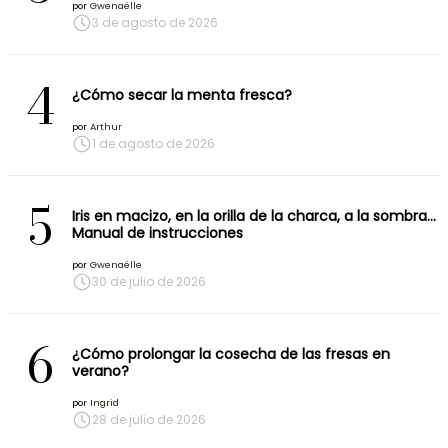
por
Gwenaëlle
3 de agosto de 2026
4
¿Cómo secar la menta fresca?
por
Arthur
1 de agosto de 2026
5
Iris en macizo, en la orilla de la charca, a la sombra…
Manual de instrucciones
por
Gwenaëlle
30 de julio de 2026
6
¿Cómo prolongar la cosecha de las fresas en
verano?
por
Ingrid
28 de julio de 2026