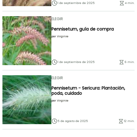
1 de septiembre de 2025
4 min.
ELEGIR
Pennisetum, guía de compra
por
Virginie
1 de septiembre de 2025
6 min.
ELEGIR
Pennisetum - Sericura: Plantación,
poda, cuidado
por
Virginie
5 de agosto de 2025
12 min.