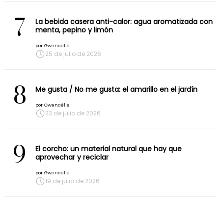
7
La bebida casera anti-calor: agua aromatizada con
menta, pepino y limón
por
Gwenaëlle
25 de julio de 2026
8
Me gusta / No me gusta: el amarillo en el jardín
por
Gwenaëlle
23 de julio de 2026
9
El corcho: un material natural que hay que
aprovechar y reciclar
por
Gwenaëlle
19 de julio de 2026