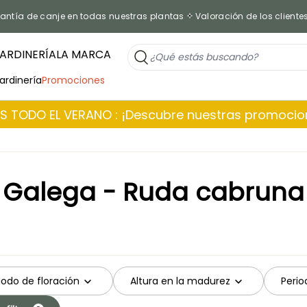
antía de canje en todas nuestras plantas
Valoración de los cliente
ARDINERÍA
LA MARCA
jardinería
Promociones
 TODO EL VERANO : ¡Descubre nuestras promoci
Galega - Ruda cabruna
iodo de floración
Altura en la madurez
Perio