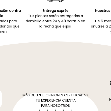
cación contra
Entrega exprés
Nuestras 
io
Tus plantas serán entregadas a
zados para
domicilio entre 24 y 48 horas o en
De 6 mes
 plantas que
la fecha que elijas.
anuales a 2
nen.
MÁS DE 3700 OPINIONES CERTIFICADAS:
R
TU EXPERIENCIA CUENTA
PARA NOSOTROS