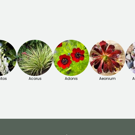
itos
Acorus
Adonis
Aeonium
A