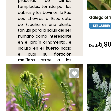
praderas de climas
templados, temida por las
cabras y los bovinos, la Rue
Galega offi
des chèvres o Esparceta
de España es una planta
DESCUBRIR
Altura en la
tan útil para la salud del ser
madurez
1.20 m
humano como interesante
en el jardín ornamental, e
5,9
Desde
incluso en el
huerto
hacia
el cual su
floración
Periodo de floraci
melífera
atrae a los
Junio a Agost
insectos polinizadores. Las
Galega son grandes
vivaces
fáciles de cuidar al
sol y en suelo fresco
que
traen a nuestros jardines el
encanto del campo. Son
grandes arbustos un poco
desordenados vestidos con