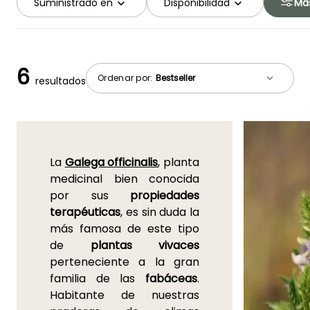
Suministrado en
Disponibilidad
Más
6
Ordenar por:
resultados
La
Galega officinalis
, planta
medicinal bien conocida
por sus
propiedades
terapéuticas
, es sin duda la
más famosa de este tipo
de
plantas vivaces
perteneciente a la gran
familia de las
fabáceas
.
Habitante de nuestras