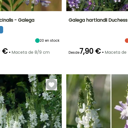
cinalis - Galega
Galega hartlandii Duchess
Anchura en la
Exposición
Altura en la
Anchura en la
madurez
madurez
madurez
Sol,
60 cm
1.20 m
50 cm
Semisombra
20
en stock
0 €
7,90 €
•
•
Maceta de 8/9 cm
Maceta de
Desde
ón
Periodo de
Rusticidad
Periodo de floración
Periodo de
plantación
plantación
Hasta -29°C
razonable
razonable
o
Junio a
Febrero a Abril,
Febrero a Abril,
Septiembre
Septiembre a
Septiembre a
Noviembre
Octubre