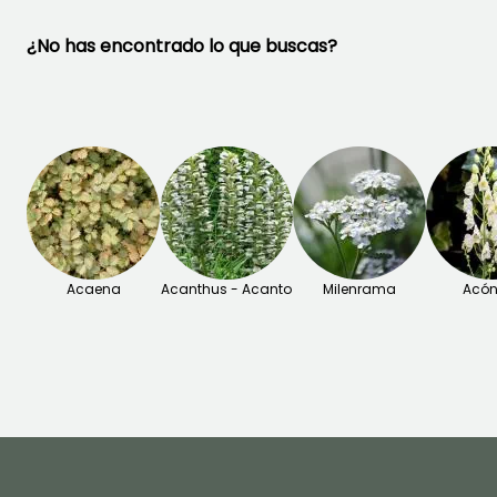
las plantas trepadoras. Se
¿No has encontrado lo que buscas?
siembran fácilmente y se
naturalizan en las zonas un
poco descuidadas del
jardín.
Consulte también nuestro
artículo
"Galega:
Plantación, cultivo y
mantenimiento"
Acaena
Acanthus - Acanto
Milenrama
Acón