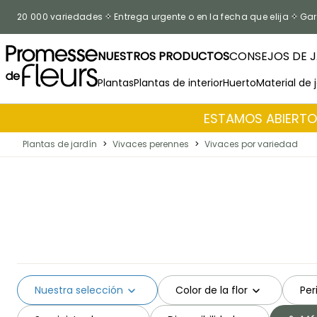
Ir al contenido
20 000 variedades
Entrega urgente o en la fecha que elija
Gar
NUESTROS PRODUCTOS
CONSEJOS DE J
Plantas
Plantas de interior
Huerto
Material de 
ESTAMOS ABIERTOS
Plantas de jardín
>
Vivaces perennes
>
Vivaces por variedad
Nuestra selección
Color de la flor
Per