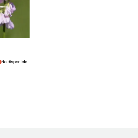
eriodo de floración
No disponible
Junio a
Septiembre