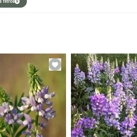
 filtros
9