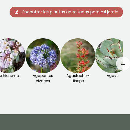
Encontrar las plantas adecuadas para mi jardín
→
ethionema
Agapantos
Agastache -
Agave
vivaces
Hisopo