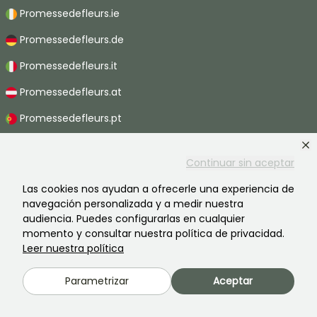
Promessedefleurs.ie
Promessedefleurs.de
Promessedefleurs.it
Promessedefleurs.at
Promessedefleurs.pt
Promessedefleurs.nl
Continuar sin aceptar
Promessedefleurs.be
Las cookies nos ayudan a ofrecerle una experiencia de
Promessedefleurs.ch
navegación personalizada y a medir nuestra
audiencia. Puedes configurarlas en cualquier
momento y consultar nuestra política de privacidad.
Leer nuestra política
2026 ©Promesse de fleurs - Todos derechos reservados.
Información legal
-
Términos y condiciones
-
Política de privacidad
Parametrizar
Aceptar
Promesse de fleurs, una empresa familiar al servicio de todos los
jardineros.