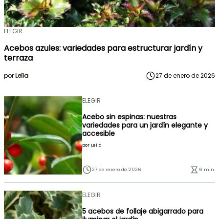
ELEGIR
Acebos azules: variedades para estructurar jardín y
terraza
por
Leïla
27 de enero de 2026
ELEGIR
Acebo sin espinas: nuestras
variedades para un jardín elegante y
accesible
por
Leïla
27 de enero de 2026
6 min.
ELEGIR
5 acebos de follaje abigarrado para