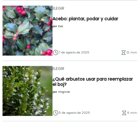
ELEGIR
Acebo: plantar, podar y cuidar
por
Eva
7 de agosto de 2025
12 min.
ELEGIR
¿Qué arbustos usar para reemplazar
el boj?
por
Virginie
5 de agosto de 2025
6 min.