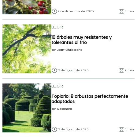
9 de diciembre de 2025
8 min.
ELEGIR
10 árboles muy resistentes y
tolerantes al frío
por
Jean-Christophe
13 de agosto de 2025
9 min.
ELEGIR
Topiario: 8 arbustos perfectamente
adaptados
por
Alexandra
13 de agosto de 2025
5 min.