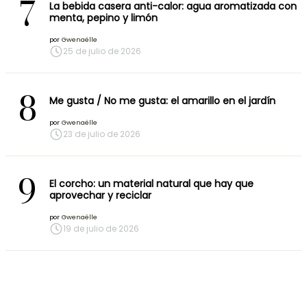
7
La bebida casera anti-calor: agua aromatizada con
menta, pepino y limón
por
Gwenaëlle
25 de julio de 2026
8
Me gusta / No me gusta: el amarillo en el jardín
por
Gwenaëlle
23 de julio de 2026
9
El corcho: un material natural que hay que
aprovechar y reciclar
por
Gwenaëlle
19 de julio de 2026