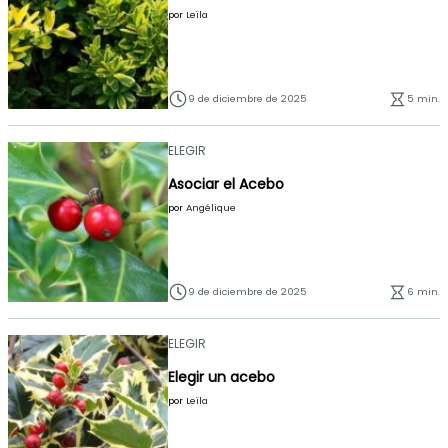
por
Leïla
9 de diciembre de 2025
5 min.
ELEGIR
Asociar el Acebo
por
Angélique
9 de diciembre de 2025
6 min.
ELEGIR
Elegir un acebo
por
Leïla