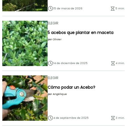
15 de marzo de 2026
5 min.
ELEGIR
5 acebos que plantar en maceta
por
Olivier
14 de diciembre de 2025
4 min.
ELEGIR
Cómo podar un Acebo?
por
Angélique
4 de septiembre de 2025
3 min.