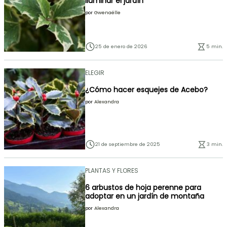
iluminar el jardín
por
Gwenaëlle
25 de enero de 2026
5 min.
ELEGIR
¿Cómo hacer esquejes de Acebo?
por
Alexandra
21 de septiembre de 2025
3 min.
PLANTAS Y FLORES
6 arbustos de hoja perenne para
adoptar en un jardín de montaña
por
Alexandra