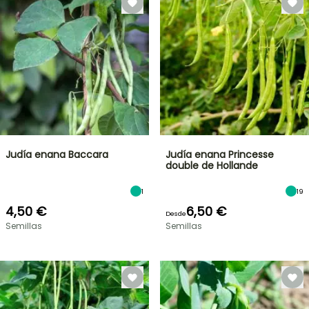
Judía enana Baccara
Judía enana Princesse
double de Hollande
1
19
4,50 €
6,50 €
Desde
Semillas
Semillas