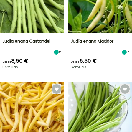
Judía enana Castandel
Judía enana Maxidor
21
18
3,50 €
6,50 €
Desde
Desde
Semillas
Semillas