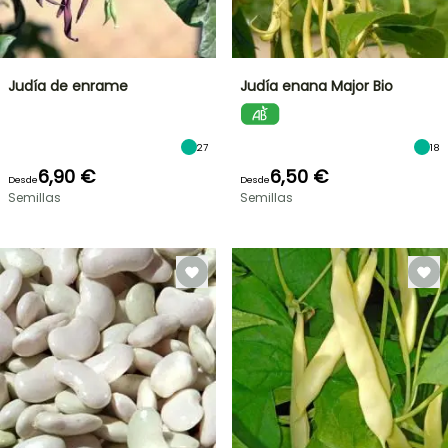
Judía de enrame
Judía enana Major Bio
27
18
6,90 €
6,50 €
Desde
Desde
Semillas
Semillas