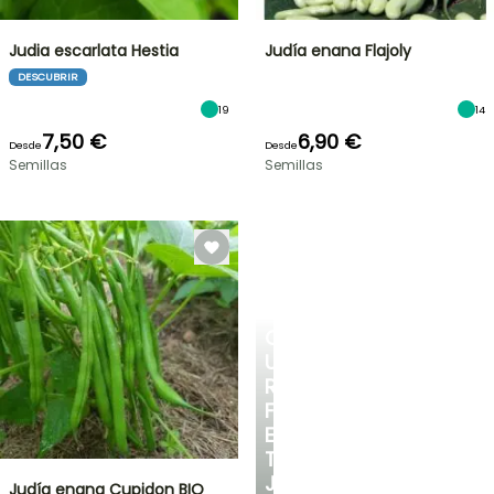
Judia escarlata Hestia
Judía enana Flajoly
DESCUBRIR
19
14
7,50 €
6,90 €
Desde
Desde
Semillas
Semillas
CREA
UN
RINCÓN
FRESCO
EN
TU
JARDÍN
Judía enana Cupidon BIO