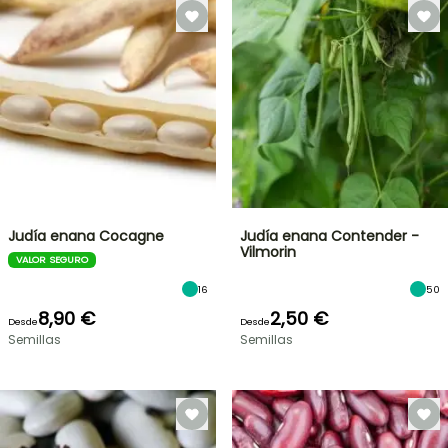
Judía enana Cocagne
Judía enana Contender -
Vilmorin
VALOR SEGURO
16
50
8,90 €
2,50 €
Desde
Desde
Semillas
Semillas