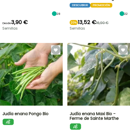
DESCUBRIR
PROMOCIÓN
28
22
3,90 €
13,52 €
16,90 €
20%
Desde
Semillas
Semillas
Judía enana Pongo Bio
Judía enana Maxi Bio -
Ferme de Sainte Marthe