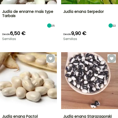
Judía de enrame maïs type
Judía enana Serpedor
Tarbais
25
22
6,50 €
9,90 €
Desde
Desde
Semillas
Semillas
Judía enana Pactol
Judía enana Starazagorski