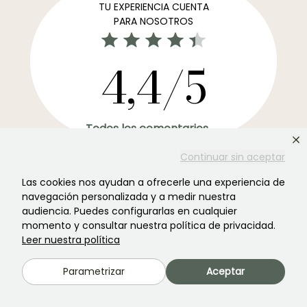
TU EXPERIENCIA CUENTA
PARA NOSOTROS
4,4/5
Todos los comentarios →
El boletín informativo más preferido de los jardines →
Continuar sin aceptar
Recibe nuestros consejos y ofertas para disfrutar de tu
Las cookies nos ayudan a ofrecerle una experiencia de
jardin en todas las estaciones del año
navegación personalizada y a medir nuestra
audiencia. Puedes configurarlas en cualquier
momento y consultar nuestra política de privacidad.
Leer nuestra política
Registrarse →
Parametrizar
Aceptar
Este formulario está protegido por reCAPTCHA. Se aplican la
política de