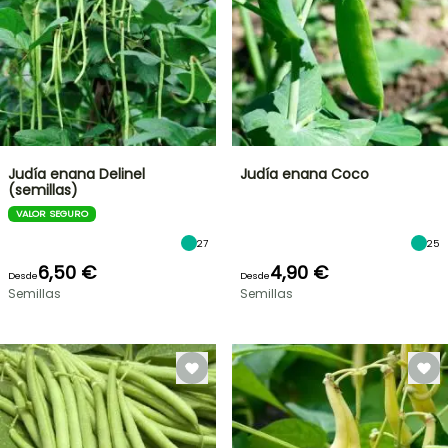
Judía enana Delinel
Judía enana Coco
(semillas)
VALOR SEGURO
27
25
6,50 €
4,90 €
Desde
Desde
Semillas
Semillas