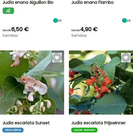
Judía enana Aiguillon Bio
Judía enana Flambo
25
28
6,50 €
4,90 €
Desde
Desde
Semillas
Semillas
Judia escarlata Sunset
Judia escarlata Prijswinner
DESCUBRIR
VALOR SEGURO