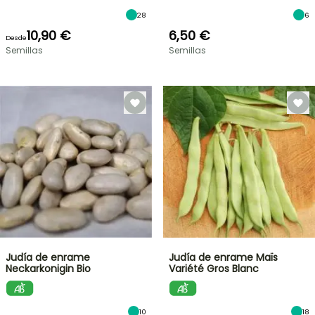
28
6
10,90 €
6,50 €
Desde
Semillas
Semillas
Judía de enrame
Judía de enrame Maïs
Neckarkonigin Bio
Variété Gros Blanc
10
18