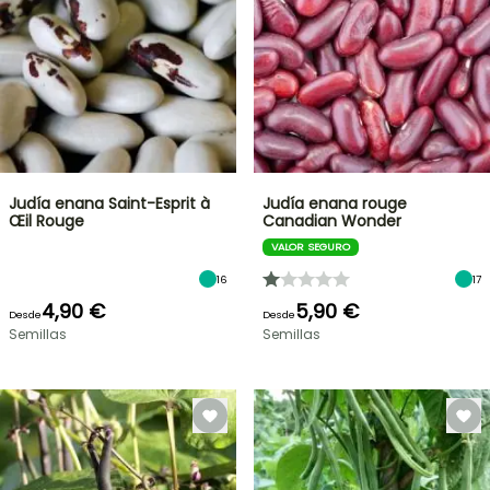
Judía enana Saint-Esprit à
Judía enana rouge
Œil Rouge
Canadian Wonder
VALOR SEGURO
16
17
4,90 €
5,90 €
Desde
Desde
Semillas
Semillas