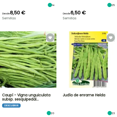
14
25
8,50 €
6,50 €
Desde
Desde
Semillas
Semillas
Caupí - Vigna unguiculata
Judía de enrame Helda
subsp. sesquipedal…
DESCUBRIR
20
23