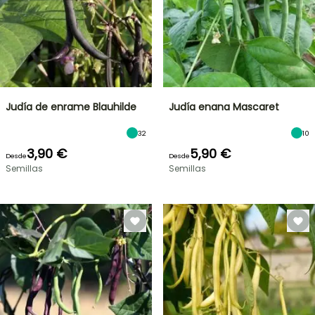
Judía de enrame Blauhilde
Judía enana Mascaret
32
10
3,90 €
5,90 €
Desde
Desde
Semillas
Semillas