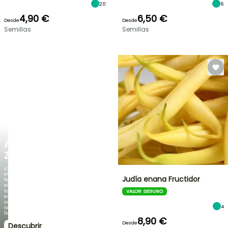
20
6
4,90 €
6,50 €
Desde
Desde
Semillas
Semillas
NUEVO
AGAPANTHUS
ZAMBEZI
¡Cuando
el
Judía enana Fructidor
follaje
es
tan
VALOR SEGURO
espectacular
como
4
la
floración!
8,90 €
Desde
Descubrir