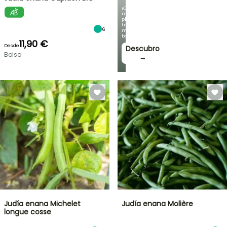
¡Con
nuestras
plantas
trepadoras
6
más
bonitas!
11,90 €
Desde
Descubro
Bolsa
→
Judía enana Michelet
Judía enana Molière
longue cosse