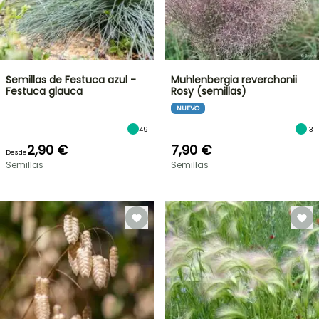
Semillas de Festuca azul -
Muhlenbergia reverchonii
Festuca glauca
Rosy (semillas)
NUEVO
49
13
2,90 €
7,90 €
Desde
Semillas
Semillas