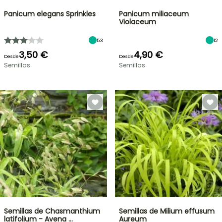
Panicum elegans Sprinkles
Panicum miliaceum
Violaceum
53
12
3,50 €
4,90 €
Desde
Desde
Semillas
Semillas
Semillas de Chasmanthium
Semillas de Milium effusum
latifolium - Avena …
Aureum