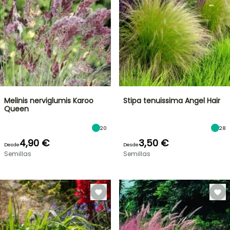
Melinis nerviglumis Karoo
Stipa tenuissima Angel Hair
Queen
20
28
4,90 €
3,50 €
Desde
Desde
Semillas
Semillas