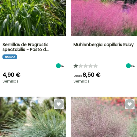
Semillas de Eragrostis
Muhlenbergia capillaris Ruby
spectabilis - Pasto d…
NUEVO
14
114
4,90 €
8,50 €
Desde
Semillas
Semillas