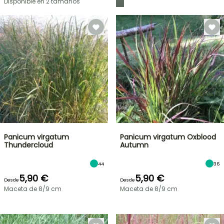
Disponible en 2 tamaños
Panicum virgatum
Panicum virgatum Oxblood
Thundercloud
Autumn
44
36
5,90 €
5,90 €
Desde
Desde
Maceta de 8/9 cm
Maceta de 8/9 cm