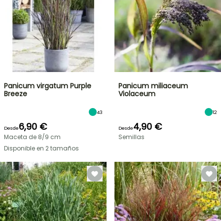
Panicum virgatum Purple
Panicum miliaceum
Breeze
Violaceum
43
12
6,90 €
4,90 €
Desde
Desde
Maceta de 8/9 cm
Semillas
Disponible en 2 tamaños