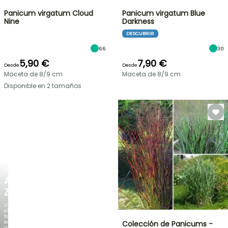
Panicum virgatum Cloud
Panicum virgatum Blue
Nine
Darkness
DESCUBRIR
66
30
5,90 €
7,90 €
Desde
Desde
Maceta de 8/9 cm
Maceta de 8/9 cm
Disponible en 2 tamaños
NUEVO
AGAPANTHUS
ZAMBEZI
¡Cuando
el
follaje
es
Colección de Panicums -
tan