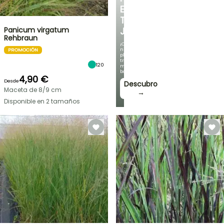
EN
TU
Panicum virgatum
JARDÍN
Rehbraun
¡Con
nuestras
PROMOCIÓN
plantas
trepadoras
120
más
bonitas!
4,90 €
Desde
Descubro
Maceta de 8/9 cm
→
Disponible en 2 tamaños