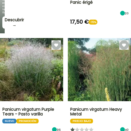
Panic érigé
espectacular
como
la
floración!
20
Descubrir
17,50 €
-15%
→
Panicum virgatum Purple
Panicum virgatum Heavy
Tears - Pasto varilla
Metal
NUEVO
PROMOCIÓN
PRECIO BAJO
96
40