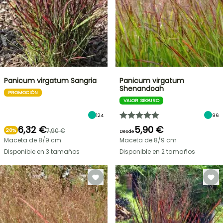
Panicum virgatum Sangria
Panicum virgatum
Shenandoah
PROMOCIÓN
VALOR SEGURO
124
96
6,32 €
5,90 €
7,90 €
20%
Desde
Maceta de 8/9 cm
Maceta de 8/9 cm
Disponible en 3 tamaños
Disponible en 2 tamaños
OFERTA
RELÁMPAGO
¡HASTA
UN
30