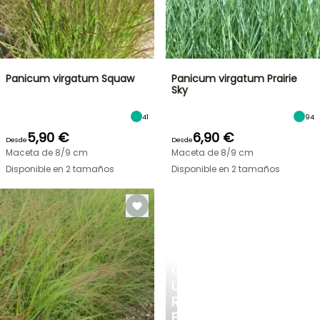
Panicum virgatum Squaw
Panicum virgatum Prairie
Sky
41
94
5,90 €
6,90 €
Desde
Desde
Maceta de 8/9 cm
Maceta de 8/9 cm
Disponible en 2 tamaños
Disponible en 2 tamaños
CREA
UN
RINCÓN
FRESCO