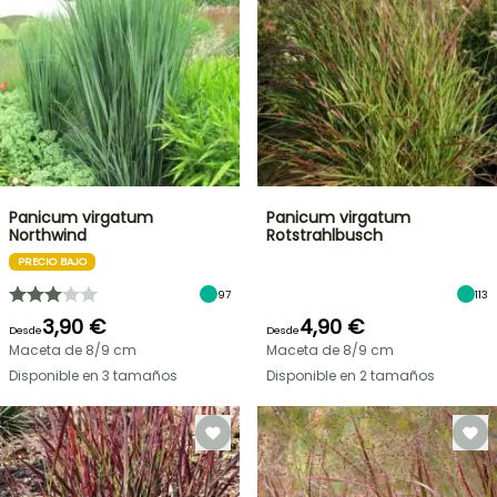
Panicum virgatum
Panicum virgatum
Northwind
Rotstrahlbusch
PRECIO BAJO
97
113
3,90 €
4,90 €
Desde
Desde
Maceta de 8/9 cm
Maceta de 8/9 cm
Disponible en 3 tamaños
Disponible en 2 tamaños