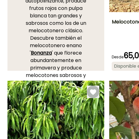
autopolinizante, produce
frutos rojos con pulpa
blanca tan grandes y
Melocoton
sabrosos como los de un
melocotonero clásico.
Diámetro del frut
Descubre también el
7 cm
melocotonero enano
'
Bonanza
' que florece
65,
Desde
abundantemente en
Disponible
primavera y produce
Anchura en la
melocotones sabrosos y
madurez
1.50 m
dulces en verano, ideales
para postres refrescantes
o para disfrutar frescos.
Para los amantes de las
curiosidades,
'Ice Peach'
ofrece melocotones
completamente blancos,
suaves y dulces. También