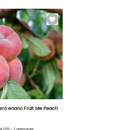
1.50 m
ro enano Fruit Me Peach
o
Periodo de cosecha
Altura en la
madurez
2 m
4.0/5 - 2 opiniones
Junio a Julio