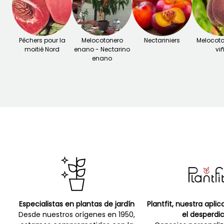
Pêchers pour la
Melocotonero
Nectariniers
Melocoto
moitié Nord
enano - Nectarino
vi
enano
Especialistas en plantas de jardín
Plantfit, nuestra apli
Desde nuestros orígenes en 1950,
el desperdic