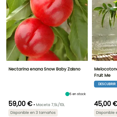
podar y cosechar sus
frutos"
Nectarina enana Snow Baby Zaisno
Melocotone
Fruit Me
Diámetro del fruto
Periodo de cosecha
Altura en la
Diámetro del frut
madurez
7 cm
7 cm
DESCUBRIR
1.50 m
Agosto
5
en stock
59,00 €
45,00 
•
Maceta 7,5L/10L
Anchura en la
Exposición
Anchura en la
Disponible en 3 tamaños
Disponible
Autofértil o
madurez
madurez
Sol
autopolinizante