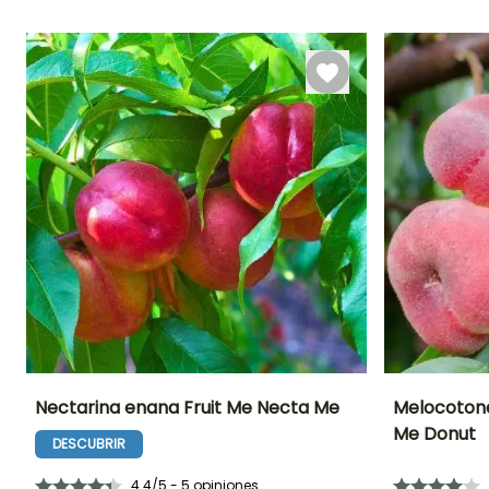
1 m
1 m
Nectarina enana Fruit Me Necta Me
Melocotone
Me Donut
DESCUBRIR
Diámetro del fruto
Periodo de cosecha
Altura en la
Diámetro del frut
madurez
6 cm
7 cm
2 m
4.4/5 - 5 opiniones
Julio a Agosto