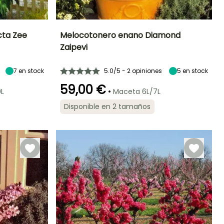
cta Zee
Melocotonero enano Diamond
Zaipevi
Altura en la
Diámetro del fruto
Periodo de cosecha
Altura en la
madurez
madurez
7 cm
1.50 m
1.50 m
7
en stock
5.0/5 - 2 opiniones
Julio
5
en stock
59,00 €
•
0L
Maceta 6L/7L
Disponible en 2 tamaños
Anchura en la
Exposición
Autofértil o
Autofértil o
madurez
Sol
utopolinizante
autopolinizante
1 m