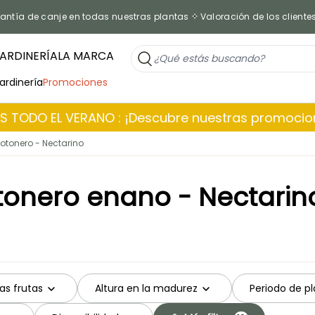
antía de canje en todas nuestras plantas
Valoración de los cliente
ARDINERÍA
LA MARCA
jardinería
Promociones
 TODO EL VERANO : ¡Descubre nuestras promoci
otonero - Nectarino
tonero enano - Nectarin
las frutas
Altura en la madurez
Periodo de p