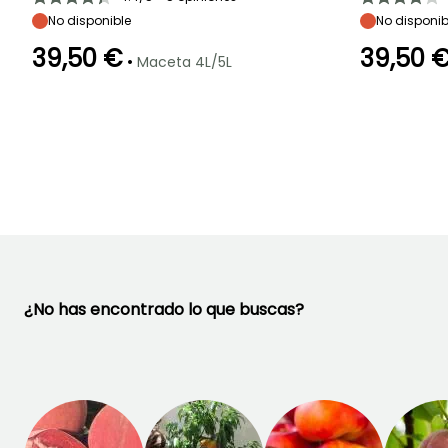
No disponible
No disponib
39,50 €
39,50 
•
Maceta 4L/5L
Anchura en la
Exposición
Anchura en la
Autofértil o
madurez
madurez
Sol
autopolinizante
1 m
1 m
¿No has encontrado lo que buscas?