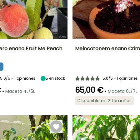
ro enano Fruit Me Peach
Melocotonero enano Crim
o
Periodo de cosecha
Altura en la
Diámetro del fruto
Periodo de cosecha
madurez
7 cm
2 m
Julio a Agosto
Agosto a
Septiembre
5.0/5 - 1 opiniones
5
en stock
5.0/5 - 1 opiniones
€
65,00 €
•
•
Maceta 4L/5L
Maceta 6L/7L
Exposición
Disponible en 2 tamaños
Autofértil o
Sol
Anchura en la
Exposición
autopolinizante
madurez
Sol
a
1.50 m