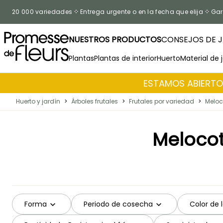
Ir al contenido
20 000 variedades
Entrega urgente o en la fecha que elija
Gar
NUESTROS PRODUCTOS
CONSEJOS DE J
Plantas
Plantas de interior
Huerto
Material de 
ESTAMOS ABIERTOS
Huerto y jardín
>
Árboles frutales
>
Frutales por variedad
>
Meloc
Meloco
Forma
Periodo de cosecha
Color de 