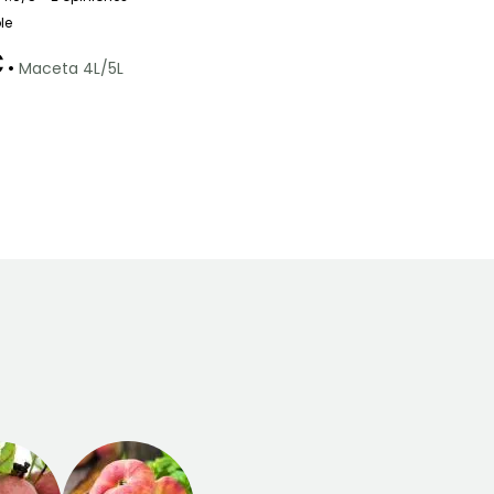
le
€
•
Maceta 4L/5L
Exposición
Autofértil o
Sol
autopolinizante