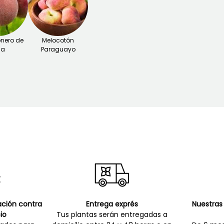
nero de
Melocotón
ña
Paraguayo
cación contra
Entrega exprés
Nuestras 
io
Tus plantas serán entregadas a