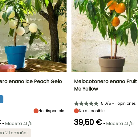
ro enano Ice Peach Gelo
Melocotonero enano Frui
Me Yellow
o
Periodo de cosecha
Altura en la
Diámetro del fruto
Periodo de cosecha
madurez
5 cm
2 m
Julio a Agosto
5.0/5 - 1 opiniones
Agosto
No disponible
No disponible
€
39,50 €
•
•
Maceta 4L/5L
Maceta 4L/5L
Exposición
Anchura en la
Exposición
 en 2 tamaños
Autofértil o
madurez
Sol
Sol
autopolinizante
a