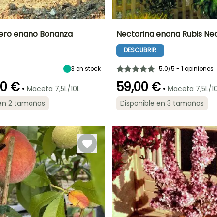
ero enano Bonanza
Nectarina enana Rubis Ne
DESCUBRIR
o
Periodo de cosecha
Altura en la
Diámetro del fruto
Periodo de cosecha
madurez
7 cm
2 m
Agosto
3
en stock
5.0/5 - 1 opiniones
Julio
00 €
59,00 €
•
•
Maceta 7,5L/10L
Maceta 7,5L/1
 en 2 tamaños
Disponible en 3 tamaños
Exposición
Anchura en la
Exposición
Autofértil o
madurez
Sol
Sol
autopolinizante
a
1 m