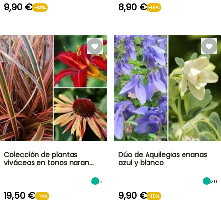
9,90 €
8,90 €
-33%
-18%
Colección de plantas
Dúo de Aquilegias enanas
viváceas en tonos naran…
azul y blanco
5
20
19,50 €
9,90 €
-14%
-16%