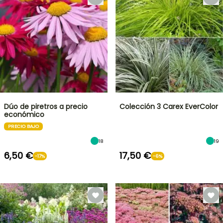
Dúo de piretros a precio
Colección 3 Carex EverColor
económico
PRECIO BAJO
18
19
6,50 €
17,50 €
-17%
-6%