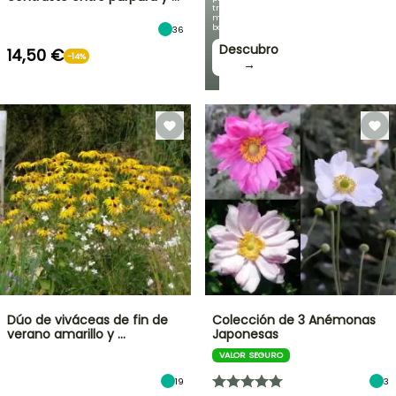
trepadoras
más
bonitas!
36
Descubro
14,50 €
-14%
→
Dúo de viváceas de fin de
Colección de 3 Anémonas
verano amarillo y …
Japonesas
VALOR SEGURO
19
3