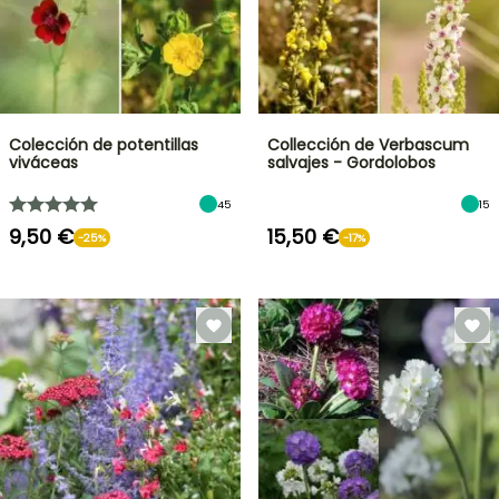
Colección de potentillas
Collección de Verbascum
viváceas
salvajes - Gordolobos
45
15
9,50 €
15,50 €
-25%
-17%