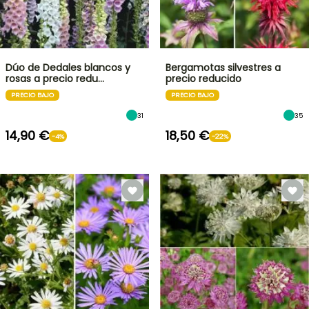
Dúo de Dedales blancos y
Bergamotas silvestres a
rosas a precio redu…
precio reducido
PRECIO BAJO
PRECIO BAJO
31
35
14,90 €
18,50 €
-4%
-22%