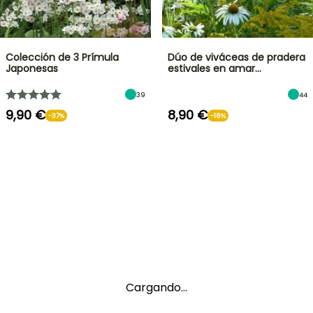
Colección de 3 Prímula
Dúo de viváceas de pradera
Japonesas
estivales en amar…
39
44
9,90 €
8,90 €
-37%
-18%
Cargando...