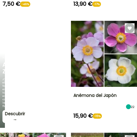
7,50 €
13,90 €
-46%
-17%
NUEVO
AGAPANTHUS
ZAMBEZI
¡Cuando
el
follaje
es
tan
Anémona del Japón
espectacular
como
la
floración!
22
Descubrir
15,90 €
-15%
→