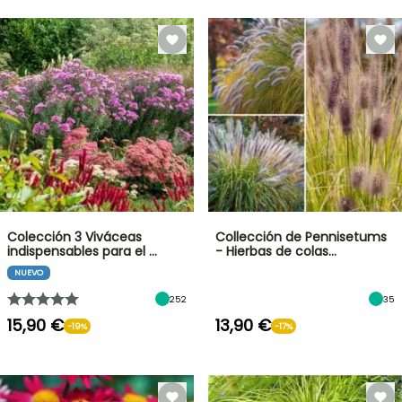
Colección 3 Viváceas
Collección de Pennisetums
indispensables para el …
- Hierbas de colas…
NUEVO
252
35
15,90 €
13,90 €
-19%
-17%