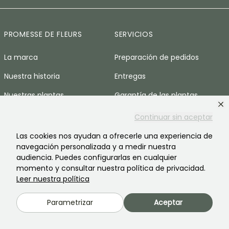
PROMESSE DE FLEURS
SERVICIOS
La marca
Preparación de pedidos
Nuestra historia
Entregas
Nuestras plantas
Garantía de las plantas
Nuestros compromisos
Pago seguro
Continuar sin aceptar
Nuestros valores
Plantfit
Las cookies nos ayudan a ofrecerle una experiencia de
navegación personalizada y a medir nuestra
Responsabilidad social
Pedido sin plástico
audiencia. Puedes configurarlas en cualquier
momento y consultar nuestra política de privacidad.
Reclutamiento
Nuestras cestas anti-
Leer nuestra política
desperdicio
Espacio prensa
Parametrizar
Aceptar
AYUDA & CONTACTOS