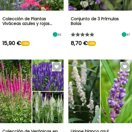
Colección de Plantas
Conjunto de 3 Prímulas
Viváceas azules y rojas…
Bolas
30
37
15,90 €
8,70 €
-19%
-31%
Colección de Verónicas en
Liriope blanco azul