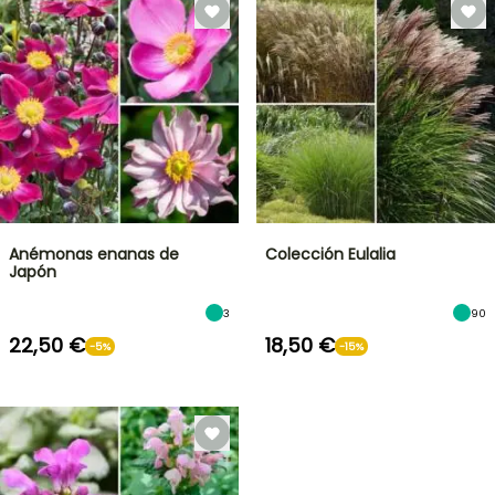
Anémonas enanas de
Colección Eulalia
Japón
3
90
22,50 €
18,50 €
-5%
-15%