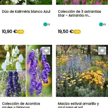
Dúo de Kaliméris blanco Azul
Colección de 3 astrantias
Star - Astrantia m…
33
35
10,90 €
19,50 €
-15%
-32%
Colección de Aconitos
Macizo estival amarillo y
azules y blancos.
azul para el sol