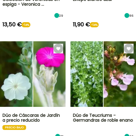
espiga - Veronica …
29
86
13,50 €
11,90 €
-14%
-14%
Dúo de Cáscaras de Jardín
Dúo de Teucriums -
a precio reducido
Germandras de roble enano
PRECIO BAJO