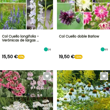
Col Cuello longifolia -
Col Cuello doble Barlow
Verónicas de largas …
26
65
15,50 €
19,50 €
-17%
-20%