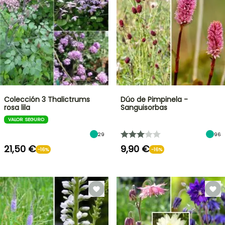
Colección 3 Thalictrums
Dúo de Pimpinela -
rosa lila
Sanguisorbas
VALOR SEGURO
29
96
21,50 €
9,90 €
-16%
-16%