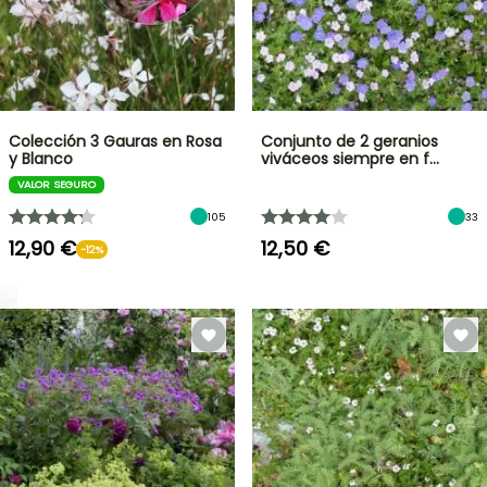
Colección 3 Gauras en Rosa
Conjunto de 2 geranios
y Blanco
viváceos siempre en f…
VALOR SEGURO
105
33
12,90 €
12,50 €
-12%
OFERTA
RELÁMPAGO
¡HASTA
UN
30
%
BULBOS
DE
DE
PRIMAVERA
DESCUENTO
NOVEDADES
EN