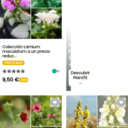
PLANTFIT
CONSEJOS
PERSONALIZADOS
Colección Lamium
PARA
maculatum a un precio
reduc…
SU
JARDÍN
PRECIO BAJO
51
Descubrir
Plantfit
9,50 €
-25%
→