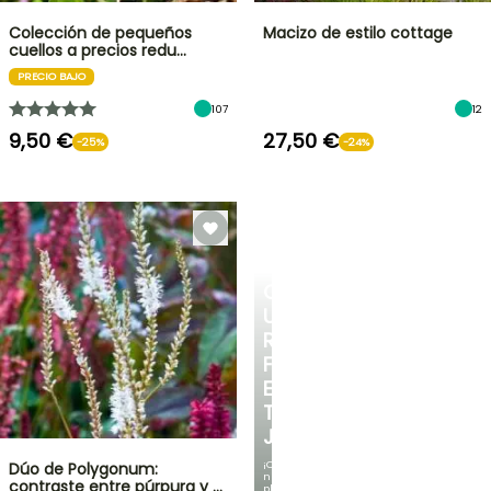
Colección de pequeños
Macizo de estilo cottage
cuellos a precios redu…
PRECIO BAJO
107
12
9,50 €
27,50 €
-25%
-24%
CREA
UN
RINCÓN
FRESCO
EN
TU
JARDÍN
¡Con
Dúo de Polygonum:
nuestras
contraste entre púrpura y …
plantas