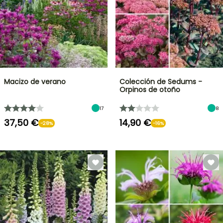
Macizo de verano
Colección de Sedums -
Orpinos de otoño
17
8
37,50 €
14,90 €
-28%
-16%