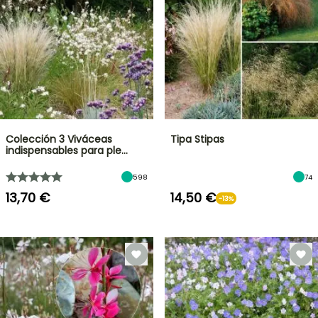
Colección 3 Viváceas
Tipa Stipas
indispensables para ple…
598
74
13,70 €
14,50 €
-13%