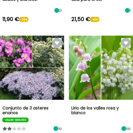
21
1
11,90 €
21,50 €
-33%
-43%
Conjunto de 3 asteres
Lirio de los valles rosa y
enanos
blanco
VALOR SEGURO
32
132