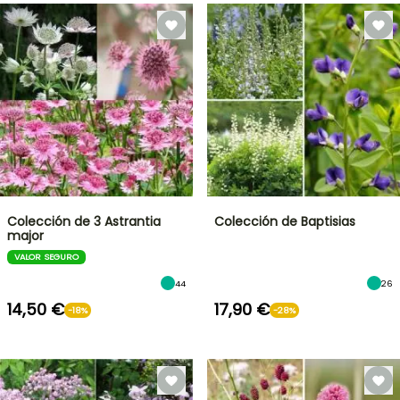
Colección de 3 Astrantia
Colección de Baptisias
major
VALOR SEGURO
44
26
14,50 €
17,90 €
-18%
-28%