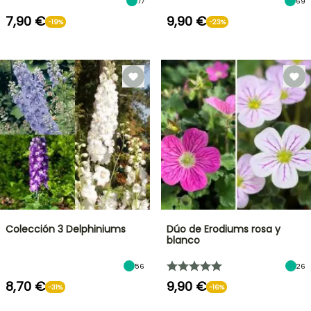
77
69
7,90 €
9,90 €
-19%
-23%
Colección 3 Delphiniums
Dúo de Erodiums rosa y
blanco
56
26
8,70 €
9,90 €
-31%
-16%