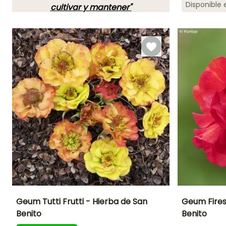
Periodo de floraci
Disponible
cultivar y mantener"
Abril a Junio
¡TE ENCANTAN!
Ver 35 opiniones
Geum Tutti Frutti - Hierba de San
Geum Fires
Benito
Benito
Altura en la
Anchura en la
Exposición
Altura en la