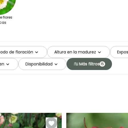
 flores
cas
iodo de floración
Altura en la madurez
Expos
en
Disponibilidad
Más filtros
15