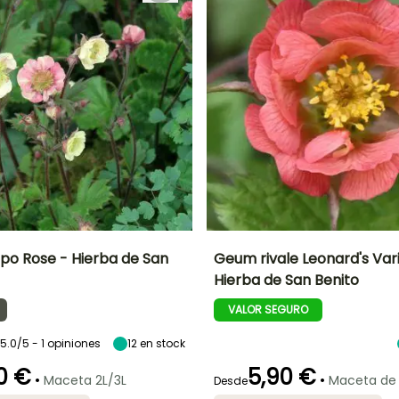
o Rose - Hierba de San
Geum rivale Leonard's Vari
Hierba de San Benito
Anchura en la
Exposición
Altura en la
Anchura en la
madurez
madurez
madurez
Sol,
VALOR SEGURO
60 cm
45 cm
40 cm
Semisombra
5.0/5 - 1 opiniones
12
en stock
0 €
5,90 €
•
•
Maceta 2L/3L
Maceta de
Desde