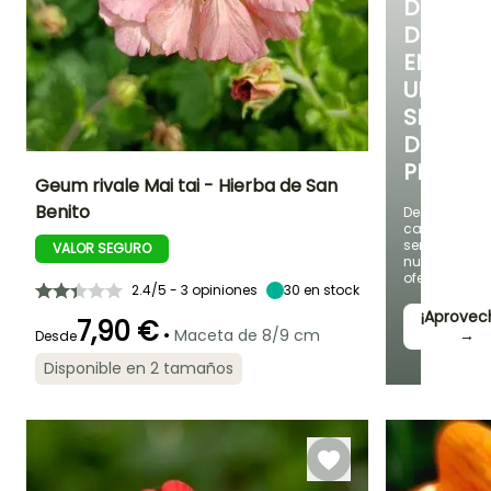
DE
DESCUE
EN
UNA
SELECC
DE
PLANTAS
Geum rivale Mai tai - Hierba de San
Benito
Descubre
cada
Altura en la
Anchura en la
Exposición
madurez
madurez
semana
Sol
VALOR SEGURO
45 cm
30 cm
nuevas
ofertas
2.4/5 - 3 opiniones
30
en stock
¡Aprovec
7,90 €
•
Maceta de 8/9 cm
→
Desde
Periodo de floración
Periodo de
Rusticidad
Disponible en 2 tamaños
plantación
Hasta -20,5°C
razonable
Mayo a Agosto
Febrero a Abril,
Septiembre a
Noviembre