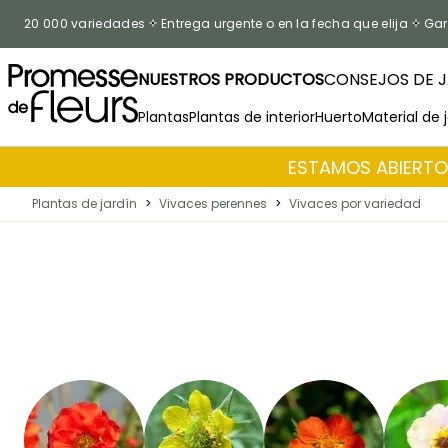
Ir al contenido
20 000 variedades
Entrega urgente o en la fecha que elija
Gar
NUESTROS PRODUCTOS
CONSEJOS DE J
Plantas
Plantas de interior
Huerto
Material de 
ESTAMOS ABIERTOS
Plantas de jardín
>
Vivaces perennes
>
Vivaces por variedad