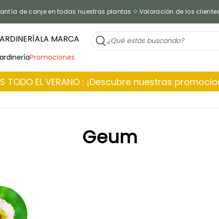
antía de canje en todas nuestras plantas
Valoración de los cliente
ARDINERÍA
LA MARCA
jardinería
Promociones
 TODO EL VERANO : ¡Descubre nuestras promoci
Geum