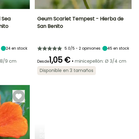
 Sea
Geum Scarlet Tempest - Hierba de
nito
San Benito
Exposición
Altura en la
Anchura en la
Exposición
madurez
madurez
Sol,
Sol,
50 cm
45 cm
Semisombra
Semisombra
24
en stock
5.0/5 - 2 opiniones
45
en stock
1,05 €
•
 8/9 cm
minicepellón: Ø 3/4 cm
Desde
Rusticidad
Periodo de floración
Periodo de
Rusticidad
Disponible en 3 tamaños
plantación
Hasta -20,5°C
Hasta -20,5°C
razonable
Mayo a Julio,
Febrero a Abril,
Septiembre a
Septiembre a
Octubre
Noviembre
BULBOS
DE