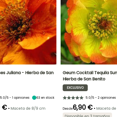
es Juliana - Hierba de San
Geum Cocktail Tequila Sun
Hierba de San Benito
Anchura en la
Exposición
Altura en la
Anchura en la
madurez
madurez
madurez
Sol,
EXCLUSIVO
25 cm
55 cm
35 cm
Semisombra
5.0/5 - 1 opiniones
63
en stock
5.0/5 - 2 opiniones
0 €
6,90 €
•
•
Maceta de 8/9 cm
Maceta de
Desde
ón
Periodo de
Rusticidad
Periodo de floración
Periodo de
Disponible en 3 tamaños