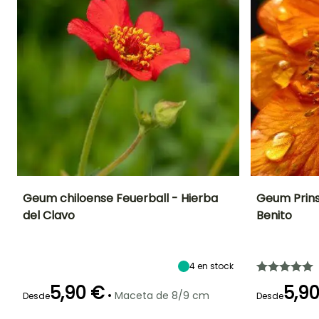
Geum chiloense Feuerball - Hierba
Geum Prins
del Clavo
Benito
Altura en la
Anchura en la
Exposición
Altura en la
madurez
madurez
madurez
Sol,
60 cm
40 cm
40 cm
Semisombra
4
en stock
5,90 €
5,9
•
Maceta de 8/9 cm
Desde
Desde
Periodo de floración
Periodo de
Rusticidad
Periodo de floraci