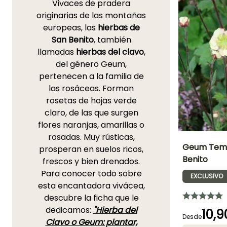
Vivaces de pradera
originarias de las montañas
europeas, las
hierbas de
San Benito
, también
llamadas
hierbas del clavo
,
del género Geum,
pertenecen a la familia de
las rosáceas. Forman
rosetas de hojas verde
claro, de las que surgen
flores naranjas, amarillas o
rosadas. Muy rústicas,
Geum Temp
prosperan en suelos ricos,
Benito
frescos y bien drenados.
Altura en la
Para conocer todo sobre
madurez
EXCLUSIVO
50 cm
esta encantadora vivácea,
descubre la ficha que le
dedicamos:
"Hierba del
10,9
Desde
Clavo o Geum: plantar,