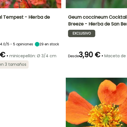
 Tempest - Hierba de
Geum coccineum Cocktail
Breeze - Hierba de San Be
Anchura en la
Exposición
Altura en la
Anchura en la
madurez
madurez
madurez
Sol,
EXCLUSIVO
45 cm
40 cm
40 cm
Semisombra
4.0/5 - 5 opiniones
29
en stock
 €
3,90 €
•
•
minicepellón: Ø 3/4 cm
Maceta de
Desde
ón
Periodo de
Rusticidad
Periodo de floración
Periodo de
 en 3 tamaños
plantación
plantación
Hasta -20,5°C
razonable
razonable
Mayo a Agosto
Febrero a Abril,
Febrero a Abril,
a
Septiembre a
Septiembre a
Noviembre
Noviembre
O