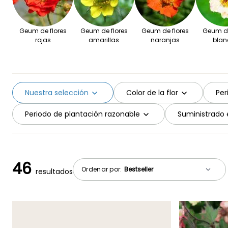
Geum de flores
Geum de flores
Geum de flores
Geum de
rojas
amarillas
naranjas
blan
Nuestra selección
Color de la flor
Per
Periodo de plantación razonable
Suministrado 
46
Ordenar por:
resultados