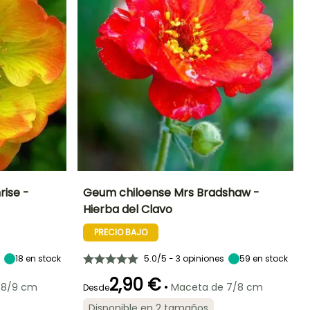
rise -
Geum chiloense Mrs Bradshaw -
Hierba del Clavo
Exposición
Altura en la
Anchura en la
Exposición
madurez
madurez
Sol,
Sol,
PRECIO BAJO
50 cm
35 cm
Semisombra
Semisombra
18
en stock
5.0/5 - 3 opiniones
59
en stock
2,90 €
•
 8/9 cm
Maceta de 7/8 cm
Desde
Rusticidad
Periodo de floración
Periodo de
Rusticidad
Disponible en 2 tamaños