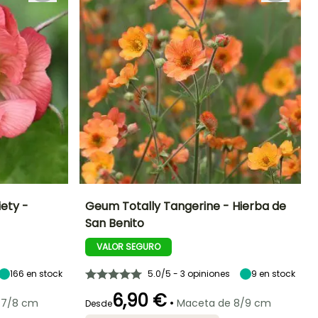
ety -
Geum Totally Tangerine - Hierba de
San Benito
Exposición
Altura en la
Anchura en la
Exposición
madurez
madurez
Sol,
Sol,
VALOR SEGURO
75 cm
40 cm
Semisombra
Semisombra
166
en stock
5.0/5 - 3 opiniones
9
en stock
6,90 €
•
 7/8 cm
Maceta de 8/9 cm
Desde