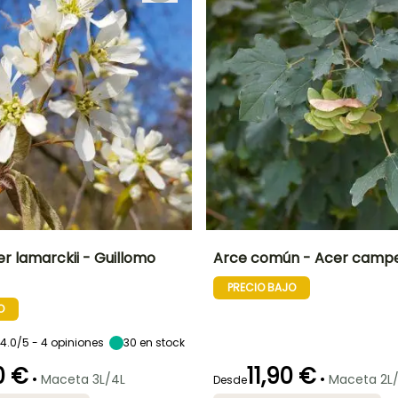
r lamarckii - Guillomo
Arce común - Acer camp
PRECIO BAJO
Anchura en la
Exposición
Altura en la
Anchura en la
madurez
madurez
madurez
Sol,
O
2 m
8 m
4 m
Semisombra
4.0/5 - 4 opiniones
30
en stock
0 €
11,90 €
•
•
Maceta 3L/4L
Maceta 2L/
Desde