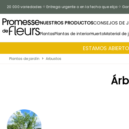
Ir al contenido
20 000 variedades
Entrega urgente o en la fecha que elija
Gar
NUESTROS PRODUCTOS
CONSEJOS DE J
Plantas
Plantas de interior
Huerto
Material de 
ESTAMOS ABIERTOS
Plantas de jardín
>
Arbustos
Árb