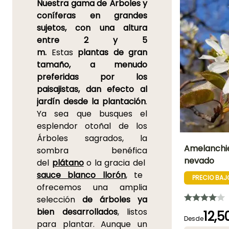
Nuestra gama de Árboles y
coníferas en grandes
sujetos, con una altura
entre 2 y 5
m.
Estas
plantas de gran
tamaño, a menudo
preferidas por los
paisajistas, dan efecto al
jardín desde la plantación
.
Ya sea que busques el
esplendor otoñal de los
Árboles sagrados, la
Amelanchie
sombra benéfica
nevado
del
plátano
o la gracia del
Altura en la
sauce blanco llorón
, te
madurez
PRECIO BAJ
7 m
ofrecemos una amplia
selección
de árboles ya
bien desarrollados
, listos
12,5
Desde
para plantar. Aunque un