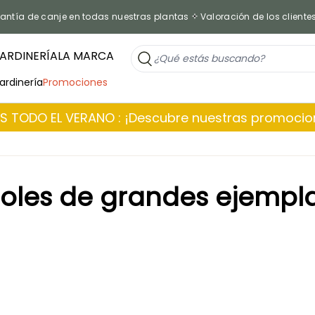
antía de canje en todas nuestras plantas
Valoración de los cliente
ARDINERÍA
LA MARCA
jardinería
Promociones
 TODO EL VERANO : ¡Descubre nuestras promoci
oles de grandes ejempl