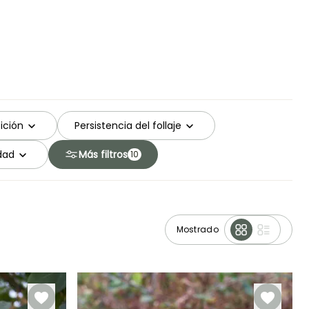
ición
Persistencia del follaje
idad
Más filtros
10
Mostrado