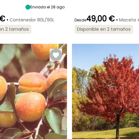
madurez
madurez
madurez
Sol,
10 m
10 m
9 m
Semisombra
Enviado el 28 ago
 €
49,00 €
•
•
Contenedor 80L/90L
Maceta 4
Desde
 en 2 tamaños
Disponible en 2 tamaños
ón
Periodo de
Rusticidad
Periodo de floración
Periodo de
plantación
plantación
Hasta -34,5°C
razonable
razonable
o
Marzo a Abril
Marzo a Mayo,
Marzo a Mayo,
Septiembre a
Septiembre a
Noviembre
Noviembre