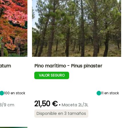
matum
Pino marítimo - Pinus pinaster
VALOR SEGURO
Exposición
Altura en la
Anchura en la
Exposición
madurez
madurez
Sol,
Sol
30 m
15 m
Semisombra,
Sombra
100
en stock
11
en stock
21,50 €
•
 8/9 cm
Maceta 2L/3L
Periodo de
Rusticidad
Disponible en 3 tamaños
plantación
Hasta -12°C
Rusticidad
razonable
Hasta -23,5°C
Febrero a Junio,
Septiembre a