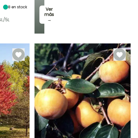
Sol,
Semisombra
8
en stock
Ver
más
L/5L
→
Rusticidad
Hasta -23,5°C