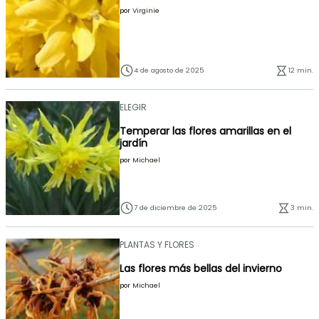
por
Virginie
4 de agosto de 2025
12 min.
ELEGIR
Temperar las flores amarillas en el
jardín
por
Michael
7 de diciembre de 2025
3 min.
PLANTAS Y FLORES
Las flores más bellas del invierno
por
Michael