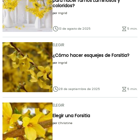
para hacer ramos Luminosos y
coloridos?
por
Ingrid
13 de agosto de 2025
5 min.
ELEGIR
¿Cómo hacer esquejes de Forsitia?
por
Ingrid
28 de septiembre de 2025
5 min.
ELEGIR
Elegir una Forsitia
por
Christine