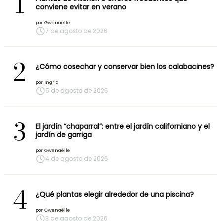
1
conviene evitar en verano
por
Gwenaëlle
7 de agosto de 2026
2
¿Cómo cosechar y conservar bien los calabacines?
por
Ingrid
5 de agosto de 2026
3
El jardín “chaparral”: entre el jardín californiano y el
jardín de garriga
por
Gwenaëlle
4 de agosto de 2026
4
¿Qué plantas elegir alrededor de una piscina?
por
Gwenaëlle
3 de agosto de 2026