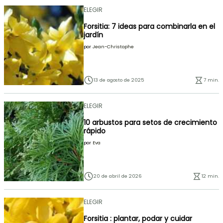
ELEGIR
Forsitia: 7 ideas para combinarla en el
jardín
por
Jean-Christophe
13 de agosto de 2025
7 min.
ELEGIR
10 arbustos para setos de crecimiento
rápido
por
Eva
20 de abril de 2026
12 min.
ELEGIR
Forsitia : plantar, podar y cuidar