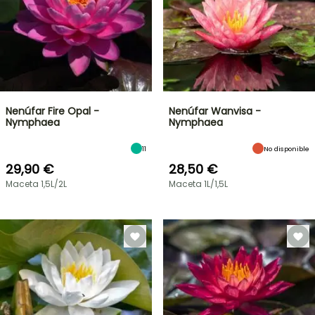
Nenúfar Fire Opal -
Nenúfar Wanvisa -
Nymphaea
Nymphaea
11
No disponible
29,90 €
28,50 €
Maceta 1,5L/2L
Maceta 1L/1,5L