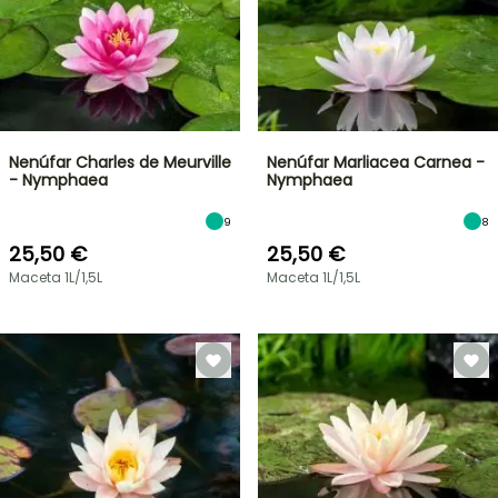
Nenúfar Charles de Meurville
Nenúfar Marliacea Carnea -
- Nymphaea
Nymphaea
9
8
25,50 €
25,50 €
Maceta 1L/1,5L
Maceta 1L/1,5L