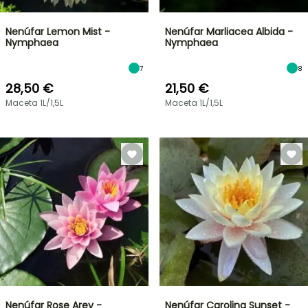
Nenúfar Lemon Mist -
Nenúfar Marliacea Albida -
Nymphaea
Nymphaea
7
8
28,50 €
21,50 €
Maceta 1L/1,5L
Maceta 1L/1,5L
Nenúfar Rose Arey -
Nenúfar Carolina Sunset -