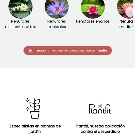
→
Nenúfares
Nenúfares
Nenúfares enanos
Nenúfar
resistentes al frío
tropicales
median
Encontrar las plantas adecuadas para mi jardín
Especialistas en plantas de
Plantfit, nuestra aplicación
jardín
contra el desperdicio