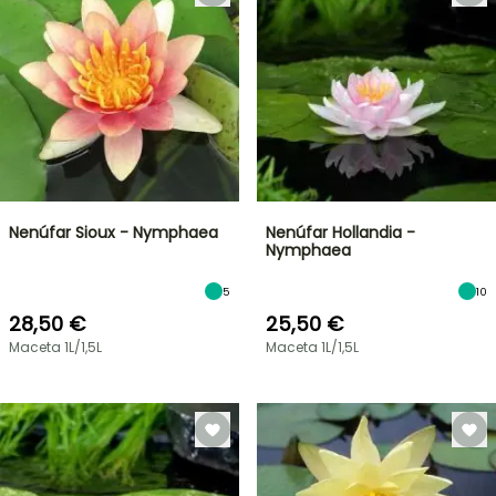
Nenúfar Sioux - Nymphaea
Nenúfar Hollandia -
Nymphaea
5
10
28,50 €
25,50 €
Maceta 1L/1,5L
Maceta 1L/1,5L