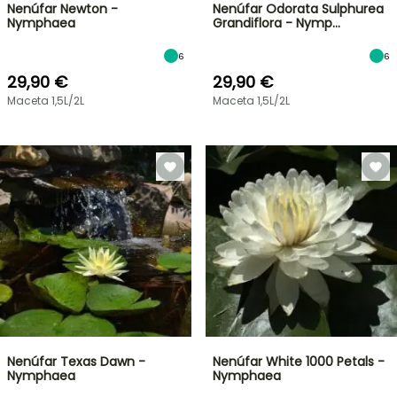
Nenúfar Newton -
Nenúfar Odorata Sulphurea
Nymphaea
Grandiflora - Nymp…
6
6
29,90 €
29,90 €
Maceta 1,5L/2L
Maceta 1,5L/2L
Nenúfar Texas Dawn -
Nenúfar White 1000 Petals -
Nymphaea
Nymphaea