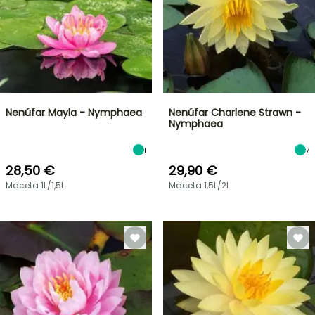
Nenúfar Mayla - Nymphaea
Nenúfar Charlene Strawn -
Nymphaea
1
7
28,50 €
29,90 €
Maceta 1L/1,5L
Maceta 1,5L/2L