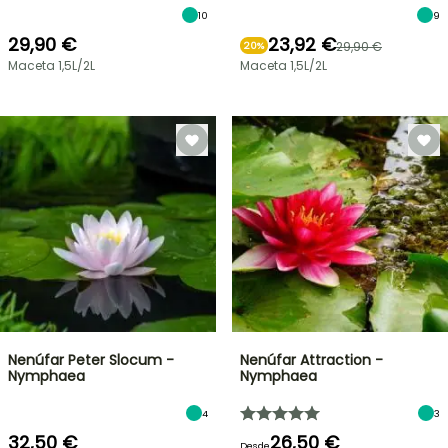
10
9
29,90 €
23,92 €
29,90 €
20%
Maceta 1,5L/2L
Maceta 1,5L/2L
Nenúfar Peter Slocum -
Nenúfar Attraction -
Nymphaea
Nymphaea
4
3
32,50 €
26,50 €
Desde