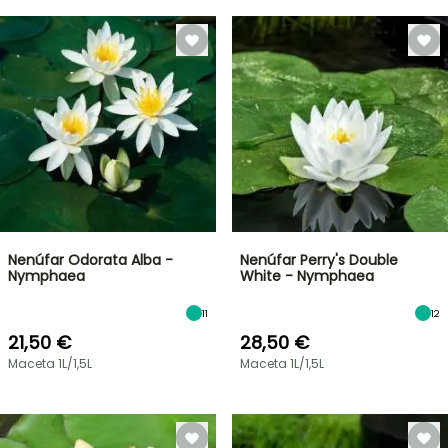
Nenúfar Odorata Alba -
Nenúfar Perry's Double
Nymphaea
White - Nymphaea
11
12
21,50 €
28,50 €
Maceta 1L/1,5L
Maceta 1L/1,5L