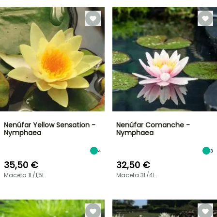
Nenúfar Yellow Sensation -
Nenúfar Comanche -
Nymphaea
Nymphaea
4
3
35,50 €
32,50 €
Maceta 1L/1,5L
Maceta 3L/4L