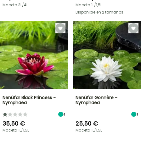
Maceta 3L/4L
Maceta 1L/1,5L
Disponible en 2 tamaños
Nenúfar Black Princess -
Nenúfar Gonnère -
Nymphaea
Nymphaea
6
8
35,50 €
25,50 €
Maceta 1L/1,5L
Maceta 1L/1,5L