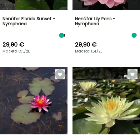
Nenúfar Florida Sunset -
Nenúfar Lily Pons -
Nymphaea
Nymphaea
1
1
29,90 €
29,90 €
Maceta 1,5L/2L
Maceta 1,5L/2L