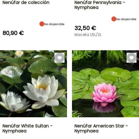
Nenúfar de colección
Nenúfar Pennsylvania -
Nymphaea
No disponible
No disponible
32,50 €
80,90 €
Maceta 1,5L/2L
Nenúfar White Sultan -
Nenúfar American Star -
Nymphaea
Nymphaea