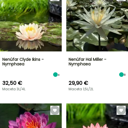
Nenúfar Clyde Ikins -
Nenúfar Hal Miller -
Nymphaea
Nymphaea
4
8
32,50 €
29,90 €
Maceta 3L/4L
Maceta 1,5L/2L