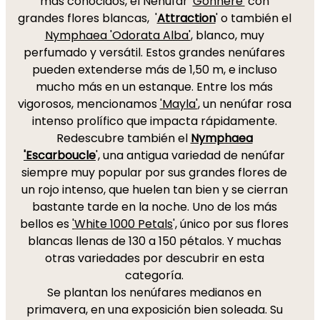
más conocidos, el Nenúfar '
Gonnere'
con
grandes flores blancas, '
Attraction
' o también el
Nymphaea 'Odorata Alba'
, blanco, muy
perfumado y versátil. Estos grandes nenúfares
pueden extenderse más de 1,50 m, e incluso
mucho más en un estanque. Entre los más
vigorosos, mencionamos
'Mayla'
, un nenúfar rosa
intenso prolífico que impacta rápidamente.
Redescubre también el
Nymphaea
'Escarboucle
', una antigua variedad de nenúfar
siempre muy popular por sus grandes flores de
un rojo intenso, que huelen tan bien y se cierran
bastante tarde en la noche. Uno de los más
bellos es
'White 1000 Petals
', único por sus flores
blancas llenas de 130 a 150 pétalos. Y muchas
otras variedades por descubrir en esta
categoría.
Se plantan los nenúfares medianos en
primavera, en una exposición bien soleada. Su