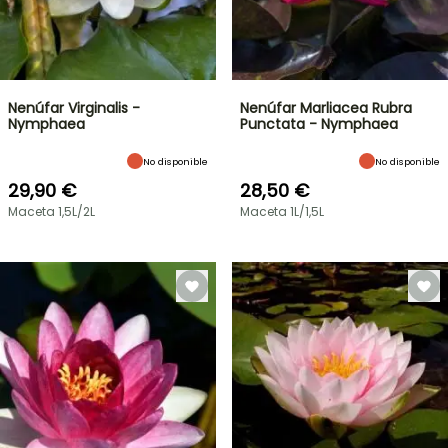
Nenúfar Virginalis -
Nenúfar Marliacea Rubra
Nymphaea
Punctata - Nymphaea
No disponible
No disponible
29,90 €
28,50 €
Maceta 1,5L/2L
Maceta 1L/1,5L