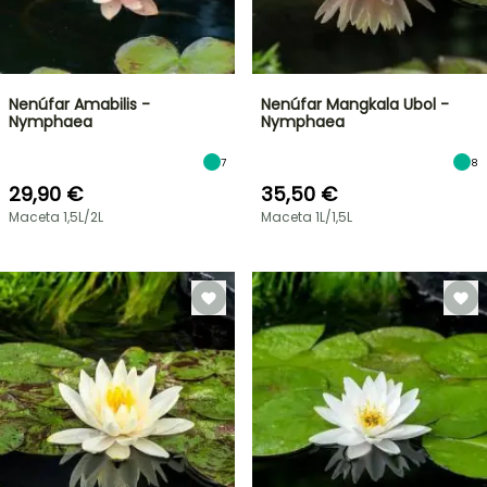
Nenúfar Amabilis -
Nenúfar Mangkala Ubol -
Nymphaea
Nymphaea
7
8
29,90 €
35,50 €
Maceta 1,5L/2L
Maceta 1L/1,5L