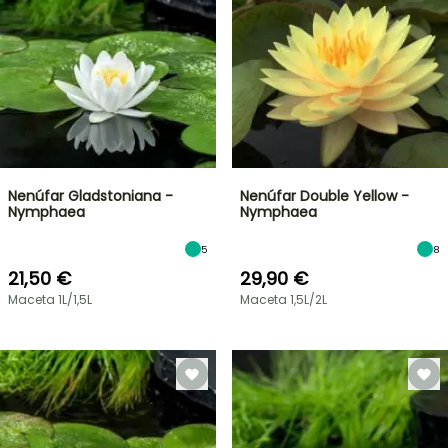
Nenúfar Gladstoniana -
Nenúfar Double Yellow -
Nymphaea
Nymphaea
5
8
21,50 €
29,90 €
Maceta 1L/1,5L
Maceta 1,5L/2L