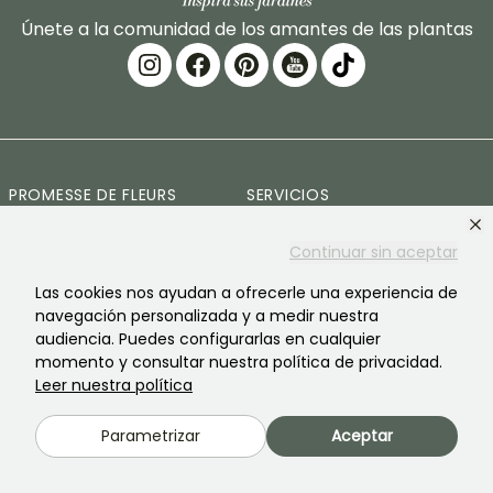
Únete a la comunidad de los amantes de las plantas
PROMESSE DE FLEURS
SERVICIOS
La marca
Preparación de pedidos
Continuar sin aceptar
Nuestra historia
Entregas
Las cookies nos ayudan a ofrecerle una experiencia de
navegación personalizada y a medir nuestra
Nuestras plantas
Garantía de las plantas
audiencia. Puedes configurarlas en cualquier
momento y consultar nuestra política de privacidad.
Nuestros compromisos
Pago seguro
Leer nuestra política
Nuestros valores
Plantfit
Parametrizar
Aceptar
Responsabilidad social
Pedido sin plástico
Reclutamiento
Nuestras cestas anti-