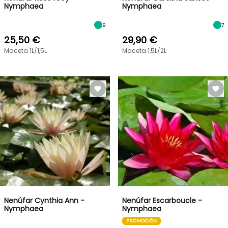
Nymphaea
Nymphaea
8
7
25,50 €
29,90 €
Maceta 1L/1,5L
Maceta 1,5L/2L
Nenúfar Cynthia Ann -
Nenúfar Escarboucle -
Nymphaea
Nymphaea
PROMOCIÓN