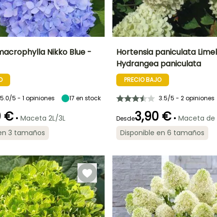
macrophylla Nikko Blue -
Hortensia paniculata Limel
Hydrangea paniculata
Anchura en la
Exposición
Altura en la
Anchura en la
madurez
madurez
madurez
Sol,
O
PRECIO BAJO
1.50 m
2 m
1.50 m
Semisombra
5.0/5 - 1 opiniones
17
en stock
3.5/5 - 2 opiniones
0 €
3,90 €
•
•
Maceta 2L/3L
Maceta de
Desde
ón
Periodo de
Rusticidad
Periodo de floración
Periodo de
 en 3 tamaños
Disponible en 6 tamaños
plantación
plantación
Hasta -23,5°C
razonable
razonable
Julio a Octubre
Febrero a Abril,
Marzo a Mayo,
Septiembre a
Septiembre a
Noviembre
Noviembre