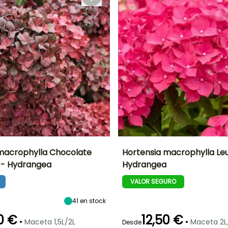
Octubre
Noviembre
macrophylla Chocolate
Hortensia macrophylla Le
s - Hydrangea
Hydrangea
Anchura en la
Exposición
Altura en la
Anchura en la
madurez
madurez
madurez
Sol,
VALOR SEGURO
1 m
1.30 m
1.20 m
Semisombra
41
en stock
0 €
12,50 €
•
•
Maceta 1,5L/2L
Maceta 2L
Desde