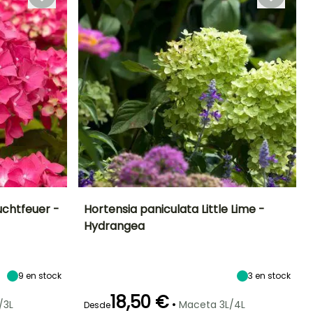
uchtfeuer -
Hortensia paniculata Little Lime -
Hydrangea
Exposición
Altura en la
Anchura en la
Exposición
madurez
madurez
Sol,
Sol,
1.20 m
1.20 m
Semisombra
Semisombra
9
en stock
3
en stock
18,50 €
•
/3L
Maceta 3L/4L
Desde