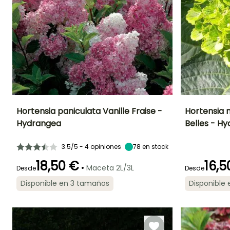
¡TE ENCANTAN!
Ver 124 opiniones
Hortensia paniculata Vanille Fraise -
Hortensia 
Hydrangea
Belles - H
Altura en la
Anchura en la
Exposición
Altura en la
madurez
madurez
madurez
Sol,
2.50 m
1.50 m
1 m
3.5/5 - 4 opiniones
78
en stock
Semisombra
18,50 €
16,5
•
Maceta 2L/3L
Desde
Desde
Disponible en 3 tamaños
Disponible
Periodo de floración
Periodo de
Rusticidad
Periodo de floraci
plantación
Hasta -29°C
razonable
Julio a Octubre
Julio a
Marzo a Mayo,
Septiembre
Septiembre a