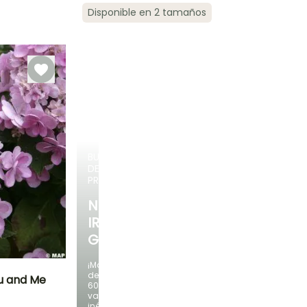
Rusticidad
Periodo de floración
Periodo de
Rusticidad
Disponible en 2 tamaños
plantación
Hasta -23,5°C
Hasta -29°C
razonable
Agosto a
Febrero a Abril,
Octubre
Septiembre a
Noviembre
BULBOS
DE
PRIMAVERA
NOVEDADES
IRIS
GERMANICA
¡Más
de
u and Me
60
variedades
inéditas
Exposición