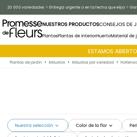
Ir al contenido
20 000 variedades
Entrega urgente o en la fecha que elija
Gar
NUESTROS PRODUCTOS
CONSEJOS DE J
Plantas
Plantas de interior
Huerto
Material de 
ESTAMOS ABIERTOS
Plantas de jardín
>
Arbustos
>
Arbustos por variedad
>
Hortens
Nuestra selección
Color de la flor
Per