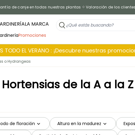
antía de canje en todas nuestras plantas
Valoración de los cliente
ARDINERÍA
LA MARCA
jardinería
Promociones
 TODO EL VERANO : ¡Descubre nuestras promoci
ias o Hydrangeas
Hortensias de la A a la Z
iodo de floración
Altura en la madurez
Expos