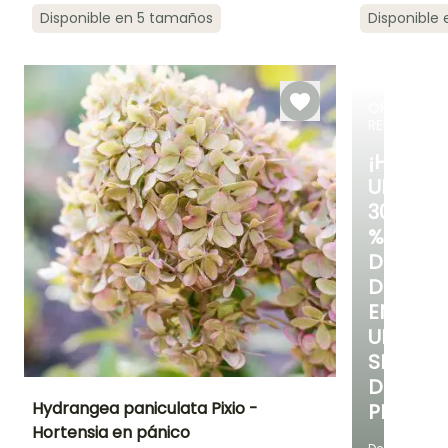
Periodo de floración
Periodo de
Rusticidad
Periodo de floraci
Disponible en 5 tamaños
Disponible
plantación
Hasta -23,5°C
razonable
Junio a
Julio a
Marzo a Abril,
Septiembre
Septiembre
Septiembre a
Noviembre
OFERTA
RELÁMPAG
¡HASTA
UN
30
%
DE
DESCUE
EN
UNA
SELECC
DE
Hydrangea paniculata Pixio -
PLANTAS
Hortensia en pánico
Altura en la
Anchura en la
Exposición