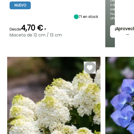
Descubre
madurez
madurez
Sol,
cada
NUEVO
70 cm
70 cm
Semisombra
semana
nuevas
71
en stock
ofertas
4,70 €
•
¡Aprovec
Desde
→
Maceta de 12 cm / 13 cm
Periodo de floración
Periodo de
Rusticidad
plantación
Hasta -34,5°C
razonable
Julio a Octubre
Febrero a Mayo,
Septiembre a
Noviembre