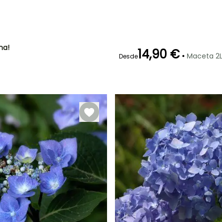
madurez
madurez
1.20 m
1 m
ha!
14,90 €
•
Maceta 2L
Desde
Periodo de floración
Periodo de
plantación
razonable
Julio a Octubre
Marzo a Mayo,
Septiembre a
Noviembre