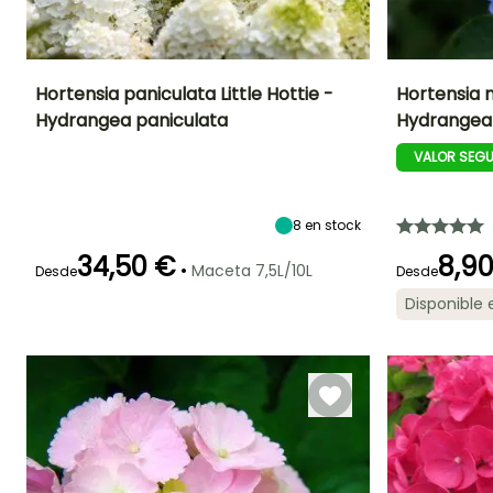
Hortensia paniculata Little Hottie -
Hortensia 
Hydrangea paniculata
Hydrangea
Altura en la
Anchura en la
Exposición
Altura en la
madurez
madurez
madurez
Sol,
VALOR SEG
1.20 m
1.20 m
1.60 m
Semisombra
8
en stock
34,50 €
8,9
•
Maceta 7,5L/10L
Desde
Periodo de floración
Periodo de
Rusticidad
Desde
Periodo de floraci
plantación
Hasta -23,5°C
razonable
Disponible
Junio a
Julio a Octubr
Febrero a Mayo,
Septiembre
Septiembre a
Noviembre