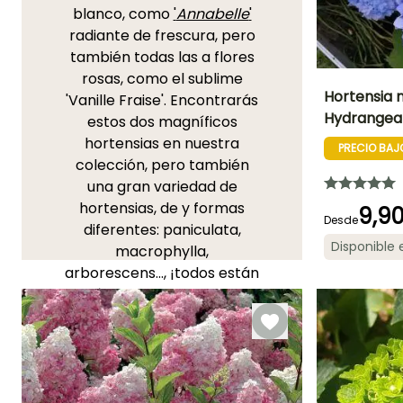
blanco, como
'
Annabelle
'
radiante de frescura, pero
también todas las a flores
rosas, como el sublime
Hortensia 
'Vanille Fraise'. Encontrarás
Hydrangea
estos dos magníficos
Altura en la
hortensias en nuestra
madurez
PRECIO BAJ
1.20 m
colección, pero también
una gran variedad de
hortensias, de y formas
9,9
Desde
diferentes: paniculata,
Periodo de floraci
Disponible
macrophylla,
Junio a
arborescens..., ¡todos están
Octubre
aquí, clasificados de la A a
la Z!
Encuentra todos nuestros
consejos en
"Plantar los
Hortensias"