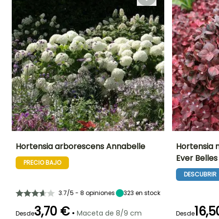
Octubre
Hortensia arborescens Annabelle
Hortensia 
Ever Belle
PRECIO BAJO
Altura en la
Anchura en la
Exposición
Altura en la
madurez
madurez
madurez
Sol,
DESCUBRIR
1.50 m
1.50 m
1 m
Semisombra
3.7/5 - 8 opiniones
323
en stock
3,70 €
16,5
•
Maceta de 8/9 cm
Desde
Desde