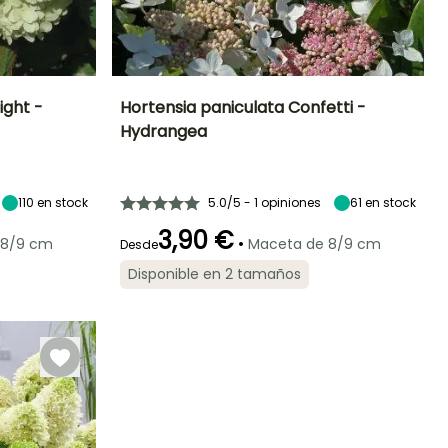
ight -
Hortensia paniculata Confetti -
Hydrangea
Exposición
Altura en la
Anchura en la
Exposición
madurez
madurez
Sol,
Sol,
1.20 m
80 cm
Semisombra
Semisombra
110
en stock
5.0/5 - 1 opiniones
61
en stock
3,90 €
•
 8/9 cm
Maceta de 8/9 cm
Desde
Rusticidad
Periodo de floración
Periodo de
Rusticidad
Disponible en 2 tamaños
plantación
Hasta -29°C
Hasta -23,5°C
razonable
Junio a
Febrero a Mayo,
Septiembre
Septiembre a
Noviembre