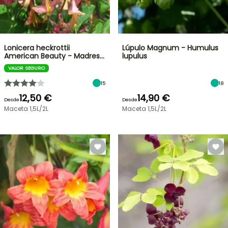
Lonicera heckrottii
Lúpulo Magnum - Humulus
American Beauty - Madres…
lupulus
VALOR SEGURO
15
18
12,50 €
14,90 €
Desde
Desde
Maceta 1,5L/2L
Maceta 1,5L/2L