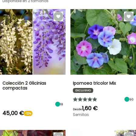
Disponible en 2 tamaños
Colección 2 Glicinias
Ipomoea tricolor Mix
compactas
EXCLUSIVO
90
18
1,60 €
Desde
45,00 €
-12%
Semillas