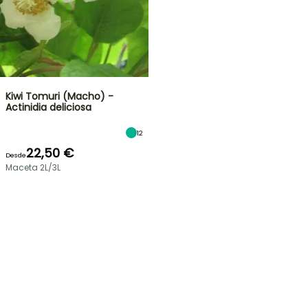
Kiwi Tomuri (Macho) -
Actinidia deliciosa
12
22,50 €
Desde
Maceta 2L/3L