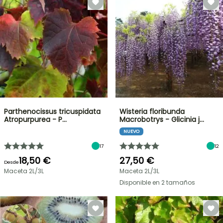
Parthenocissus tricuspidata
Wisteria floribunda
Atropurpurea - P…
Macrobotrys - Glicinia j…
NUEVO
17
12
18,50 €
27,50 €
Desde
Maceta 2L/3L
Maceta 2L/3L
Disponible en 2 tamaños