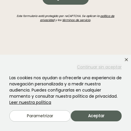
Este formulario está protegido por reCAPTCHA. Se aplican la
política de
privacidad
y los
términos de servicio
.
¿No encontraste lo que buscabas?
Continuar sin aceptar
Las cookies nos ayudan a ofrecerle una experiencia de
navegación personalizada y a medir nuestra
audiencia. Puedes configurarlas en cualquier
momento y consultar nuestra política de privacidad.
Leer nuestra política
Parametrizar
Aceptar
Únete a la comunidad de los amantes de las plantas