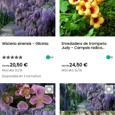
Wisteria sinensis - Glicinia
Enredadera de trompeta
Judy - Campsis radica…
63
16
20,50 €
24,50 €
Desde
Desde
Maceta 2L/3L
Maceta 2L/3L
Disponible en 3 tamaños