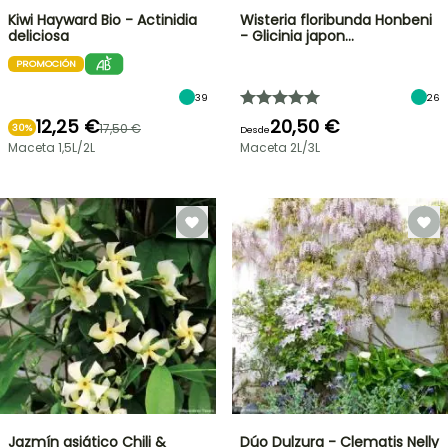
Kiwi Hayward Bio - Actinidia
Wisteria floribunda Honbeni
deliciosa
- Glicinia japon…
PROMOCIÓN
39
26
12,25 €
20,50 €
17,50 €
30%
Desde
Maceta 1,5L/2L
Maceta 2L/3L
Jazmín asiático Chili &
Dúo Dulzura - Clematis Nelly