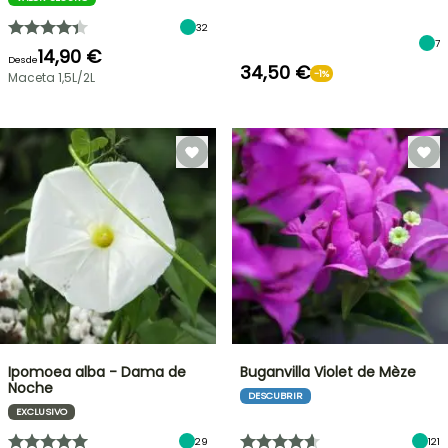
32
7
14,90 €
Desde
34,50 €
-1%
Maceta 1,5L/2L
Ipomoea alba - Dama de
Buganvilla Violet de Mèze
Noche
DESCUBRIR
EXCLUSIVO
29
121