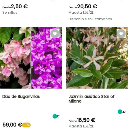
2,50 €
20,50 €
Desde
Desde
Semillas
Maceta 1,5L/2L
Disponible en 3 tamaños
Dúo de Buganvillas
Jazmín asiático Star of
Milano
42
17
16,50 €
Desde
59,00 €
-16%
Maceta 1,5L/2L