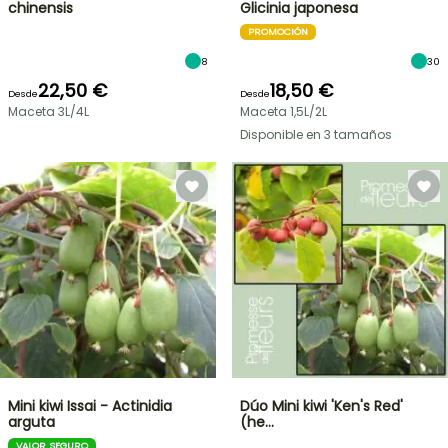
chinensis
Glicinia japonesa
PROMOCIÓN
8
30
22,50 €
18,50 €
Desde
Desde
Maceta 3L/4L
Maceta 1,5L/2L
Disponible en 3 tamaños
Mini kiwi Issai - Actinidia
Dúo Mini kiwi 'Ken's Red'
arguta
(he…
VALOR SEGURO