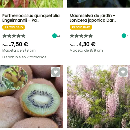
Parthenocissus quinquefolia
Madreselva de jardín -
Engelmannii - Pa…
Lonicera japonica Dar…
PRECIO BAJO
PRECIO BAJO
44
7
7,50 €
4,30 €
Desde
Desde
Maceta de 8/9 cm
Maceta de 8/9 cm
Disponible en 2 tamaños