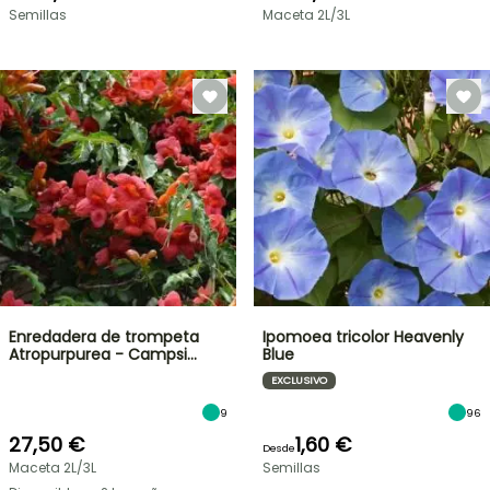
Semillas
Maceta 2L/3L
Enredadera de trompeta
Ipomoea tricolor Heavenly
Atropurpurea - Campsi…
Blue
EXCLUSIVO
9
96
27,50 €
1,60 €
Desde
Maceta 2L/3L
Semillas