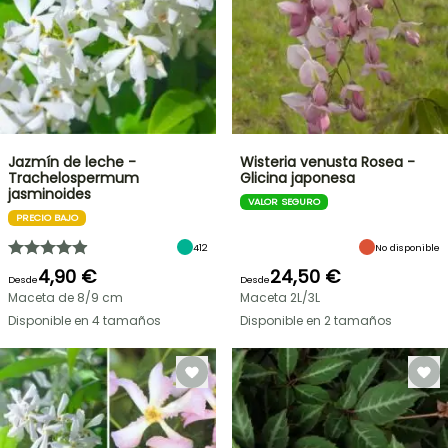
Jazmín de leche -
Wisteria venusta Rosea -
Trachelospermum
Glicina japonesa
jasminoides
VALOR SEGURO
PRECIO BAJO
412
No disponible
4,90 €
24,50 €
Desde
Desde
Maceta de 8/9 cm
Maceta 2L/3L
Disponible en 4 tamaños
Disponible en 2 tamaños