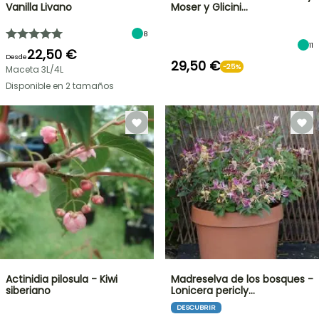
Vanilla Livano
Moser y Glicini…
8
11
22,50 €
Desde
29,50 €
-25%
Maceta 3L/4L
Disponible en 2 tamaños
Actinidia pilosula - Kiwi
Madreselva de los bosques -
siberiano
Lonicera pericly…
DESCUBRIR