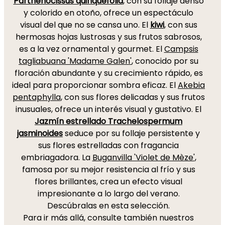
Parthenocissus quinquefolia
, con su follaje denso
y colorido en otoño, ofrece un espectáculo
visual del que no se cansa uno. El
kiwi
, con sus
hermosas hojas lustrosas y sus frutos sabrosos,
es a la vez ornamental y gourmet. El
Campsis
tagliabuana 'Madame Galen'
, conocido por su
floración abundante y su crecimiento rápido, es
ideal para proporcionar sombra eficaz. El
Akebia
pentaphylla
, con sus flores delicadas y sus frutos
inusuales, ofrece un interés visual y gustativo. El
Jazmín estrellado Trachelospermum
jasminoides
seduce por su follaje persistente y
sus flores estrelladas con fragancia
embriagadora. La
Buganvilla 'Violet de Mèze'
,
famosa por su mejor resistencia al frío y sus
flores brillantes, crea un efecto visual
impresionante a lo largo del verano.
Descúbralas en esta selección.
Para ir más allá, consulte también nuestros