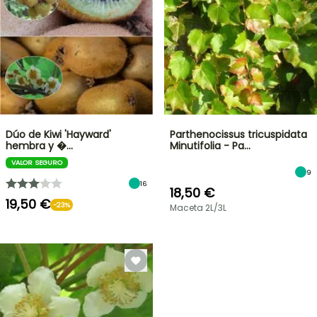
Dúo de Kiwi 'Hayward'
Parthenocissus tricuspidata
hembra y �…
Minutifolia - Pa…
VALOR SEGURO
9
16
18,50 €
19,50 €
-23%
Maceta 2L/3L