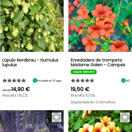
Lúpulo Nordbrau - Humulus
Enredadera de trompeta
lupulus
Madame Galen - Campsis
VALOR SEGURO
Enviado el 13 ago
40
14,90 €
19,50 €
Desde
Maceta 1,5L/2L
Maceta 1L/1,5L
Disponible en 3 tamaños