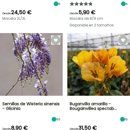
5
6
24,50 €
5,90 €
Desde
Desde
Maceta 2L/3L
Maceta de 8/9 cm
Disponible en 2 tamaños
Semillas de Wisteria sinensis
Buganvilla amarilla -
- Glicinia
Bougainvillea spectab…
50
10
8,90 €
31,50 €
Desde
Desde