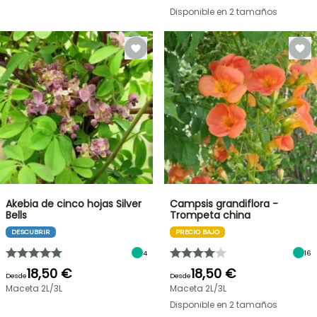
Disponible en 2 tamaños
Akebia de cinco hojas Silver
Campsis grandiflora -
Bells
Trompeta china
DESCUBRIR
PRECIO BAJO
4
16
18,50 €
18,50 €
Desde
Desde
Maceta 2L/3L
Maceta 2L/3L
Disponible en 2 tamaños