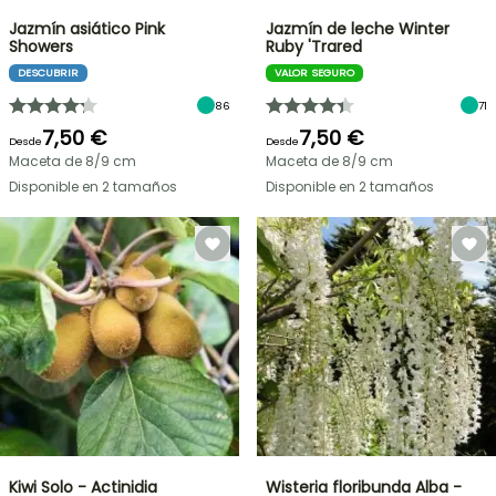
Jazmín asiático Pink
Jazmín de leche Winter
Showers
Ruby 'Trared
DESCUBRIR
VALOR SEGURO
86
71
7,50 €
7,50 €
Desde
Desde
Maceta de 8/9 cm
Maceta de 8/9 cm
Disponible en 2 tamaños
Disponible en 2 tamaños
Kiwi Solo - Actinidia
Wisteria floribunda Alba -