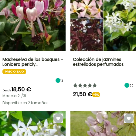
Madreselva de los bosques -
Colección de jazmines
Lonicera pericly…
estrellados perfumados
PRECIO BAJO
13
50
18,50 €
Desde
21,50 €
-9%
Maceta 2L/3L
Disponible en 2 tamaños