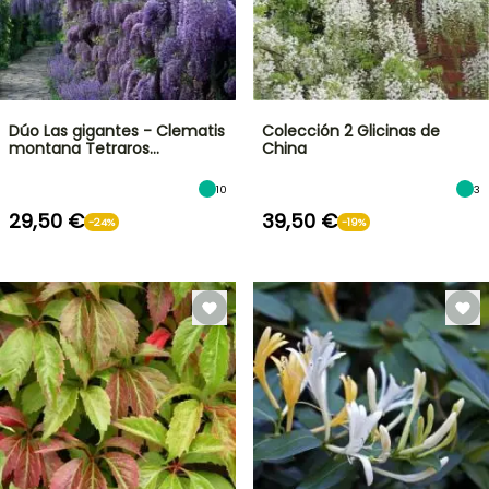
Dúo Las gigantes - Clematis
Colección 2 Glicinas de
montana Tetraros…
China
10
3
29,50 €
39,50 €
-24%
-19%