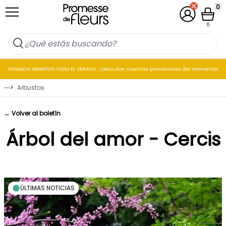
Ir al contenido
0
Mi cuenta
Cesta
0
ESTAMOS ABIERTOS TODO EL VERANO : ¡Descubre nuestras promociones del momento!
⋯
>
Arbustos
← Volver al boletín
Árbol del amor - Cercis
ÚLTIMAS NOTICIAS