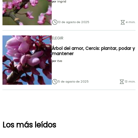
por
Ingrid
13 de agosto de 2025
4 min.
ELEGIR
Árbol del amor, Cercis: plantar, podar y
mantener
por
Eva
5 de agosto de 2025
13 min.
Los más leídos