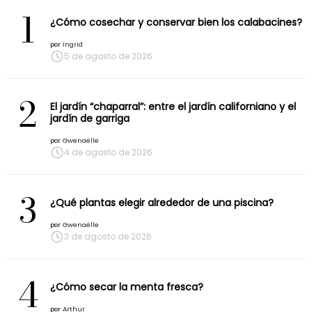
1
¿Cómo cosechar y conservar bien los calabacines?
por
Ingrid
5 de agosto de 2026
2
El jardín “chaparral”: entre el jardín californiano y el
jardín de garriga
por
Gwenaëlle
4 de agosto de 2026
3
¿Qué plantas elegir alrededor de una piscina?
por
Gwenaëlle
3 de agosto de 2026
4
¿Cómo secar la menta fresca?
por
Arthur