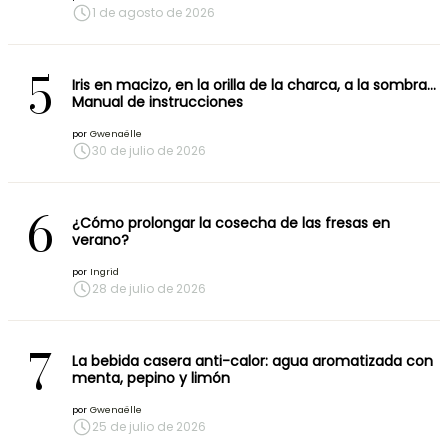
1 de agosto de 2026
5
Iris en macizo, en la orilla de la charca, a la sombra…
Manual de instrucciones
por
Gwenaëlle
30 de julio de 2026
6
¿Cómo prolongar la cosecha de las fresas en
verano?
por
Ingrid
28 de julio de 2026
7
La bebida casera anti-calor: agua aromatizada con
menta, pepino y limón
por
Gwenaëlle
25 de julio de 2026