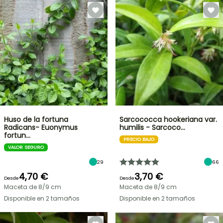
Huso de la fortuna
Sarcococca hookeriana var.
Radicans- Euonymus
humilis - Sarcoco…
fortun…
PRECIO BAJO
VALOR SEGURO
29
66
4,70 €
3,70 €
Desde
Desde
Maceta de 8/9 cm
Maceta de 8/9 cm
Disponible en 2 tamaños
Disponible en 2 tamaños