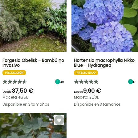
Fargesia Obelisk - Bambú no
Hortensia macrophylla Nikko
invasivo
Blue - Hydrangea
PROMOCIÓN
PRECIO BAJO
40
17
37,50 €
9,90 €
Desde
Desde
Maceta 4L/5L
Maceta 2L/3L
Disponible en 3 tamaños
Disponible en 3 tamaños