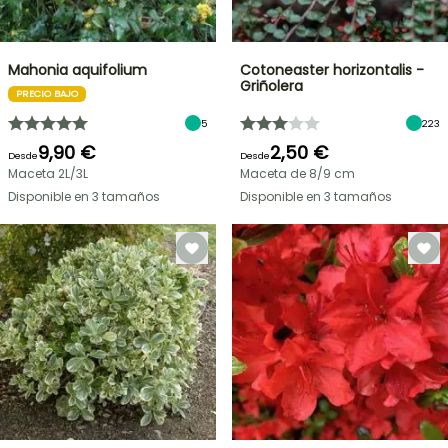
Mahonia aquifolium
Cotoneaster horizontalis -
Griñolera
PRECIO BAJO
5
223
9,90 €
2,50 €
Desde
Desde
Maceta 2L/3L
Maceta de 8/9 cm
Disponible en 3 tamaños
Disponible en 3 tamaños