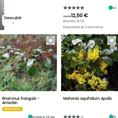
espectacular
como
24
la
floración!
12,50 €
Desde
Descubrir
Maceta 3L/4L
→
Disponible en 3 tamaños
Rhamnus frangula -
Mahonia aquifolium Apollo
Arraclán
PRECIO BAJO
Enviado el 28 ago
18