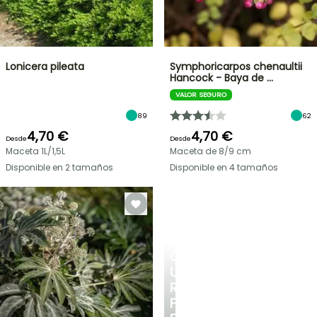
Lonicera pileata
Symphoricarpos chenaultii
Hancock - Baya de …
VALOR SEGURO
89
62
4,70 €
4,70 €
Desde
Desde
Maceta 1L/1,5L
Maceta de 8/9 cm
Disponible en 2 tamaños
Disponible en 4 tamaños
CREA
UN
RINCÓN
FRESCO