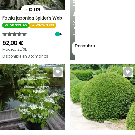
EN
TU
10
d
12
h
JARDÍN
Fatsia japonica Spider's Web
¡Con
nuestras
VALOR SEGURO
VENTA FLASH
plantas
trepadoras
12
más
bonitas!
52,00 €
Descubro
Maceta 2L/3L
→
Disponible en 3 tamaños