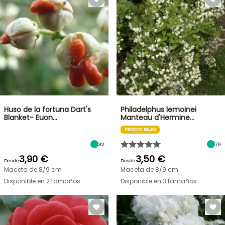
Huso de la fortuna Dart's
Philadelphus lemoinei
Blanket- Euon…
Manteau d'Hermine…
PRECIO BAJO
32
79
3,90 €
3,50 €
Desde
Desde
Maceta de 8/9 cm
Maceta de 8/9 cm
Disponible en 2 tamaños
Disponible en 3 tamaños