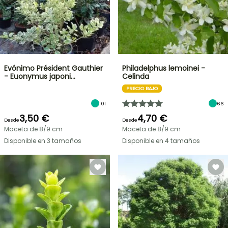
Evónimo Président Gauthier
Philadelphus lemoinei -
- Euonymus japoni…
Celinda
PRECIO BAJO
101
66
3,50 €
4,70 €
Desde
Desde
Maceta de 8/9 cm
Maceta de 8/9 cm
Disponible en 3 tamaños
Disponible en 4 tamaños