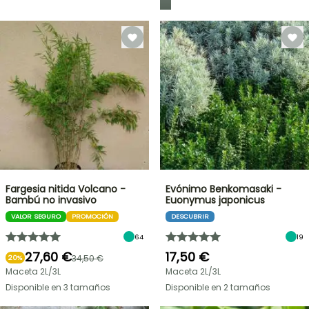
Fargesia nitida Volcano -
Evónimo Benkomasaki -
Bambú no invasivo
Euonymus japonicus
VALOR SEGURO
PROMOCIÓN
DESCUBRIR
64
19
27,60 €
17,50 €
34,50 €
20%
Maceta 2L/3L
Maceta 2L/3L
Disponible en 3 tamaños
Disponible en 2 tamaños