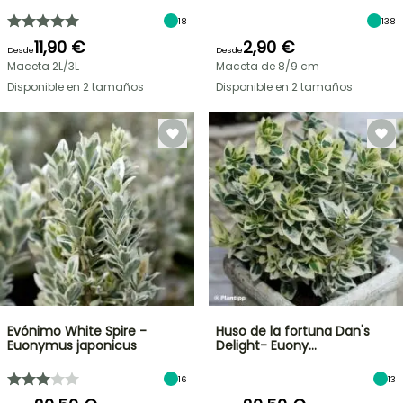
18
138
11,90 €
2,90 €
Desde
Desde
Maceta 2L/3L
Maceta de 8/9 cm
Disponible en 2 tamaños
Disponible en 2 tamaños
Evónimo White Spire -
Huso de la fortuna Dan's
Euonymus japonicus
Delight- Euony…
16
13