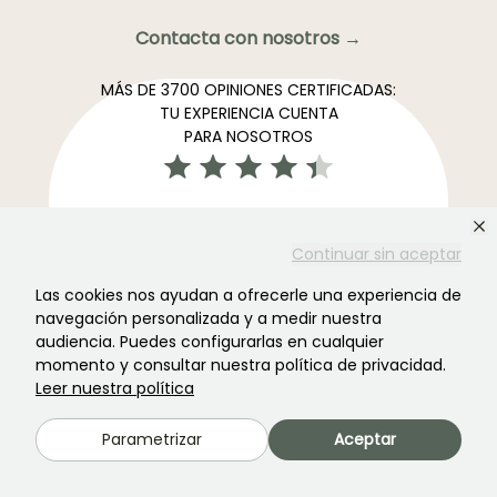
Contacta con nosotros →
MÁS DE 3700 OPINIONES CERTIFICADAS:
TU EXPERIENCIA CUENTA
PARA NOSOTROS
4,4/5
Continuar sin aceptar
Las cookies nos ayudan a ofrecerle una experiencia de
Todos los comentarios →
navegación personalizada y a medir nuestra
El boletín informativo más preferido de los jardines →
audiencia. Puedes configurarlas en cualquier
momento y consultar nuestra política de privacidad.
Recibe nuestros consejos y ofertas para disfrutar de tu
Leer nuestra política
jardin en todas las estaciones del año
Parametrizar
Aceptar