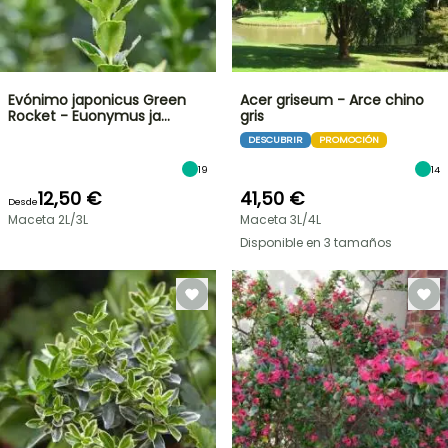
Evónimo japonicus Green
Acer griseum - Arce chino
Rocket - Euonymus ja…
gris​
DESCUBRIR
PROMOCIÓN
19
14
12,50 €
41,50 €
Desde
Maceta 2L/3L
Maceta 3L/4L
Disponible en 3 tamaños