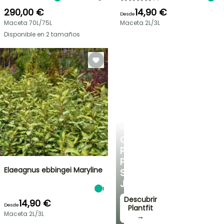
290,00 €
14,90 €
Desde
Maceta 70L/75L
Maceta 2L/3L
Disponible en 2 tamaños
PLANTFIT
CONSEJOS
PERSONALIZADOS
PARA
Elaeagnus ebbingei Maryline
SU
JARDÍN
1
Descubrir
14,90 €
Desde
Plantfit
Maceta 2L/3L
→