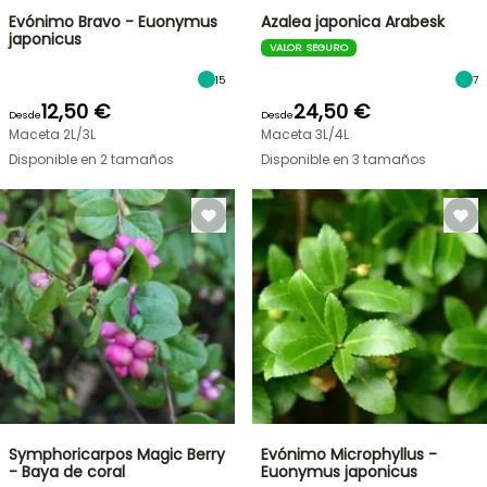
Evónimo Bravo - Euonymus
Azalea japonica Arabesk
japonicus
VALOR SEGURO
15
7
12,50 €
24,50 €
Desde
Desde
Maceta 2L/3L
Maceta 3L/4L
Disponible en 2 tamaños
Disponible en 3 tamaños
Symphoricarpos Magic Berry
Evónimo Microphyllus -
- Baya de coral
Euonymus japonicus