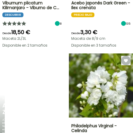
Viburnum plicatum
Acebo japonés Dark Green -
Kilimanjaro - Viburno de C…
Ilex crenata
DESCUBRIR
PRECIO BAJO
8
135
18,50 €
3,30 €
Desde
Desde
Maceta 2L/3L
Maceta de 8/9 cm
Disponible en 2 tamaños
Disponible en 3 tamaños
NUEVO
AGAPANTHUS
ZAMBEZI
¡Cuando
el
Philadelphus Virginal -
follaje
es
Celinda
tan