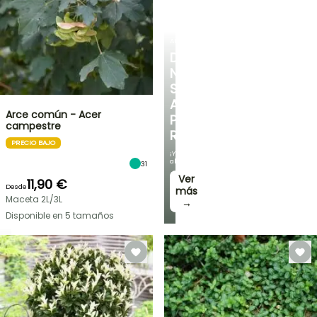
ARBUSTOS
DESCUBRE
NUESTRA
SELECCIÓN
A
Arce común - Acer
PRECIOS
campestre
REDUCIDOS
PRECIO BAJO
¡Y
ahorra!
31
Ver
11,90 €
Desde
más
Maceta 2L/3L
→
Disponible en 5 tamaños
OFERTA
RELÁMPAGO
¡HASTA
UN
30
%