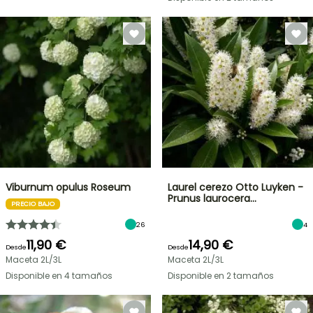
Viburnum opulus Roseum
Laurel cerezo Otto Luyken -
Prunus laurocera…
PRECIO BAJO
26
4
11,90 €
14,90 €
Desde
Desde
Maceta 2L/3L
Maceta 2L/3L
Disponible en 4 tamaños
Disponible en 2 tamaños