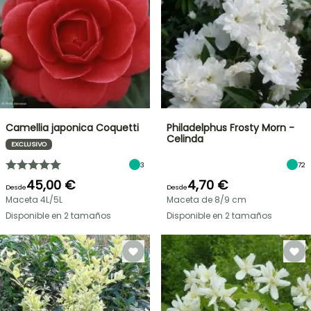
Camellia japonica Coquetti
Philadelphus Frosty Morn -
Celinda
EXCLUSIVO
3
72
45,00 €
4,70 €
Desde
Desde
Maceta 4L/5L
Maceta de 8/9 cm
Disponible en 2 tamaños
Disponible en 2 tamaños