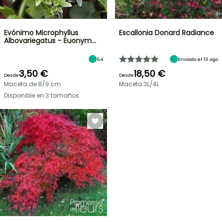
Evónimo Microphyllus
Escallonia Donard Radiance
Albovariegatus - Euonym…
64
Enviado el 13 ago
3,50 €
18,50 €
Desde
Desde
Maceta de 8/9 cm
Maceta 3L/4L
Disponible en 3 tamaños