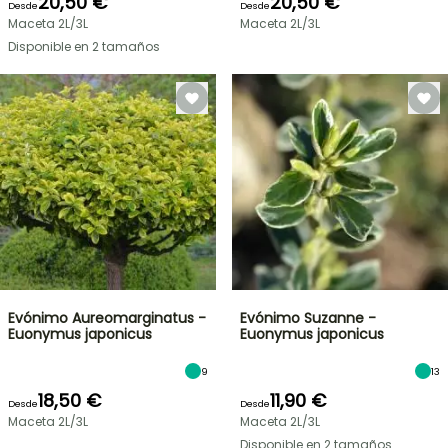
20,50 €
20,50 €
Desde
Desde
Maceta 2L/3L
Maceta 2L/3L
Disponible en 2 tamaños
Evónimo Aureomarginatus -
Evónimo Suzanne -
Euonymus japonicus
Euonymus japonicus
9
13
18,50 €
11,90 €
Desde
Desde
Maceta 2L/3L
Maceta 2L/3L
Disponible en 2 tamaños