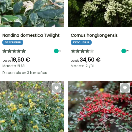
Nandina domestica Twilight
Cornus hongkongensis
DESCUBRIR
DESCUBRIR
13
23
18,50 €
34,50 €
Desde
Desde
Maceta 2L/3L
Maceta 2L/3L
Disponible en 3 tamaños