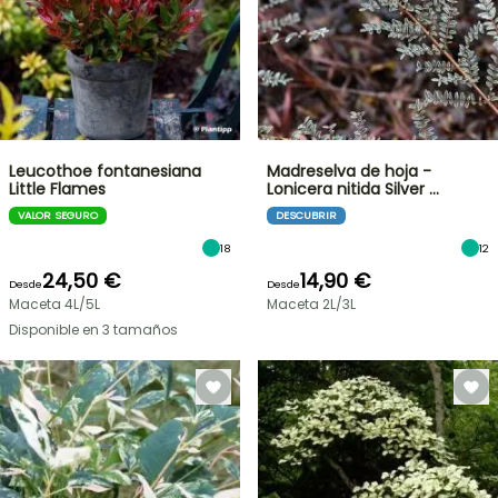
Leucothoe fontanesiana
Madreselva de hoja -
Little Flames
Lonicera nitida Silver …
VALOR SEGURO
DESCUBRIR
18
12
24,50 €
14,90 €
Desde
Desde
Maceta 4L/5L
Maceta 2L/3L
Disponible en 3 tamaños