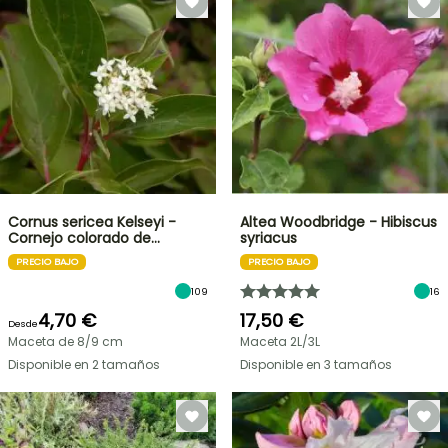
Cornus sericea Kelseyi -
Altea Woodbridge - Hibiscus
Cornejo colorado de…
syriacus
PRECIO BAJO
PRECIO BAJO
109
16
4,70 €
17,50 €
Desde
Maceta de 8/9 cm
Maceta 2L/3L
Disponible en 2 tamaños
Disponible en 3 tamaños