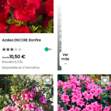
ARBUSTOS
DESCUBRE
NUESTRA
SELECCIÓN
A
PRECIOS
REDUCIDOS
Azalea ENCORE Bonfire
¡Y
ahorra!
57
Ver
10,50 €
Desde
más
Maceta 1L/1,5L
→
Disponible en 2 tamaños