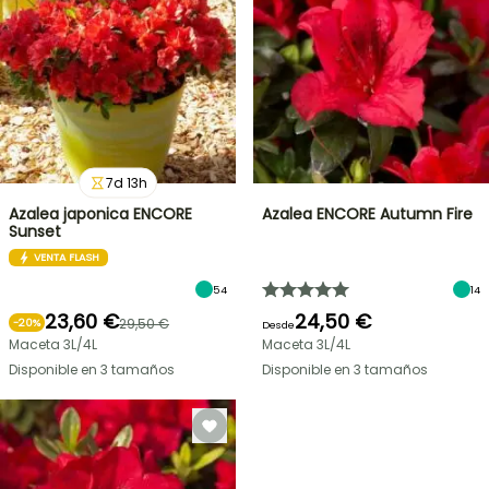
7
d
13
h
Azalea japonica ENCORE
Azalea ENCORE Autumn Fire
Sunset
VENTA FLASH
54
14
23,60 €
24,50 €
29,50 €
-
20
%
Desde
Maceta 3L/4L
Maceta 3L/4L
Disponible en 3 tamaños
Disponible en 3 tamaños