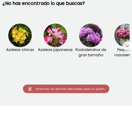
¿No has encontrado lo que buscas?
→
Azaleas chinas
Azaleas japonesas
Rododendros de
Pequeñ
gran tamaño
rododend
Encontrar las plantas adecuadas para mi jardín