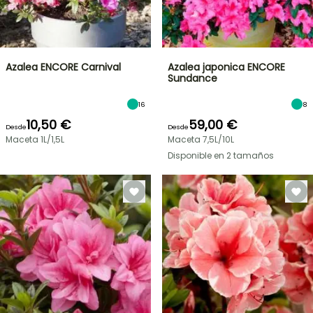
Azalea ENCORE Carnival
Azalea japonica ENCORE
Sundance
16
8
10,50 €
59,00 €
Desde
Desde
Maceta 1L/1,5L
Maceta 7,5L/10L
Disponible en 2 tamaños