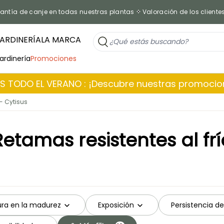
antía de canje en todas nuestras plantas
Valoración de los cliente
ARDINERÍA
LA MARCA
jardinería
Promociones
 TODO EL VERANO : ¡Descubre nuestras promoci
- Cytisus
Retamas resistentes al frí
ura en la madurez
Exposición
Persistencia del