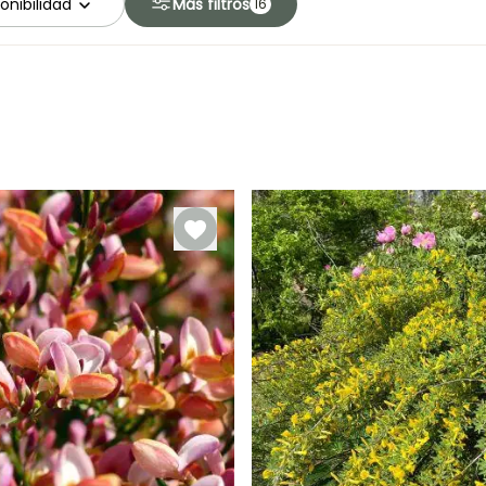
onibilidad
Más filtros
16