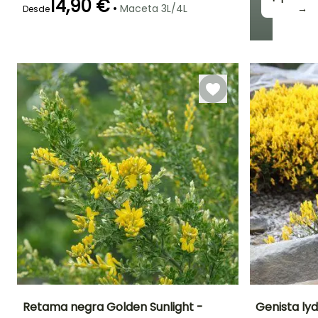
14,90 €
•
Maceta 3L/4L
→
Desde
Periodo de
Rusticidad
plantación
Hasta -18°C
razonable
Febrero a Abril,
Septiembre a
Noviembre
Retama negra Golden Sunlight -
Genista lyd