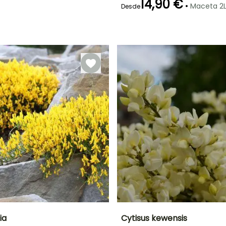
14,90 €
•
Maceta 2L
Desde
Periodo de floración
Periodo de
plantación
razonable
Mayo a Junio
Marzo a Junio,
Septiembre a
Noviembre
ia
Cytisus kewensis