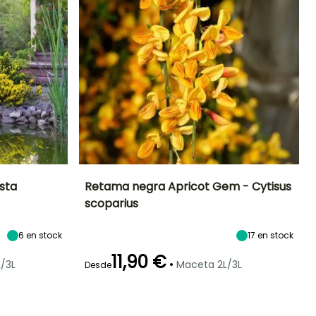
sta
Retama negra Apricot Gem - Cytisus
scoparius
Exposición
Altura en la
Anchura en la
Exposición
madurez
madurez
Sol,
Sol
1.50 m
1.50 m
6
en stock
17
en stock
Semisombra
11,90 €
•
/3L
Maceta 2L/3L
Desde
Periodo de floración
Periodo de
Rusticidad
Rusticidad
plantación
Hasta -29°C
Hasta -29°C
razonable