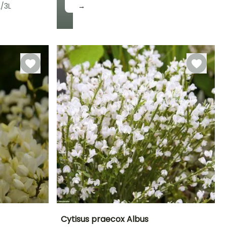
/3L
→
Rusticidad
Hasta -23,5°C
Cytisus praecox Albus