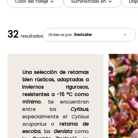
Color del follaje
Suministrado en
Disp
32
Ordenar por:
resultados
Una selección de retamas
bien rústicas, adaptadas a
inviernos rigurosos,
resistentes a -15 °C como
mínimo.
Se encuentran
entre los
Cytisus
,
especialmente el
Cytisus
scoparius
o
retama de
escoba
, las
Genista
como