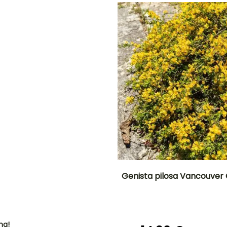
o
Mayo a Junio
Febrero a Abril,
Febrero a Abril,
O
Septiembre a
Septiembre a
Noviembre
Noviembre
NTO
IÓN
!
Genista pilosa Vancouver
Altura en la
Anchura en la
madurez
madurez
45 cm
1 m
ha!