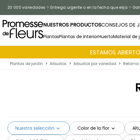
Ir al contenido
20 000 variedades
Entrega urgente o en la fecha que elija
Gar
NUESTROS PRODUCTOS
CONSEJOS DE J
Plantas
Plantas de interior
Huerto
Material de 
ESTAMOS ABIERTOS
Plantas de jardín
>
Arbustos
>
Arbustos por variedad
>
Retama 
Nuestra selección
Color de la flor
Alt