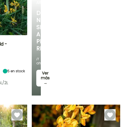
ARBUSTOS
DESCUBRE
NUESTRA
SELECCIÓN
A
PRECIOS
ld -
REDUCIDOS
Exposición
¡Y
Sol
ahorra!
5
en stock
Ver
más
5L/2L
→
Rusticidad
Hasta -29°C