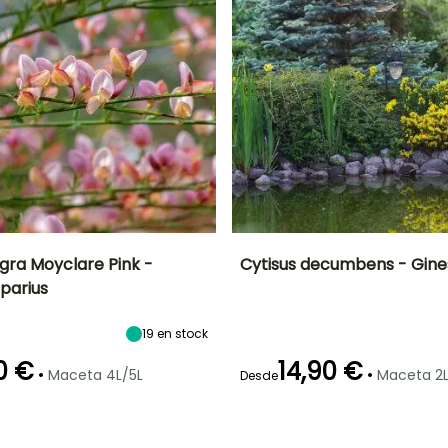
ra Moyclare Pink -
Cytisus decumbens - Gine
parius
Anchura en la
Exposición
Altura en la
Anchura en la
madurez
madurez
madurez
Sol
1.20 m
20 cm
1 m
19
en stock
0 €
14,90 €
•
•
Maceta 4L/5L
Maceta 2L
Desde
ón
Periodo de
Rusticidad
Periodo de floración
Periodo de
plantación
Hasta -23,5°C
plantación
razonable
razonable