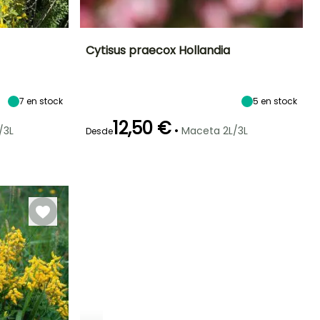
Cytisus praecox Hollandia
Exposición
Altura en la
Anchura en la
Exposición
madurez
madurez
Sol
Sol
1.50 m
1.50 m
7
en stock
5
en stock
12,50 €
•
/3L
Maceta 2L/3L
Desde
Rusticidad
Periodo de floración
Periodo de
Rusticidad
plantación
Hasta -23,5°C
Hasta -20,5°C
razonable
Abril
Febrero a Mayo,
Octubre a
Diciembre