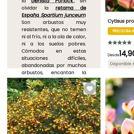
la
Genista
'Porlock'
, sin
olvidar la
retama de
España
Spartium junceum
.
Cytisus pr
Son arbustos muy
resistentes, que no temen
PRECIO BAJ
Altura en la
ni al frío, ni a la ola de calor,
madurez
1.50 m
ni a los suelos pobres.
Cómodos en estas
14,9
Desde
situaciones difíciles,
Disponible
abandonadas por muchos
Periodo de floraci
arbustos, encantan la
Mayo
primavera y el verano con
sus floraciones vivamente
coloreadas, generalmente
amarillas. La floración de
las retamas es melífera,
difunde un aroma que
puede ser ligero o
bastante intenso, según las