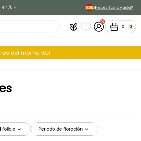
s 4.4/5
¿Necesitas ayuda?
Plantfit
Mis listas de favoritos
Mi cuenta
Cesta
0
0
ones del momento!
es
 follaje
Periodo de floración