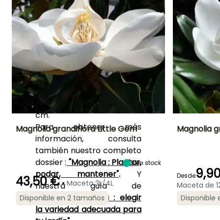
en mayo-junio flores
cerosas de 20 cm de color
crema, muy perfumadas,
dispuestas sobre hojas
muy grandes. Descubre
también el
M.
macrophylla
, una especie
de follaje exuberante con
flores blancas de hasta 25
cm.
Para obtener más
Magnolia grandiflora Little Gem
Magnolia g
información, consulta
Altura en la
Anchura en la
Exposición
Altura en la
también nuestro completo
madurez
madurez
madurez
Sol,
dossier :
"Magnolia : Plantar,
2.50 m
2.50 m
13 m
9
en stock
Semisombra
9,9
podar, mantener"
.
Y
Desde
43,50 €
•
Maceta 3L/4L
nuestra guía de
Maceta de 1
compra
"Magnolia : elegir
Disponible en 2 tamaños
Disponible
Periodo de floración
la variedad adecuada para
Periodo de
Rusticidad
Periodo de floraci
plantación
Hasta -15°C
razonable