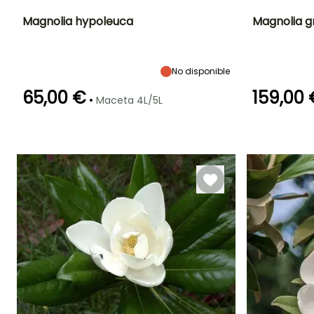
Magnolia hypoleuca
Magnolia gr
Altura en la
Anchura en la
Exposición
Altura en la
madurez
madurez
madurez
Sol
10 m
8 m
8 m
No disponible
65,00 €
159,00 
•
Maceta 4L/5L
Periodo de floración
Periodo de
Rusticidad
Periodo de floraci
plantación
Hasta -23,5°C
razonable
Mayo a Julio
Junio a Agost
Marzo a Mayo,
Septiembre a
Noviembre