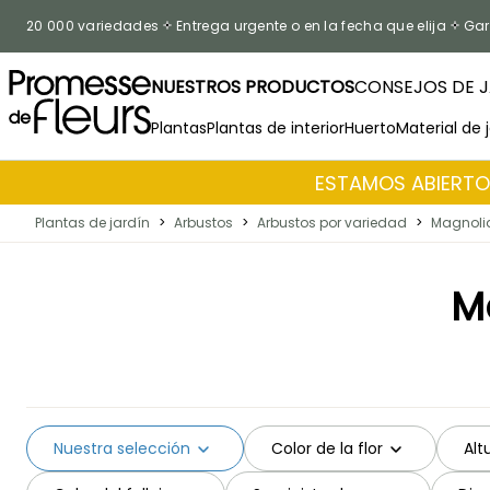
Ir al contenido
20 000 variedades
Entrega urgente o en la fecha que elija
Gar
NUESTROS PRODUCTOS
CONSEJOS DE J
Plantas
Plantas de interior
Huerto
Material de 
ESTAMOS ABIERTOS
Plantas de jardín
>
Arbustos
>
Arbustos por variedad
>
Magnoli
M
Nuestra selección
Color de la flor
Alt