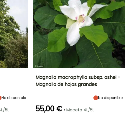
Magnolia macrophylla subsp. ashei -
Magnolia de hojas grandes
Exposición
Altura en la
Anchura en la
Exposición
madurez
madurez
Sol
Sol,
10 m
6 m
No disponible
No disponible
Semisombra
55,00 €
•
L/5L
Maceta 4L/5L
Rusticidad
Periodo de floración
Periodo de
Rusticidad
Hasta -18°C
plantación
Hasta -20,5°C
razonable