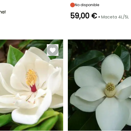
No disponible
ha!
59,00 €
•
Maceta 4L/5L
Periodo de floración
Periodo de
plantación
razonable
Junio a Julio
Marzo a Mayo,
Septiembre a
Noviembre