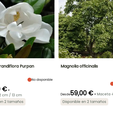
randiflora Purpan
Magnolia officinalis
Anchura en la
Exposición
Altura en la
Anchura en la
madurez
madurez
madurez
No disponible
Sol,
5 m
10 m
8 m
Semisombra
0 €
•
59,00 €
•
Maceta 4
Desde
2 cm / 13 cm
 en 2 tamaños
Disponible en 2 tamaños
Periodo de floración
Periodo de
ón
Periodo de
Rusticidad
plantación
plantación
Hasta -15°C
razonable
razonable