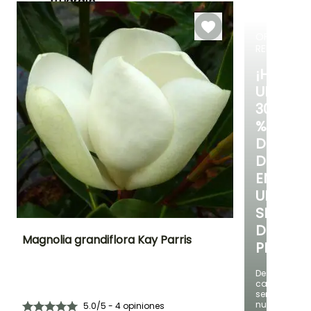
tu jardín".
Junio a
Junio a Agost
Marzo a Junio
Septiembre
OFERTA
¡TE ENCANTAN!
RELÁMPAG
Ver 9 opiniones
¡HASTA
UN
30
%
DE
DESCUE
EN
UNA
SELECC
DE
Magnolia grandiflora Kay Parris
PLANTAS
Altura en la
Anchura en la
Exposición
Descubre
madurez
madurez
Sol,
cada
4 m
2 m
Semisombra
semana
nuevas
5.0/5 - 4 opiniones