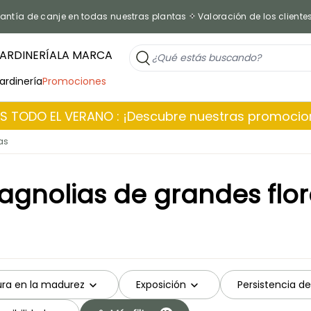
antía de canje en todas nuestras plantas
Valoración de los cliente
ARDINERÍA
LA MARCA
jardinería
Promociones
 TODO EL VERANO : ¡Descubre nuestras promoci
as
agnolias de grandes flor
ura en la madurez
Exposición
Persistencia del