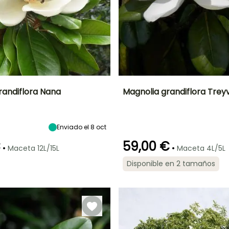
randiflora Nana
Magnolia grandiflora Trey
Anchura en la
Exposición
Altura en la
Anchura en la
madurez
madurez
madurez
Sol,
2 m
10 m
5 m
Enviado el 8 oct
Semisombra
€
59,00 €
•
•
Maceta 12L/15L
Maceta 4L/5L
Disponible en 2 tamaños
ón
Periodo de
Rusticidad
Periodo de floración
Periodo de
plantación
plantación
Hasta -12°C
razonable
razonable
Junio a Agosto
Febrero a Mayo,
Marzo a Junio
Septiembre a
Noviembre