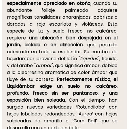
especialmente apreciado en otoño
, cuando su
abundante follaje palmeado adquiere
magníficas tonalidades anaranjadas, cobrizas o
doradas a rojo escarlata y violáceas. Esta
especie de luz y suelo fresco, no calcáreo,
requiere
una ubicación bien despejada en el
jardín, aislado o en alineación
, que permita
admirarlo en todo su esplendor. Su nombre de
Liquidámbar proviene del latín "
liquidus
", líquido,
y del árabe "
ambar
", que significa ámbar, debido
a la oleorresina aromática de color ámbar que
fluye de su corteza.
Perfectamente rústico, el
Liquidámbar exige un suelo no calcáreo,
profundo, fresco sin ser pantanoso, y una
exposición bien soleada.
Con el tiempo, han
surgido nuevas variedades:
‘Rotundiloba’
con
hojas lobuladas redondeadas,
‘Aurea’
con hojas
salpicadas de amarillo o ‘
Gum Ball’
que se
desarrolla con un porte en bola.