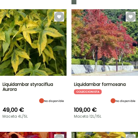
Liquidambar styraciflua
Liquidambar formosana
Aurora
COLECCIONISTA
No disponible
No disponible
49,00 €
109,00 €
Maceta 4L/5L
Maceta 12L/15L