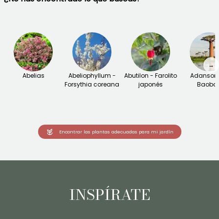
→
Abelias
Abeliophyllum -
Abutilon - Farolito
Adansoni
Forsythia coreana
japonés
Baoba
Encontrar las plantas adecuadas para mi jardín
INSPÍRATE