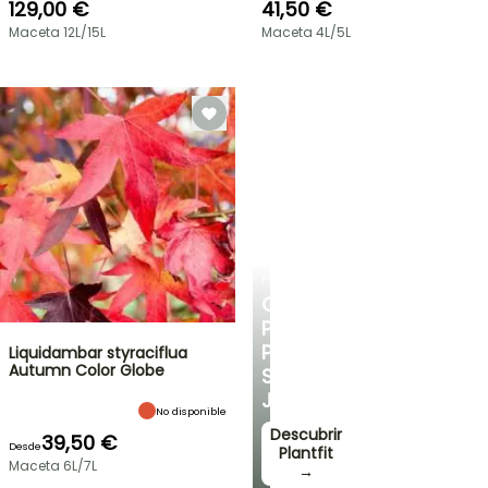
129,00 €
41,50 €
Maceta 12L/15L
Maceta 4L/5L
PLANTFIT
CONSEJOS
PERSONALIZADOS
PARA
Liquidambar styraciflua
Autumn Color Globe
SU
JARDÍN
No disponible
Descubrir
39,50 €
Desde
Plantfit
Maceta 6L/7L
→