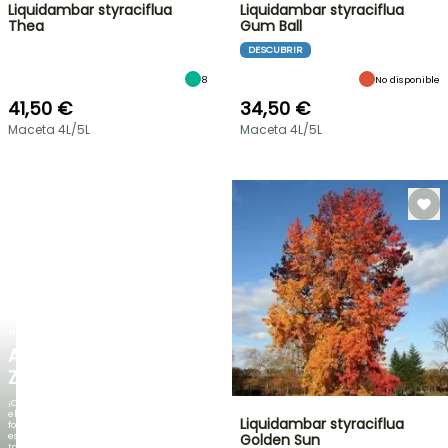
Liquidambar styraciflua
Liquidambar styraciflua
Thea
Gum Ball
DESCUBRIR
8
No disponible
41,50 €
34,50 €
Maceta 4L/5L
Maceta 4L/5L
NUEVO
AGAPANTHUS
ZAMBEZI
¡Cuando
el
Liquidambar styraciflua
follaje
es
Golden Sun
tan