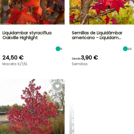
Liquidambar styraciflua
Semillas de Liquidámbar
Oakville Highlight
americano - Liquidam…
11
20
24,50 €
3,90 €
Desde
Maceta 1L/1,5L
Semillas
CREA
UN
RINCÓN
FRESCO