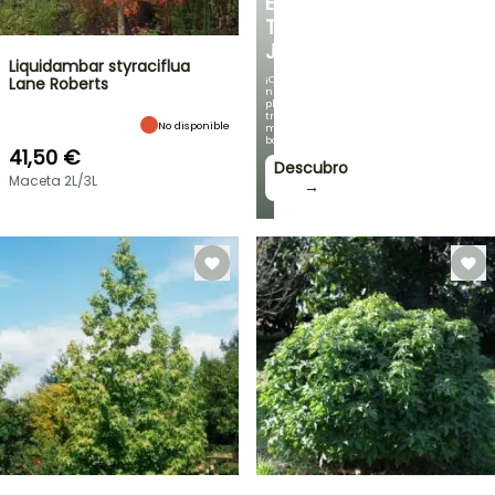
EN
TU
JARDÍN
Liquidambar styraciflua
¡Con
Lane Roberts
nuestras
plantas
trepadoras
No disponible
más
bonitas!
41,50 €
Descubro
Maceta 2L/3L
→