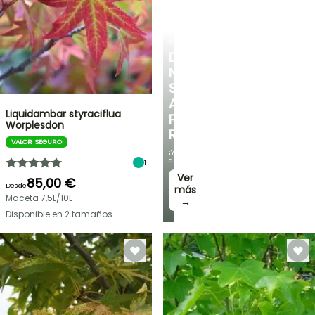
ARBUSTOS
DESCUBRE
NUESTRA
SELECCIÓN
A
Liquidambar styraciflua
PRECIOS
Worplesdon
REDUCIDOS
VALOR SEGURO
¡Y
ahorra!
1
Ver
85,00 €
Desde
más
Maceta 7,5L/10L
→
Disponible en 2 tamaños
OFERTA
RELÁMPAGO
¡HASTA
UN
30