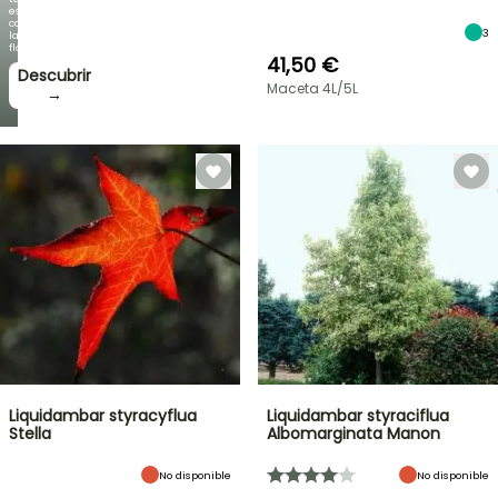
espectacular
como
3
la
floración!
41,50 €
Descubrir
Maceta 4L/5L
→
Liquidambar styracyflua
Liquidambar styraciflua
Stella
Albomarginata Manon
No disponible
No disponible