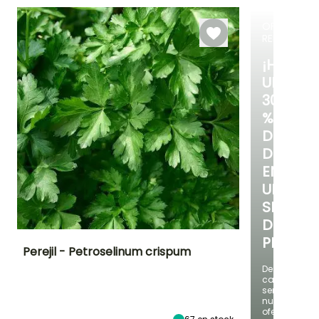
25e días
15e días
OFERTA
RELÁMPAG
¡HASTA
UN
30
%
DE
DESCUE
EN
UNA
SELECC
DE
PLANTAS
Perejil - Petroselinum crispum
Descubre
cada
Dificultad de
Altura en la
Período de siembra
cultivo
madurez
semana
Principiante
60 cm
nuevas
Febrero a
ofertas
Septiembre