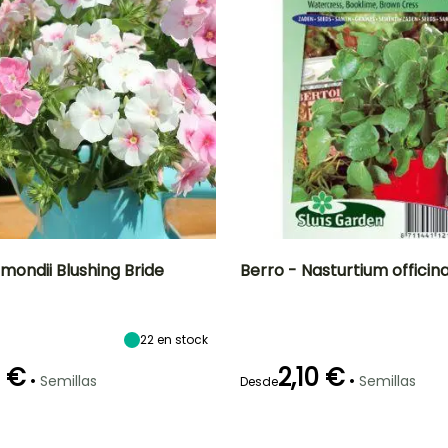
mondii Blushing Bride
Berro - Nasturtium officin
ón
Altura en la
Exposición
Dificultad de
Altura en la
P
madurez
cultivo
madurez
Sol,
30 cm
Principiante
20 cm
22
en stock
Semisombra
0 €
2,10 €
•
•
Semillas
Semillas
Desde
Método de siembra
Periodo de cosecha
Método de siembra
Siembra sin