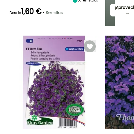
67
en stock
¡Aprovec
1,60 €
•
Semillas
→
Desde
Germinación
Método de siembra
Periodo de cosecha
30e días
Siembra sin
protección,
Mayo a
Siembra a
Noviembre
cubierto