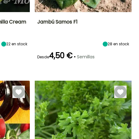
nilla Cream
Jambú Samos F1
Exposición
Dificultad de
Altura en la
Período de siembra
cultivo
madurez
Sol,
Principiante
40 cm
Semisombra
22
en stock
Febrero a Abril,
28
en stock
Julio a
4,50 €
Septiembre
•
Semillas
Desde
Germinación
Método de siembra
Periodo de cosecha
16e días
Siembra sin
protección,
Marzo a Junio,
Siembra a
Septiembre a
cubierto
Noviembre