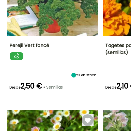
Perejil Vert foncé
Tagetes pa
(semillas)
Dificultad de
Altura en la
Período de siembra
Periodo de floraci
cultivo
madurez
Principiante
60 cm
Febrero a
Junio a
Septiembre
Septiembre
23
en stock
2,50 €
2,10
•
Semillas
Desde
Desde
Germinación
Método de siembra
Periodo de cosecha
Germinación
30e días
Siembra sin
14e días
protección
Enero a
Diciembre