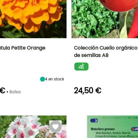
tula Petite Orange
Colección Cuello orgánico
de semillas AB
ón
Altura en la
Exposición
madurez
Sol,
20 cm
Semisombra
4
en stock
 €
24,50 €
•
Bolsa
Método de siembra
Siembra a
cubierto