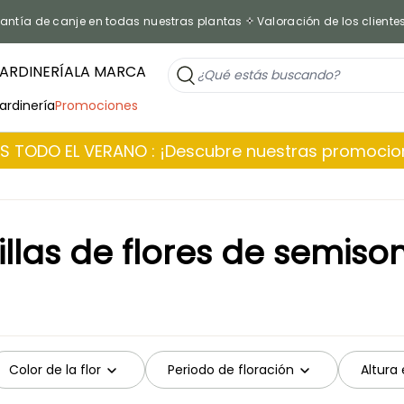
antía de canje en todas nuestras plantas
Valoración de los cliente
ARDINERÍA
LA MARCA
jardinería
Promociones
 TODO EL VERANO : ¡Descubre nuestras promoci
llas de flores de semis
Color de la flor
Periodo de floración
Altura