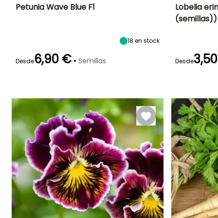
Petunia Wave Blue F1
Lobelia eri
(semillas))
Periodo de floración
Altura en la
Exposición
Periodo de floraci
madurez
Sol,
25 cm
18
en stock
Semisombra
Junio a
Junio a Agost
Octubre
6,90 €
3,50
•
Semillas
Desde
Desde
Germinación
Germinación
18e días
18e días