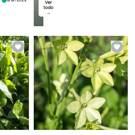
18
en stock
Ver
todo
→