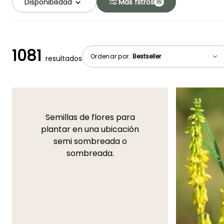
Disponibilidad
Más filtros
16
1081
Ordenar por:
resultados
Semillas de flores para
plantar en una ubicación
semi sombreada o
sombreada.