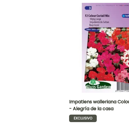
Siembra sin
protección,
Mayo a
protección,
Siembra a
Septiembre
Siembra a
cubierto
O
cubierto
NTO
IÓN
!
Impatiens walleriana Colo
- Alegría de la casa
Periodo de floración
Altura en la
madurez
EXCLUSIVO
20 cm
Junio a
Octubre