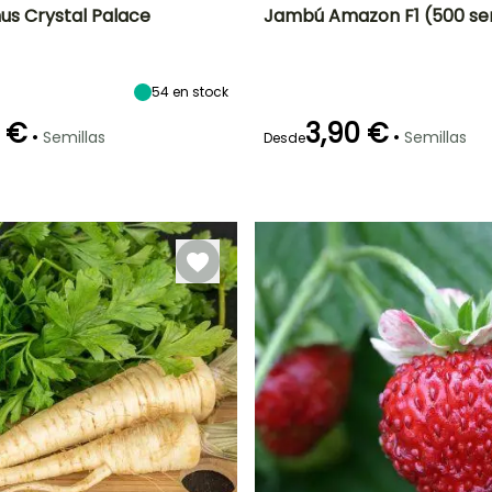
nus Crystal Palace
Jambú Amazon F1 (500 sem
ón
Altura en la
Exposición
Dificultad de
Altura en la
P
madurez
cultivo
madurez
Sol,
10 cm
Principiante
20 cm
54
en stock
Semisombra
o
 €
3,90 €
•
•
Semillas
Semillas
Desde
Germinación
Método de siembra
P
16e días
Siembra sin
protección