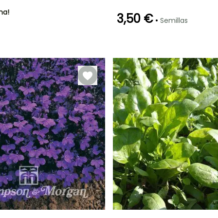
ha!
3,50 €
•
Semillas
Germinación
18e días