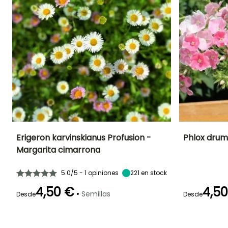
Erigeron karvinskianus Profusion -
Phlox drum
Margarita cimarrona
Periodo de floración
Altura en la
Exposición
Periodo de floraci
madurez
Sol,
20 cm
5.0/5 - 1 opiniones
221
en stock
Semisombra
Junio a
Julio a
Octubre
Septiembre
4,50 €
4,5
•
Semillas
Desde
Desde
Germinación
Germinación