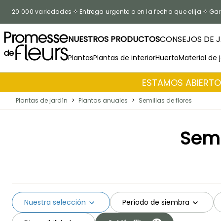
Ir al contenido
20 000 variedades
Entrega urgente o en la fecha que elija
Gar
NUESTROS PRODUCTOS
CONSEJOS DE J
Plantas
Plantas de interior
Huerto
Material de 
ESTAMOS ABIERTOS
Plantas de jardín
>
Plantas anuales
>
Semillas de flores
Semi
Nuestra selección
Período de siembra