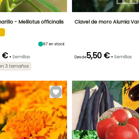
rillo - Melilotus officinalis
Clavel de moro Alumia Va
Altura en la
Período de siembra
Periodo de floración
Altura en la
madurez
madurez
90 cm
25 cm
Marzo a Mayo
67
en stock
Junio a
Septiembre
0 €
5,50 €
•
•
Semillas
Semillas
Desde
 en 3 tamaños
Método de siembra
Periodo de cosecha
Siembra sin
Germinación
protección
14e días
Junio a Julio