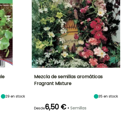
ale
Mezcla de semillas aromáticas
Fragrant Mixture
eríodo de siembra
Periodo de floración
Altura en la
Exposición
madurez
Sol,
50 cm
29
en stock
35
en stock
Semisombra
Marzo a Junio
Junio a
Octubre
6,50 €
•
Semillas
Desde
Germinación