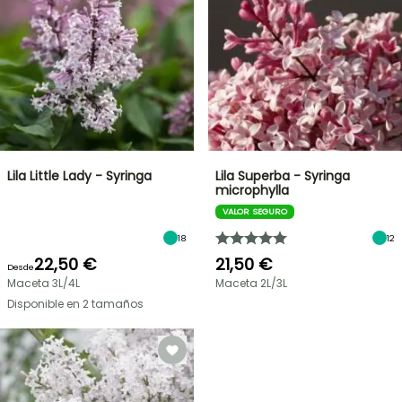
Lila Little Lady - Syringa
Lila Superba - Syringa
microphylla
VALOR SEGURO
18
12
22,50 €
21,50 €
Desde
Maceta 3L/4L
Maceta 2L/3L
Disponible en 2 tamaños