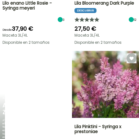
Lilo enano Little Rosie -
Lila Bloomerang Dark Purple
Syringa meyeri
DESCUBRIR
3
12
37,90 €
27,50 €
Desde
Maceta 3L/4L
Maceta 3L/4L
Disponible en 2 tamaños
Disponible en 2 tamaños
NUEVO
AGAPANTHUS
ZAMBEZI
¡Cuando
el
Lila Pinktini - Syringa x
follaje
es
prestoniae
tan
espectacular