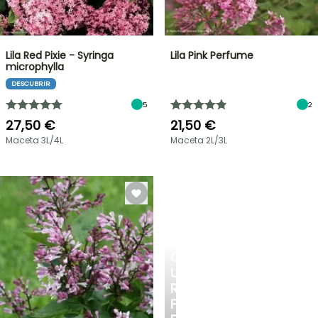
Lila Red Pixie - Syringa
Lila Pink Perfume
microphylla
DESCUBRIR
5
2
27,50 €
21,50 €
Maceta 3L/4L
Maceta 2L/3L
CREA
UN
RINCÓN
FRESCO