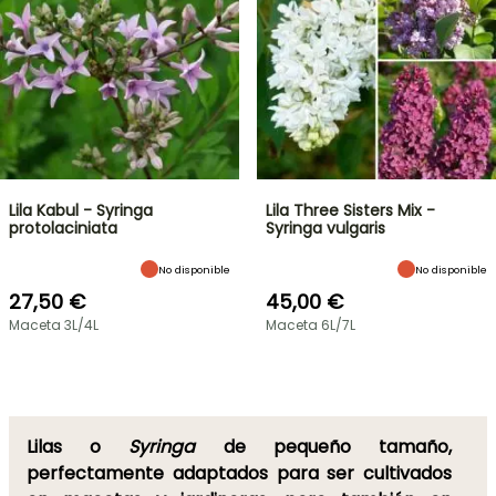
Lila Kabul - Syringa
Lila Three Sisters Mix -
protolaciniata
Syringa vulgaris
No disponible
No disponible
27,50 €
45,00 €
Maceta 3L/4L
Maceta 6L/7L
Lilas o
Syringa
de pequeño tamaño,
perfectamente adaptados para ser cultivados