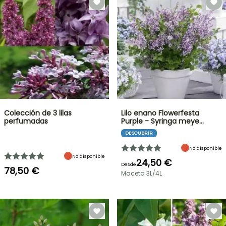
Colección de 3 lilas
Lilo enano Flowerfesta
perfumadas
Purple - Syringa meye…
DESCUBRIR
No disponible
No disponible
24,50 €
Desde
78,50 €
Maceta 3L/4L