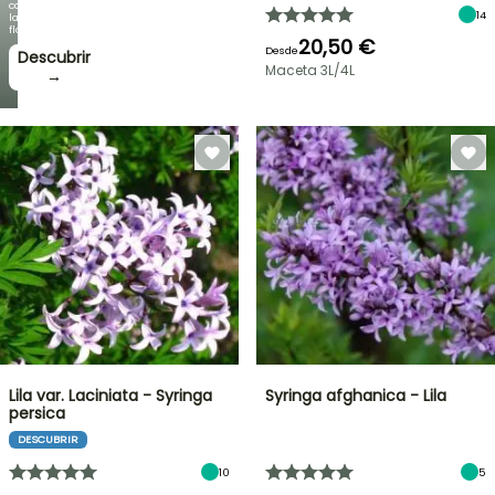
como
14
la
floración!
20,50 €
Desde
Descubrir
Maceta 3L/4L
→
Lila var. Laciniata - Syringa
Syringa afghanica - Lila
persica
DESCUBRIR
10
5