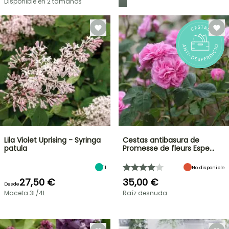
Disponible en 2 tamaños
Lila Violet Uprising - Syringa
Cestas antibasura de
patula
Promesse de fleurs Espe…
11
No disponible
27,50 €
35,00 €
Desde
Maceta 3L/4L
Raíz desnuda