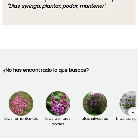
"Lilas, syringa: plantar, podar, mantener"
.
¿No has encontrado lo que buscas?
→
Lilas remontantes
Lilas de flores
Lilas silvestres
Lilas comp
dobles