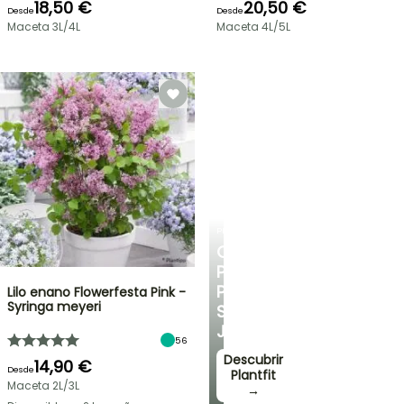
18,50 €
20,50 €
Desde
Desde
Maceta 3L/4L
Maceta 4L/5L
PLANTFIT
CONSEJOS
PERSONALIZADOS
PARA
Lilo enano Flowerfesta Pink -
Syringa meyeri
SU
JARDÍN
56
Descubrir
14,90 €
Desde
Plantfit
Maceta 2L/3L
→