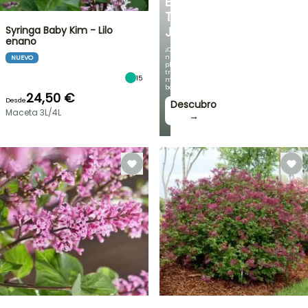
EN
TU
Syringa Baby Kim - Lilo
JARDÍN
enano
¡Con
nuestras
NUEVO
plantas
trepadoras
15
más
bonitas!
24,50 €
Desde
Descubro
Maceta 3L/4L
→