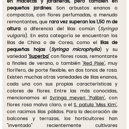
en macetas y jardineras, pero también en
pequeños jardines
. Son arbustos enanos o
compactos, con flores perfumadas, a menudo
remontantes, que
rara vez superan los 1,50 m de
altura
a diferencia del lilas común (
Syringa
vulgaris
). En esta categoría se encuentran los
lilas de China o de Corea, como el
lilas de
pequeñas hojas
(
Syringa microphylla
) y su
variedad
'Superba'
con flores rosas, remontante
a finales de verano, o también
'Red Pixie'
, muy
florífero, de porte flexible, en dos tonos de rosa.
Existen muchas otras variedades de lilas enanos,
cada una con sus propias características y
colores de flores. Entre las más conocidas,
mencionamos el
Syringa meyeri 'Palibin'
, con
flores rosa malva claro, o el
S. patula 'Miss Kim'
,
con racimos lilas pálidos. Para la decoración de
balcones y terrazas, los horticultores han
"inventado" recientemente cultivares