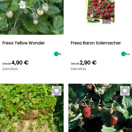
Fresa Yellow Wonder
Fresa Baron Solemacher
12
54
4,90 €
2,90 €
Desde
Desde
Semillas
Semillas
OFERTA
RELÁMPAGO
¡HASTA
UN
30
%
BULBOS
DE
DE
PRIMAVERA
DESCUENTO
NOVEDADES