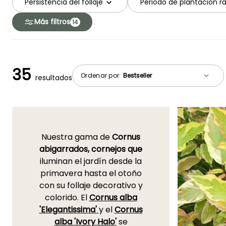
Persistencia del follaje
Periodo de plantación r
Más filtros
14
35
Ordenar por:
resultados
Nuestra gama de
Cornus
abigarrados, cornejos que
iluminan el jardín desde la
primavera hasta el otoño
con su follaje decorativo y
colorido. El
Cornus alba
'Elegantissima'
y el
Cornus
alba 'Ivory Halo'
se