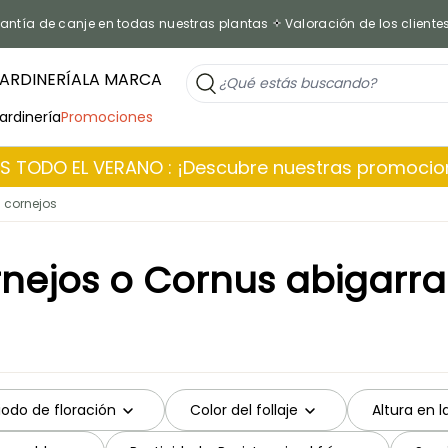
antía de canje en todas nuestras plantas
Valoración de los cliente
ARDINERÍA
LA MARCA
jardinería
Promociones
 TODO EL VERANO : ¡Descubre nuestras promoci
 cornejos
nejos o Cornus abigarr
iodo de floración
Color del follaje
Altura en 