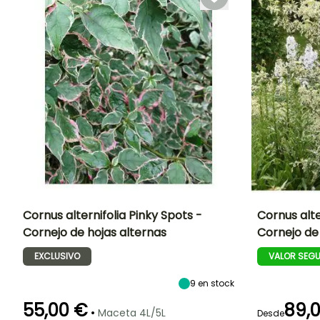
Cornus alternifolia Pinky Spots -
Cornus alte
Cornejo de hojas alternas
Cornejo de
Altura en la
Anchura en la
Exposición
Altura en la
madurez
madurez
madurez
Sol,
EXCLUSIVO
VALOR SEG
3.50 m
2.50 m
3 m
Semisombra
9
en stock
55,00 €
89,
•
Maceta 4L/5L
Desde