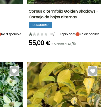
Cornus alternifolia Golden Shadows -
Cornejo de hojas alternas
Exposición
Altura en la
Anchura en la
Exposición
madurez
madurez
Sol,
Sol,
DESCUBRIR
3 m
2 m
Semisombra
Semisombra
No disponible
1.0/5 - 1 opiniones
No disponible
55,00 €
•
Maceta 4L/5L
Rusticidad
Periodo de floración
Periodo de
Rusticidad
plantación
Hasta -23,5°C
Hasta -29°C
razonable
Mayo a Junio
Marzo a Mayo,
Septiembre a
Noviembre