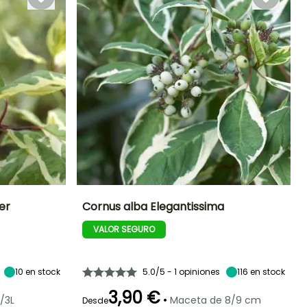
er
Cornus alba Elegantissima
VALOR SEGURO
Exposición
Altura en la
Anchura en la
Exposición
madurez
madurez
Sol,
Sol,
2.50 m
2.50 m
Semisombra
Semisombra
10
en stock
5.0/5 - 1 opiniones
116
en stock
3,90 €
•
/3L
Maceta de 8/9 cm
Desde