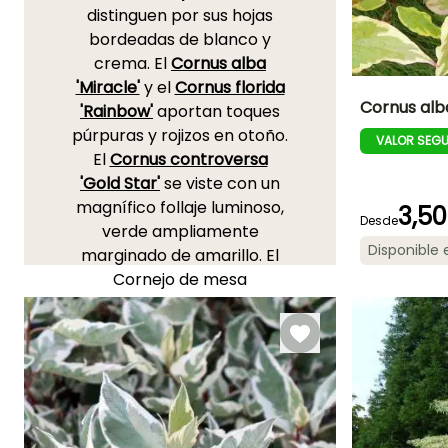
distinguen por sus hojas
bordeadas de blanco y
crema. El
Cornus alba
'Miracle'
y el
Cornus florida
Cornus alb
'Rainbow'
aportan toques
púrpuras y rojizos en otoño.
VALOR SEG
Altura en la
El
Cornus controversa
madurez
2 m
'Gold Star'
se viste con un
magnífico follaje luminoso,
3,50
Desde
verde ampliamente
Disponible
marginado de amarillo. El
Periodo de floraci
Cornejo de mesa
Mayo a Juni
abigarrado, o
Cornus
controversa 'Variegata'
,
dotado de una
arquitectura única, se viste
con un follaje ampliamente
abigarrado de crema, se
cubre en verano de flores