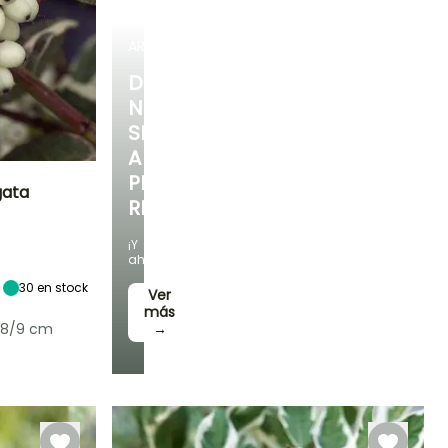
ARBUSTOS
DESCUBRE
NUESTRA
SELECCIÓN
A
PRECIOS
gata
REDUCIDOS
Exposición
¡Y
Sol,
ahorra!
Semisombra
30
en stock
Ver
más
 8/9 cm
→
Rusticidad
Hasta -34,5°C