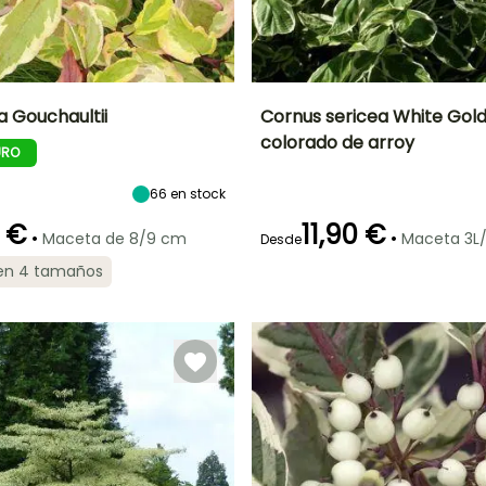
a Gouchaultii
Cornus sericea White Gold
colorado de arroy
URO
Anchura en la
Exposición
Altura en la
Anchura en la
madurez
madurez
madurez
Sol,
1.70 m
1.50 m
1 m
Semisombra
66
en stock
 €
11,90 €
•
•
Maceta de 8/9 cm
Maceta 3L
Desde
 en 4 tamaños
ón
Periodo de
Rusticidad
plantación
Hasta -34,5°C
Periodo de floración
Periodo de
razonable
plantación
o
razonable
Febrero a Mayo,
Mayo a Junio
Septiembre a
Marzo a Mayo,
Noviembre
Septiembre a
Noviembre