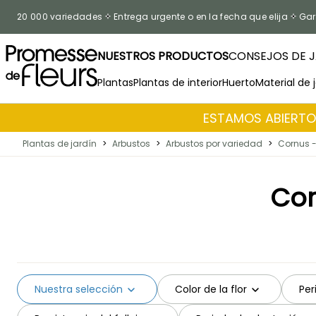
Ir al contenido
20 000 variedades
Entrega urgente o en la fecha que elija
Gar
NUESTROS PRODUCTOS
CONSEJOS DE J
Plantas
Plantas de interior
Huerto
Material de 
ESTAMOS ABIERTOS
Plantas de jardín
>
Arbustos
>
Arbustos por variedad
>
Cornus -
Cor
Nuestra selección
Color de la flor
Per