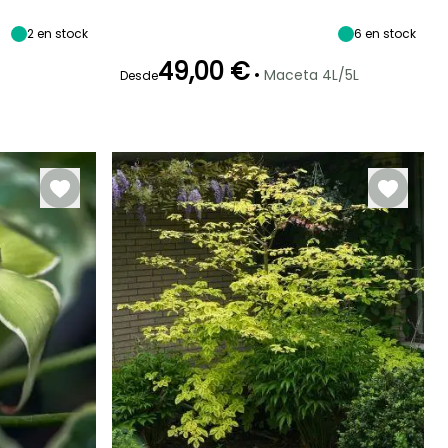
Exposición
Altura en la
Anchura en la
Exposición
madurez
madurez
Sol,
Sol,
3.50 m
2.50 m
Semisombra
Semisombra
2
en stock
6
en stock
49,00 €
•
Maceta 4L/5L
Desde
Rusticidad
Periodo de floración
Periodo de
Rusticidad
plantación
Hasta -23,5°C
Hasta -29°C
razonable
Julio a Agosto
Marzo a Mayo,
Septiembre a
Noviembre