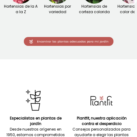
Hortensias de la A
Hortensias por
Hortensias de
Hortensias
a la Z
variedad
corteza colorida
color de f
Encontrar las plantas adecuadas para mi jardín
Especialistas en plantas de
Plantfit, nuestra aplicación
jardín
contra el desperdicio
Desde nuestros orígenes en
Consejos personalizados para
1950, estamos comprometidos
ayudarte a elegir las plantas