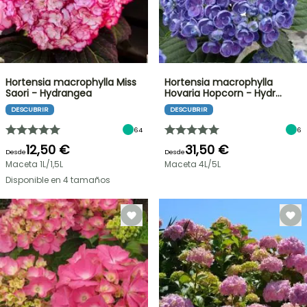
Hortensia macrophylla Miss
Hortensia macrophylla
Saori - Hydrangea
Hovaria Hopcorn - Hydr…
DESCUBRIR
DESCUBRIR
64
6
12,50 €
31,50 €
Desde
Desde
Maceta 1L/1,5L
Maceta 4L/5L
Disponible en 4 tamaños