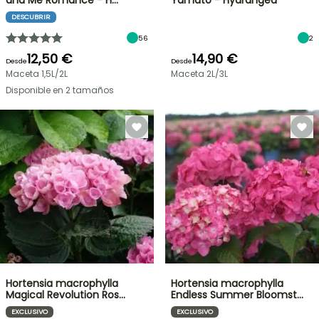
and Me Romance - H…
Yamato - Hydrangea
DESCUBRIR
56
2
12,50 €
14,90 €
Desde
Desde
Maceta 1,5L/2L
Maceta 2L/3L
Disponible en 2 tamaños
Hortensia macrophylla
Hortensia macrophylla
Magical Revolution Ros…
Endless Summer Bloomst…
EXCLUSIVO
EXCLUSIVO