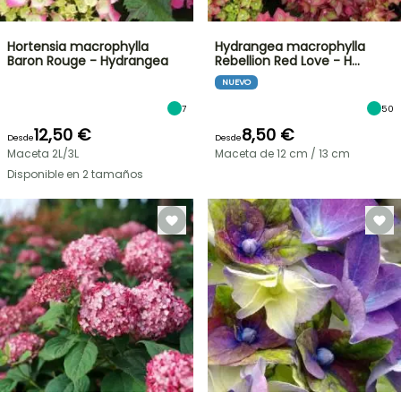
Hortensia macrophylla
Hydrangea macrophylla
Baron Rouge - Hydrangea
Rebellion Red Love - H…
NUEVO
7
50
12,50 €
8,50 €
Desde
Desde
Maceta 2L/3L
Maceta de 12 cm / 13 cm
Disponible en 2 tamaños