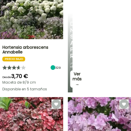
ARBUSTOS
DESCUBRE
NUESTRA
SELECCIÓN
A
Hortensia arborescens
PRECIOS
Annabelle
REDUCIDOS
PRECIO BAJO
¡Y
ahorra!
329
Ver
3,70 €
Desde
más
Maceta de 8/9 cm
→
Disponible en 5 tamaños
OFERTA
RELÁMPAGO
¡HASTA
UN
30