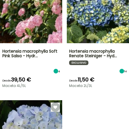
Hortensia macrophylla Soft
Hortensia macrophylla
Pink Salsa - Hydr…
Renate Steiniger - Hyd…
EXCLUSIVO
4
14
39,50 €
11,50 €
Desde
Desde
Maceta 4L/5L
Maceta 2L/3L