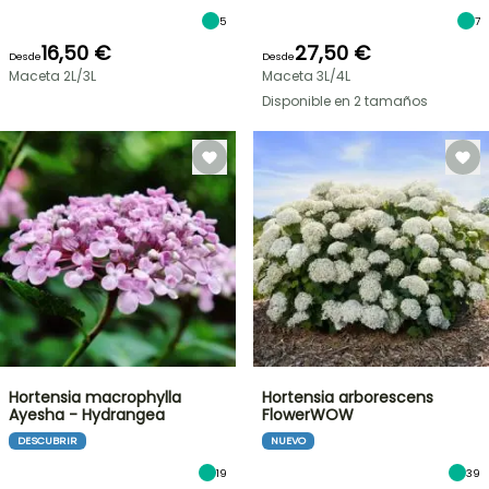
5
7
16,50 €
27,50 €
Desde
Desde
Maceta 2L/3L
Maceta 3L/4L
Disponible en 2 tamaños
Hortensia macrophylla
Hortensia arborescens
Ayesha - Hydrangea
FlowerWOW
DESCUBRIR
NUEVO
19
39