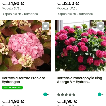
14,90 €
12,50 €
Desde
Desde
Maceta 2L/3L
Maceta 1L/1,5L
Disponible en 2 tamaños
Disponible en 2 tamaños
Hortensia serrata Precioza -
Hortensia macrophylla King
Hydrangea
George V - Hydran…
VALOR SEGURO
14
27
14,90 €
11,90 €
Desde
Desde