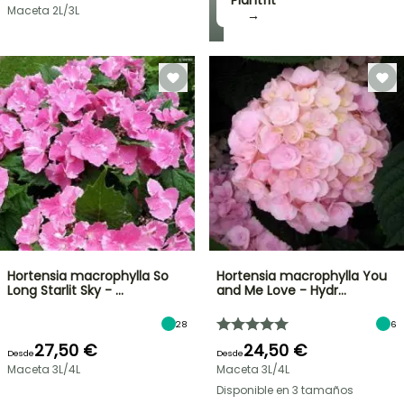
Plantfit
Maceta 2L/3L
→
Hortensia macrophylla So
Hortensia macrophylla You
Long Starlit Sky - …
and Me Love - Hydr…
28
6
27,50 €
24,50 €
Desde
Desde
Maceta 3L/4L
Maceta 3L/4L
Disponible en 3 tamaños