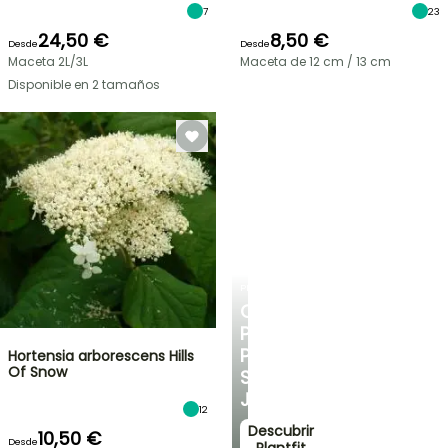
7
23
24,50 €
8,50 €
Desde
Desde
Maceta 2L/3L
Maceta de 12 cm / 13 cm
Disponible en 2 tamaños
PLANTFIT
CONSEJOS
PERSONALIZADOS
PARA
Hortensia arborescens Hills
Of Snow
SU
JARDÍN
12
Descubrir
10,50 €
Desde