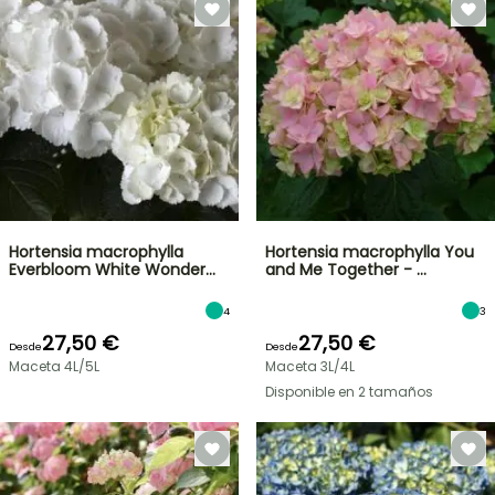
Hortensia macrophylla
Hortensia macrophylla You
Everbloom White Wonder…
and Me Together - …
4
3
27,50 €
27,50 €
Desde
Desde
Maceta 4L/5L
Maceta 3L/4L
Disponible en 2 tamaños