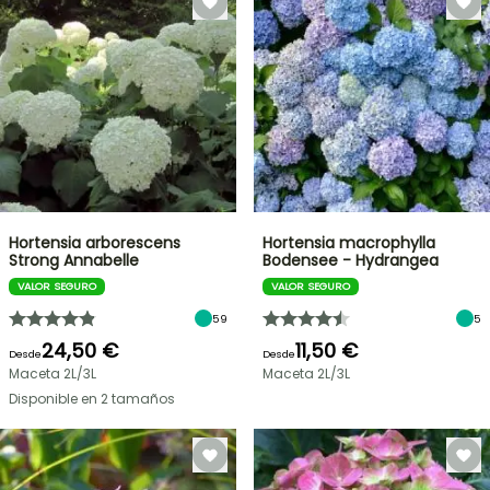
Hortensia arborescens
Hortensia macrophylla
Strong Annabelle
Bodensee - Hydrangea
VALOR SEGURO
VALOR SEGURO
59
5
24,50 €
11,50 €
Desde
Desde
Maceta 2L/3L
Maceta 2L/3L
Disponible en 2 tamaños