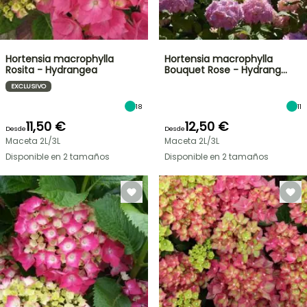
Hortensia macrophylla
Hortensia macrophylla
Rosita - Hydrangea
Bouquet Rose - Hydrang…
EXCLUSIVO
18
11
11,50 €
12,50 €
Desde
Desde
Maceta 2L/3L
Maceta 2L/3L
Disponible en 2 tamaños
Disponible en 2 tamaños