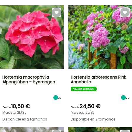
Hortensia macrophylla
Hortensia arborescens Pink
Alpenglühen - Hydrangea
Annabelle
VALOR SEGURO
37
20
10,50 €
24,50 €
Desde
Desde
Maceta 2L/3L
Maceta 2L/3L
Disponible en 2 tamaños
Disponible en 2 tamaños