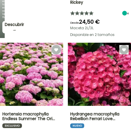
es
Rickey
tan
espectacular
como
4
la
floración!
24,50 €
Desde
Descubrir
Maceta 2L/3L
→
Disponible en 2 tamaños
Hortensia macrophylla
Hydrangea macrophylla
Endless Summer The Ori…
Rebellion Ferrari Love…
EXCLUSIVO
NUEVO