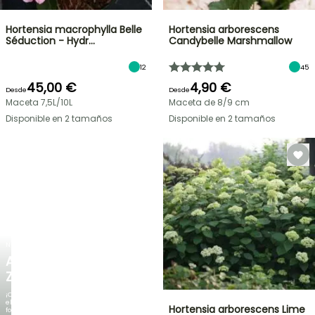
Hortensia macrophylla Belle
Hortensia arborescens
Séduction - Hydr…
Candybelle Marshmallow
12
45
45,00 €
4,90 €
Desde
Desde
Maceta 7,5L/10L
Maceta de 8/9 cm
Disponible en 2 tamaños
Disponible en 2 tamaños
NUEVO
AGAPANTHUS
ZAMBEZI
¡Cuando
el
Hortensia arborescens Lime
follaje