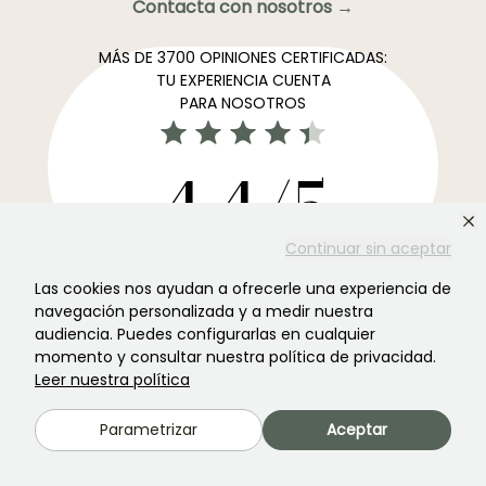
Contacta con nosotros →
MÁS DE 3700 OPINIONES CERTIFICADAS:
TU EXPERIENCIA CUENTA
PARA NOSOTROS
4,4/5
Continuar sin aceptar
Todos los comentarios →
Las cookies nos ayudan a ofrecerle una experiencia de
El boletín informativo más preferido de los jardines →
navegación personalizada y a medir nuestra
Recibe nuestros consejos y ofertas para disfrutar de tu
audiencia. Puedes configurarlas en cualquier
momento y consultar nuestra política de privacidad.
jardin en todas las estaciones del año
Leer nuestra política
Parametrizar
Aceptar
Registrarse →