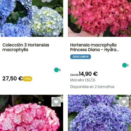
Colección 3 Hortensias
Hortensia macrophylla
macrophylla
Princess Diana - Hydra…
DESCUBRIR
3
5
14,90 €
Desde
27,50 €
-25%
Maceta 1,5L/2L
Disponible en 2 tamaños