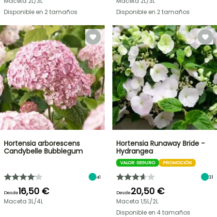
Maceta 2L/3L
Maceta 2L/3L
Disponible en 2 tamaños
Disponible en 2 tamaños
Hortensia arborescens
Hortensia Runaway Bride -
Candybelle Bubblegum
Hydrangea
VALOR SEGURO
PROMOCIÓN
41
31
16,50 €
20,50 €
Desde
Desde
Maceta 3L/4L
Maceta 1,5L/2L
Disponible en 4 tamaños