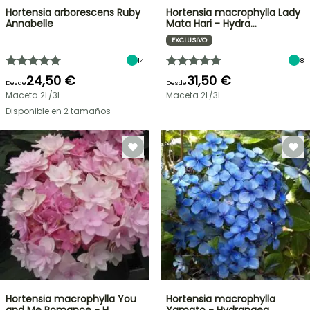
Hortensia arborescens Ruby
Hortensia macrophylla Lady
Annabelle
Mata Hari - Hydra…
EXCLUSIVO
14
8
24,50 €
31,50 €
Desde
Desde
Maceta 2L/3L
Maceta 2L/3L
Disponible en 2 tamaños
Hortensia macrophylla You
Hortensia macrophylla