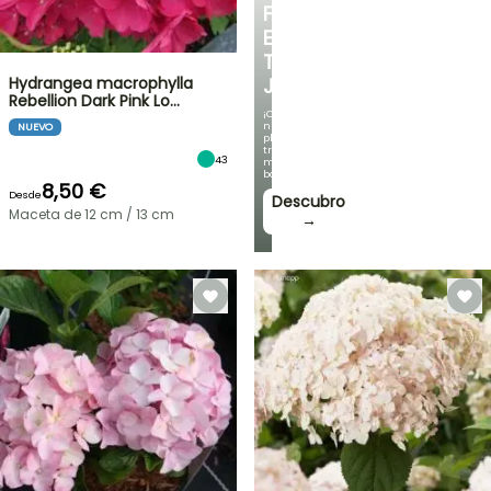
FRESCO
EN
TU
Hydrangea macrophylla
JARDÍN
Rebellion Dark Pink Lo…
¡Con
nuestras
NUEVO
plantas
trepadoras
43
más
bonitas!
8,50 €
Desde
Descubro
Maceta de 12 cm / 13 cm
→