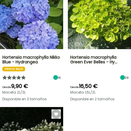
Hortensia macrophylla Nikko
Hortensia macrophylla
Blue - Hydrangea
Green Ever Belles - Hy…
PRECIO BAJO
16
29
9,90 €
16,50 €
Desde
Desde
Maceta 2L/3L
Maceta 1,5L/2L
Disponible en 3 tamaños
Disponible en 2 tamaños