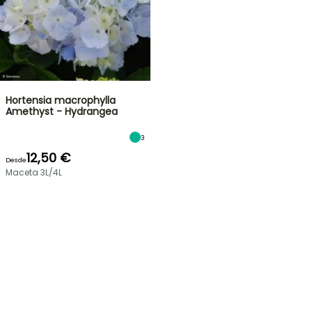
Hortensia macrophylla
Amethyst - Hydrangea
3
12,50 €
Desde
Maceta 3L/4L