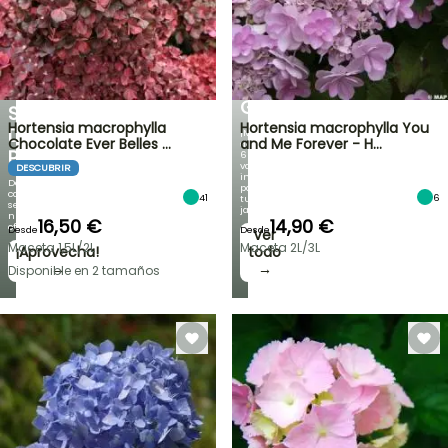
%
BULBOS
DE
DE
PRIMAVERA
DESCUENTO
NOVEDADES
EN
IRIS
UNA
GERMANICA
SELECCIÓN
Hortensia macrophylla
Hortensia macrophylla You
DE
¡Más
Chocolate Ever Belles …
and Me Forever - H…
de
PLANTAS!
60
variedades
DESCUBRIR
inéditas
Descubre
para
cada
41
6
tu
semana
jardín!
nuevas
16,50 €
14,90 €
ofertas
Desde
Desde
Ver
Maceta 1,5L/2L
Maceta 2L/3L
¡Aprovecha!
todo
→
→
Disponible en 2 tamaños