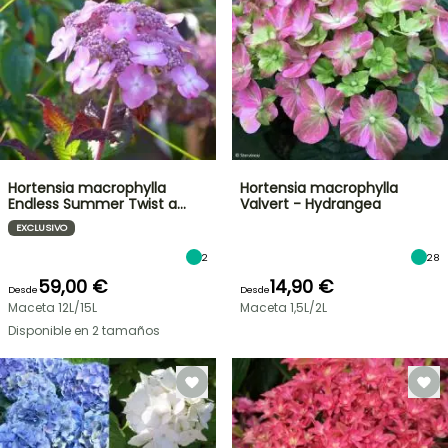
Hortensia macrophylla
Hortensia macrophylla
Endless Summer Twist a…
Valvert - Hydrangea
EXCLUSIVO
2
28
59,00 €
14,90 €
Desde
Desde
Maceta 12L/15L
Maceta 1,5L/2L
Disponible en 2 tamaños