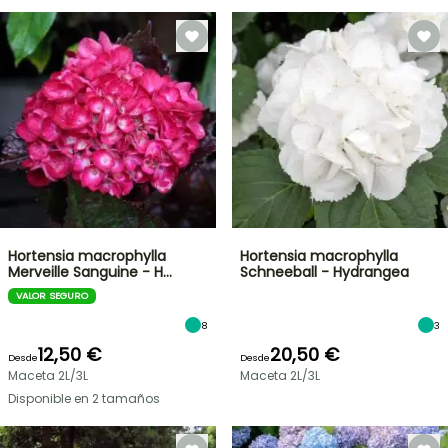
Hortensia macrophylla
Hortensia macrophylla
Merveille Sanguine - H…
Schneeball - Hydrangea
VALOR SEGURO
8
3
12,50 €
20,50 €
Desde
Desde
Maceta 2L/3L
Maceta 2L/3L
Disponible en 2 tamaños