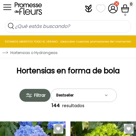
Ir al contenido
0
Plantfit
Mis listas de favo
Mi cuenta
Cesta
0
ESTAMOS ABIERTOS TODO EL VERANO : ¡Descubre nuestras promociones del momento!
⋯
>
Hortensias o Hydrangeas
Hortensias en forma de bola
Filtrar
144
resultados