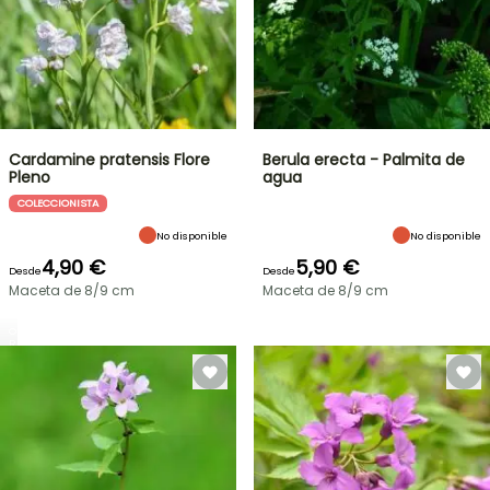
Cardamine pratensis Flore
Berula erecta - Palmita de
Pleno
agua
COLECCIONISTA
No disponible
No disponible
4,90 €
5,90 €
Desde
Desde
Maceta de 8/9 cm
Maceta de 8/9 cm
OFERTA
RELÁMPAGO
¡HASTA
UN
30
%
BULBOS
DE
DE
PRIMAVERA
DESCUENTO