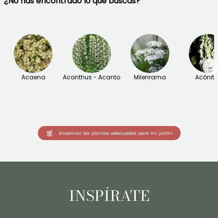
¿No has encontrado lo que buscas?
→
Acaena
Acanthus - Acanto
Milenrama
Acónit
Encontrar las plantas adecuadas para mi jardín
INSPÍRATE