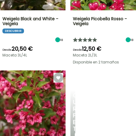
Weigela Black and White -
Weigela Picobella Rosso -
Veigela
Veigela
DESCUBRIR
18
18
20,50 €
12,50 €
Desde
Desde
Maceta 3L/4L
Maceta 2L/3L
Disponible en 2 tamaños
CREA
UN
RINCÓN
FRESCO
EN
TU
JARDÍN