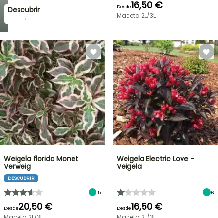
16,50 €
Desde
Descubrir
Maceta 2L/3L
→
Weigela florida Monet
Weigela Electric Love -
Verweig
Veigela
DESCUBRIR
15
6
20,50 €
16,50 €
Desde
Desde
Maceta 2L/3L
Maceta 2L/3L