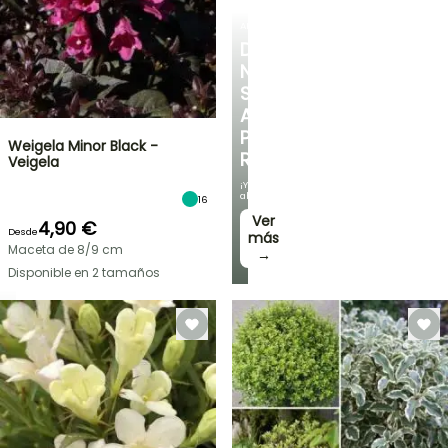
ARBUSTOS
DESCUBRE
NUESTRA
SELECCIÓN
A
PRECIOS
Weigela Minor Black -
REDUCIDOS
Veigela
¡Y
ahorra!
16
Ver
4,90 €
Desde
más
Maceta de 8/9 cm
→
Disponible en 2 tamaños
OFERTA
RELÁMPAGO
¡HASTA
UN
30
%
BULBOS
DE
DE
PRIMAVERA
DESCUENTO