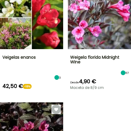
Veigelas enanos
Weigela florida Midnight
Wine
117
3
4,90 €
Desde
42,50 €
-18%
Maceta de 8/9 cm