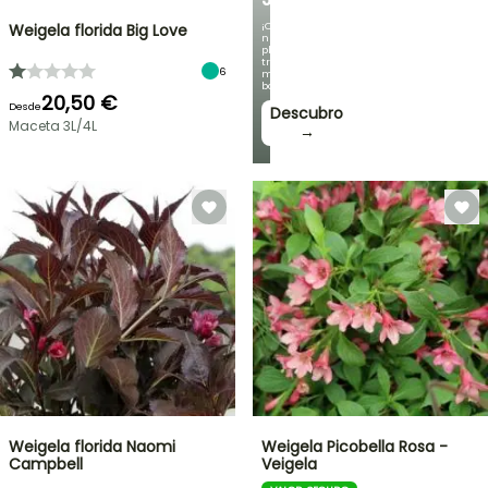
¡Con
Weigela florida Big Love
nuestras
plantas
trepadoras
6
más
bonitas!
20,50 €
Desde
Descubro
Maceta 3L/4L
→
Weigela florida Naomi
Weigela Picobella Rosa -
Campbell
Veigela