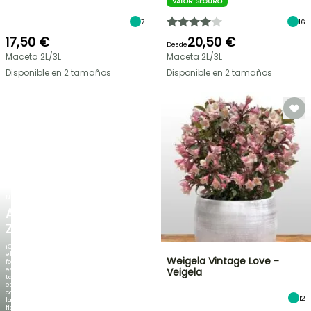
VALOR SEGURO
7
16
17,50 €
20,50 €
Desde
Maceta 2L/3L
Maceta 2L/3L
Disponible en 2 tamaños
Disponible en 2 tamaños
NUEVO
AGAPANTHUS
ZAMBEZI
¡Cuando
el
Weigela Vintage Love -
follaje
es
Veigela
tan
espectacular
como
12
la
floración!