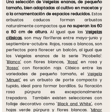
Una selección de Veigelas enanas, de pequeño
tamaño, bien adaptadas al cultivo en macetas y
a la ornamentación de espacios reducidos.
Estos
arbustos caducos forman arbustos
naturalmente compactos que
no superan los 60
a 80 cm de altura.
Al igual que las
Veigelas
clásicas
, son muy floríferas entre mayo-junio y
septiembre-octubre. Rojos, rosas o blancos, son
perfectos para florecer un balcón, al igual que
los Veigelas enanos de la serie 'Picobella':
'
Blanco'
con flores blancas,
'Rosa'
en rosa y
'Rosso'
con floración roja. Clásico entre las
variedades de pequeño tamaño, el
Veigela
'Minuet'
es un arbusto de porte compacto y
tupido, ideal para formar bordillos. Su floración
rosa púrpura es excepcionalmente
trepadora. También existen selecciones con
follaje decorativo como '
Black and White'
, con
hojas verde púrpura y flores blancas. '
Minor