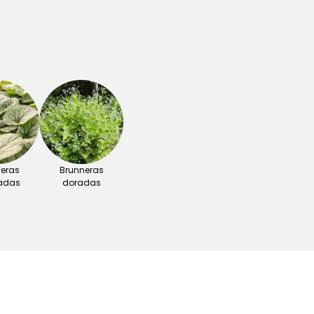
eras
Brunneras
adas
doradas