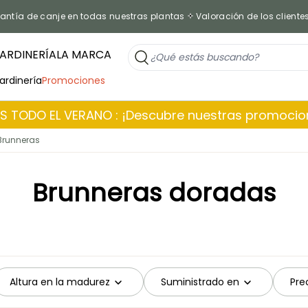
antía de canje en todas nuestras plantas
Valoración de los cliente
ARDINERÍA
LA MARCA
jardinería
Promociones
 TODO EL VERANO : ¡Descubre nuestras promoci
Brunneras
Brunneras doradas
Altura en la madurez
Suministrado en
Pre