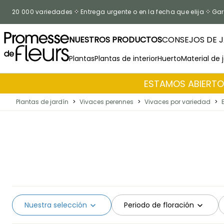
Ir al contenido
20 000 variedades
Entrega urgente o en la fecha que elija
Gar
NUESTROS PRODUCTOS
CONSEJOS DE J
Plantas
Plantas de interior
Huerto
Material de 
ESTAMOS ABIERTOS
Plantas de jardín
>
Vivaces perennes
>
Vivaces por variedad
>
Nuestra selección
Periodo de floración