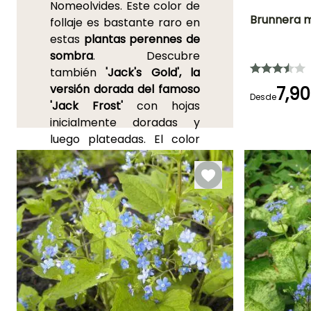
Nomeolvides. Este color de
Brunnera m
follaje es bastante raro en
estas
plantas perennes de
Altura en la
sombra
. Descubre
madurez
20 cm
también
'Jack's Gold', la
versión dorada del famoso
7,90
Desde
'Jack Frost'
con hojas
inicialmente doradas y
Periodo de floraci
luego plateadas. El color
Abril a Junio
amarillo es más o menos
duradero a lo largo de las
estaciones, a menudo
mucho más acentuado en
primavera. La
Brunnera
macrophylla 'Yellow spring'
es un cultivar que presenta
un tono dorado muy
hermoso en primavera,
pero se vuelve más verde