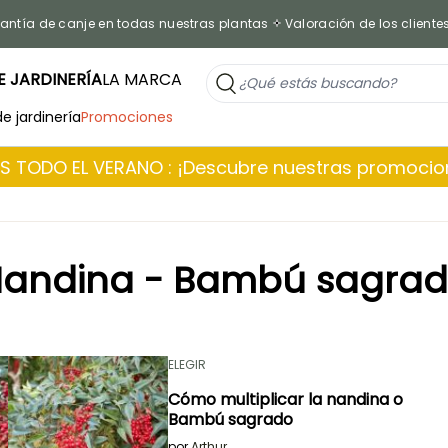
antía de canje en todas nuestras plantas
Valoración de los cliente
 JARDINERÍA
LA MARCA
de jardinería
Promociones
 TODO EL VERANO : ¡Descubre nuestras promoci
andina - Bambú sagra
ELEGIR
Cómo multiplicar la nandina o
Bambú sagrado
por
Arthur