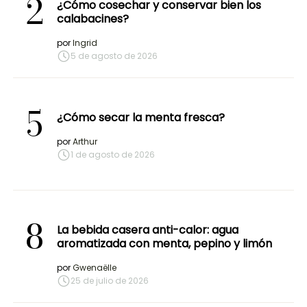
2
¿Cómo cosechar y conservar bien los
calabacines?
por
Ingrid
5 de agosto de 2026
5
¿Cómo secar la menta fresca?
por
Arthur
1 de agosto de 2026
8
La bebida casera anti-calor: agua
aromatizada con menta, pepino y limón
por
Gwenaëlle
25 de julio de 2026