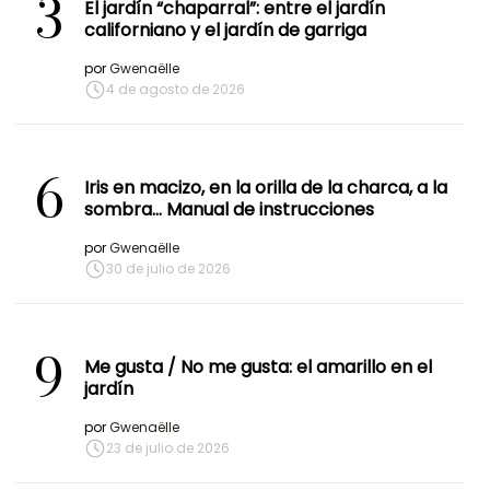
3
El jardín “chaparral”: entre el jardín
californiano y el jardín de garriga
por
Gwenaëlle
4 de agosto de 2026
6
Iris en macizo, en la orilla de la charca, a la
sombra… Manual de instrucciones
por
Gwenaëlle
30 de julio de 2026
9
Me gusta / No me gusta: el amarillo en el
jardín
por
Gwenaëlle
23 de julio de 2026