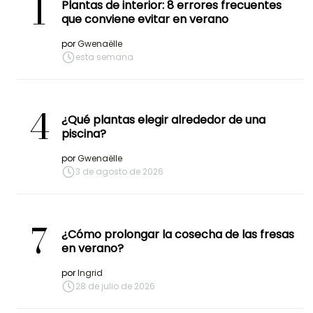
1
Plantas de interior: 8 errores frecuentes
que conviene evitar en verano
por
Gwenaëlle
esta semana
4
¿Qué plantas elegir alrededor de una
piscina?
por
Gwenaëlle
3 de agosto de 2026
7
¿Cómo prolongar la cosecha de las fresas
en verano?
por
Ingrid
28 de julio de 2026