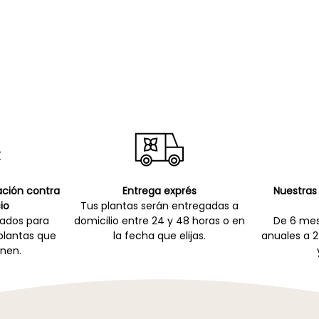
cación contra
Entrega exprés
Nuestras 
io
Tus plantas serán entregadas a
zados para
domicilio entre 24 y 48 horas o en
De 6 mes
 plantas que
la fecha que elijas.
anuales a 2
nen.