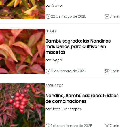
por
Marion
22 de mayo de 2025
7 min.
ELEGIR
Bambú sagrado: las Nandinas
más bellas para cultivar en
macetas
por
Ingrid
11 de febrero de 2026
5 min.
ARBUSTOS
Nandina, Bambú sagrado: 5 ideas
de combinaciones
por
Jean-Christophe
1 de septiembre de 2025
7 min.