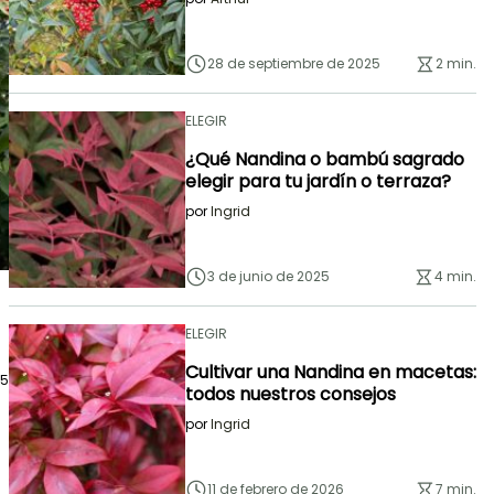
28 de septiembre de 2025
2 min.
ELEGIR
¿Qué Nandina o bambú sagrado
elegir para tu jardín o terraza?
por
Ingrid
3 de junio de 2025
4 min.
ELEGIR
Cultivar una Nandina en macetas:
25
todos nuestros consejos
por
Ingrid
11 de febrero de 2026
7 min.