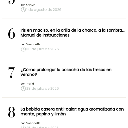
por
Arthur
1 de agosto de 2026
6
Iris en macizo, en la orilla de la charca, a la sombra…
Manual de instrucciones
por
Gwenaëlle
30 de julio de 2026
7
¿Cómo prolongar la cosecha de las fresas en
verano?
por
Ingrid
28 de julio de 2026
8
La bebida casera anti-calor: agua aromatizada con
menta, pepino y limón
por
Gwenaëlle
25 de julio de 2026