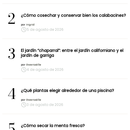
2
¿Cómo cosechar y conservar bien los calabacines?
por
Ingrid
5 de agosto de 2026
3
El jardín “chaparral”: entre el jardín californiano y el
jardín de garriga
por
Gwenaëlle
4 de agosto de 2026
4
¿Qué plantas elegir alrededor de una piscina?
por
Gwenaëlle
3 de agosto de 2026
5
¿Cómo secar la menta fresca?