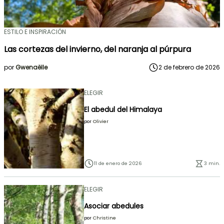
ESTILO E INSPIRACIÓN
Las cortezas del invierno, del naranja al púrpura
por
Gwenaëlle
2 de febrero de 2026
ELEGIR
El abedul del Himalaya
por
Olivier
11 de enero de 2026
3 min.
ELEGIR
Asociar abedules
por
Christine