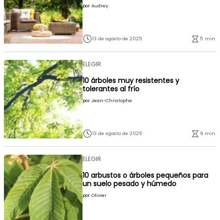
por
Audrey
13 de agosto de 2025
5 min.
ELEGIR
10 árboles muy resistentes y
tolerantes al frío
por
Jean-Christophe
13 de agosto de 2025
9 min.
ELEGIR
10 arbustos o árboles pequeños para
un suelo pesado y húmedo
por
Olivier