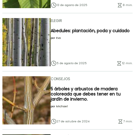
13 de agosto de 2025
8 min.
ELEGIR
Abedules: plantación, poda y cuidado
por
Eva
5 de agosto de 2025
12 min.
CONSEJOS
5 árboles y arbustos de madera
coloreada que debes tener en tu
jardín de invierno.
por
Michael
27 de octubre de 2024
7 min.